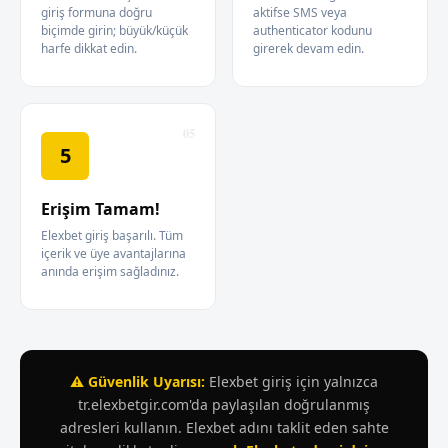
giriş formuna doğru
aktifse SMS veya
biçimde girin; büyük/küçük
authenticator kodunu
harfe dikkat edin.
girerek devam edin.
5
Erişim Tamam!
Elexbet giriş başarılı. Tüm
içerik ve üye avantajlarına
anında erişim sağladınız.
⚠ Güvenlik Uyarısı:
Elexbet giriş için yalnızca
tr.elexbetgir.com'da paylaşılan doğrulanmış
adresleri kullanın. Elexbet adını taklit eden sahte