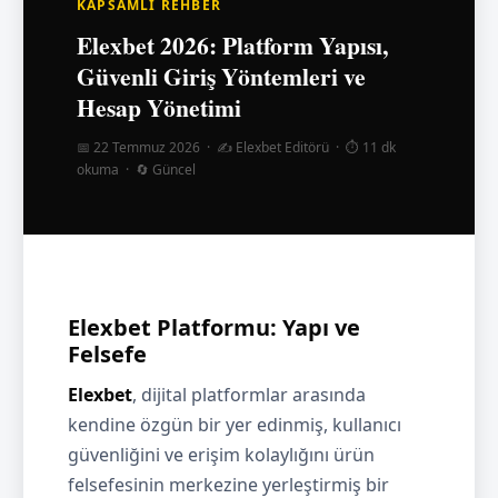
KAPSAMLI REHBER
Elexbet 2026: Platform Yapısı,
Güvenli Giriş Yöntemleri ve
Hesap Yönetimi
📅 22 Temmuz 2026 · ✍ Elexbet Editörü · ⏱ 11 dk
okuma · 🔄 Güncel
Elexbet Platformu: Yapı ve
Felsefe
Elexbet
, dijital platformlar arasında
kendine özgün bir yer edinmiş, kullanıcı
güvenliğini ve erişim kolaylığını ürün
felsefesinin merkezine yerleştirmiş bir