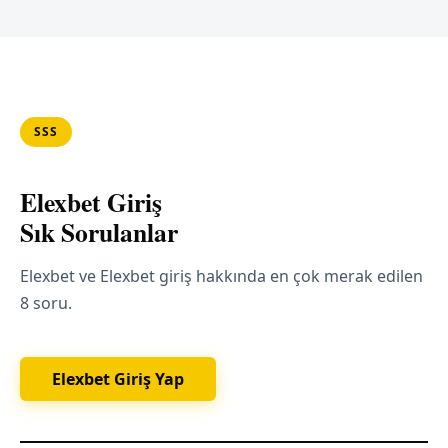
SSS
Elexbet Giriş
Sık Sorulanlar
Elexbet ve Elexbet giriş hakkında en çok merak edilen
8 soru.
Elexbet Giriş Yap