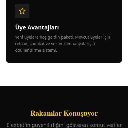
Üye Avantajları
Yeni üyelere hoş geldin paketi. Mevcut üyeler için
reload, sadakat ve sezon kampanyalarıyla
ödüllendirme sistemi.
Rakamlar Konuşuyor
Elexbet'in güvenilirliğini gösteren somut veriler