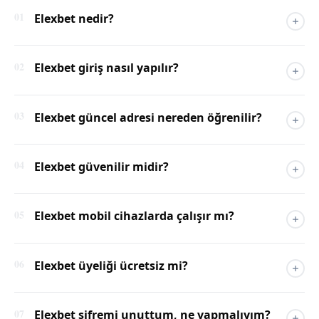
01
Elexbet nedir?
Elexbet, uluslararası lisans kapsamında faaliyet
02
Elexbet giriş nasıl yapılır?
gösteren, Türk kullanıcılara tam Türkçe arayüz ve 7/24
destek sunan dijital eğlence ve interaktif içerik
platformudur. Güvenlik odaklı altyapısı ve kesintisiz
tr.elexbetgir.com üzerinden doğrulanmış güncel
03
Elexbet güncel adresi nereden öğrenilir?
erişim altyapısıyla kullanıcı memnuniyetini öncelikli
Elexbet giriş adresini edinin. Adresi tarayıcınıza
hedef olarak benimseyen Elexbet, yıllar içinde güçlü
doğrudan yazın; URL'de kilit simgesi ve "https://"
bir üye tabanı oluşturmuştur.
olduğunu doğrulayın. Kullanıcı adı ve şifrenizi giriş
Elexbet güncel giriş adresi için tr.elexbetgir.com
04
Elexbet güvenilir midir?
formuna girin, Giriş butonuna tıklayın. 2FA aktifse
sayfasını düzenli olarak takip edin. Adres değişiklikleri
SMS ya da authenticator kodunuzu da girerek işlemi
anlık olarak güncellenmektedir. Arama motorlarından
tamamlayın.
ulaşılan sonuçlar her zaman resmi adres
Evet. Elexbet, uluslararası lisans çerçevesinde faaliyet
05
Elexbet mobil cihazlarda çalışır mı?
olmayabileceğinden, doğrulama için bu sayfayı
göstermekte olup bağımsız güvenlik denetimlerinden
kullanın ve adresi tarayıcınızda yer imi olarak
geçmektedir. 256-bit SSL şifreleme, TLS 1.3 protokolü
kaydedin.
ve yapay zeka destekli anomali tespiti, platformun
Evet. Elexbet'in 2026'da yenilenen duyarlı (responsive)
06
Elexbet üyeliği ücretsiz mi?
güvenlik standartlarını yüksek tutmaktadır.
arayüzü iOS ve Android'in tüm güncel sürümlerinde
sorunsuz çalışmaktadır. Ek uygulama indirmeye gerek
kalmadan mobil tarayıcıdan Elexbet giriş yapabilir,
Evet, Elexbet üyeliği tamamen ücretsizdir. Güncel
07
Elexbet şifremi unuttum, ne yapmalıyım?