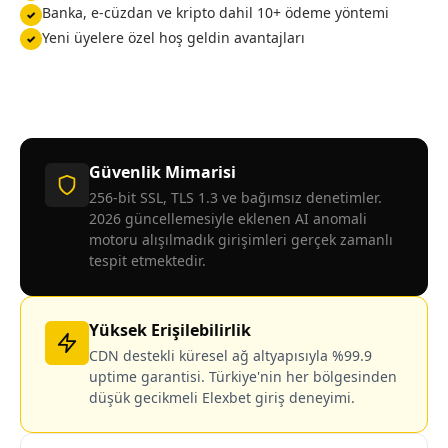
Banka, e-cüzdan ve kripto dahil 10+ ödeme yöntemi
✓
Yeni üyelere özel hoş geldin avantajları
✓
Güvenlik Mimarisi
256-bit SSL, TLS 1.3 ve bağımsız denetimler.
2026 güncellemesiyle eklenen AI anomali
motoru alışılmadık girişimleri gerçek zamanlı
tespit etmektedir.
Yüksek Erişilebilirlik
CDN destekli küresel ağ altyapısıyla %99.9
uptime garantisi. Türkiye'nin her bölgesinden
düşük gecikmeli Elexbet giriş deneyimi.