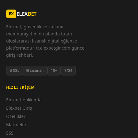
ELEX
BET
EX
Elexbet, güvenlik ve kullanıcı
memnuniyetini ön planda tutan
uluslararası lisanslı dijital eğlence
platformudur. tr.elexbetgir.com güncel
giriş rehberi.
🔒 SSL
🌐 Lisanslı
18+
7/24
HIZLI ERIŞIM
Elexbet Hakkında
Elexbet Giriş
Özellikler
Makaleler
SSS