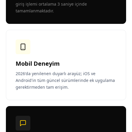
giriş işlemi ortalama 3 saniye içinde
tamamlanmaktadır.
Mobil Deneyim
2026'da yenilenen duyarlı arayüz; iOS ve
Android'in tüm güncel sürümlerinde ek uygulama
gerektirmeden tam erişim.