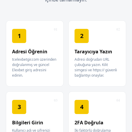
1
2
Adresi Öğrenin
Tarayıcıya Yazın
tr.elexbetgir.com üzerinden
Adresi doğrudan URL
doğrulanmış ve güncel
çubuğuna yazın. Kilit
Elexbet giriş adresini
simgesi ve https:// güvenli
edinin.
bağlantıyı onaylar.
3
4
Bilgileri Girin
2FA Doğrula
Kullanıcı adı ve şifrenizi
İki faktörlü doğrulama