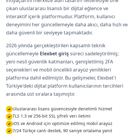
ihtiyaçlarını merkeze alan tasarım felsefesiyle öne
çıkan uluslararası lisanslı bir dijital eğlence ve
interaktif içerik platformudur. Platform, kullanıcı
deneyimini her güncellemeyle daha akıcı, daha hızlı ve
daha güvenli bir seviyeye taşımaktadır.
2026 yılında gerçekleştirilen kapsamlı teknik
güncellemeyle
Elexbet giriş
süreci sadeleştirilmiş;
yeni nesil güvenlik katmanları, genişletilmiş 2FA
seçenekleri ve mobil öncelikli arayüz yenilikleri
platforma dahil edilmiştir. Bu gelişmeler, Elexbet'i
Türkiye'deki dijital platform kullanıcılarının tercihleri
arasında üst sıralara taşımıştır.
Uluslararası lisans güvencesiyle denetimli hizmet
✓
TLS 1.3 ve 256-bit SSL şifreli veri iletimi
✓
iOS ve Android için optimize edilmiş mobil arayüz
✓
7/24 Türkçe canlı destek, 90 saniye ortalama yanıt
✓