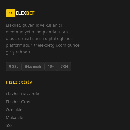
ELEX
BET
EX
Elexbet, güvenlik ve kullanıcı
memnuniyetini ön planda tutan
uluslararası lisanslı dijital eğlence
platformudur. tr.elexbetgir.com güncel
giriş rehberi.
🔒 SSL
🌐 Lisanslı
18+
7/24
HIZLI ERIŞIM
Elexbet Hakkında
Elexbet Giriş
Özellikler
Makaleler
SSS