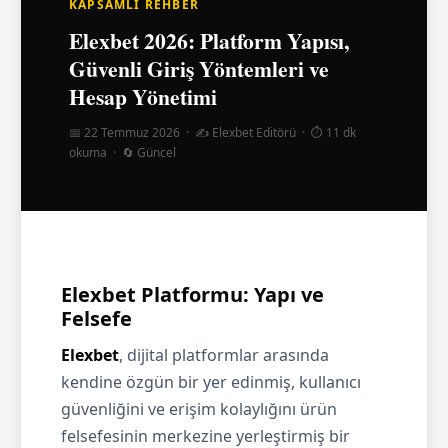
KAPSAMLI REHBER
Elexbet 2026: Platform Yapısı,
Güvenli Giriş Yöntemleri ve
Hesap Yönetimi
📅 22 Temmuz 2026 · ✍ Elexbet Editörü · ⏱ 11 dk
okuma · 🔄 Güncel
Elexbet Platformu: Yapı ve
Felsefe
Elexbet
, dijital platformlar arasında
kendine özgün bir yer edinmiş, kullanıcı
güvenliğini ve erişim kolaylığını ürün
felsefesinin merkezine yerleştirmiş bir