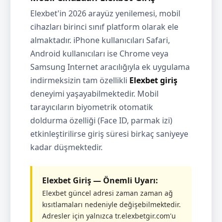
Elexbet'in 2026 arayüz yenilemesi, mobil
cihazları birinci sınıf platform olarak ele
almaktadır. iPhone kullanıcıları Safari,
Android kullanıcıları ise Chrome veya
Samsung Internet aracılığıyla ek uygulama
indirmeksizin tam özellikli
Elexbet giriş
deneyimi yaşayabilmektedir. Mobil
tarayıcıların biyometrik otomatik
doldurma özelliği (Face ID, parmak izi)
etkinleştirilirse giriş süresi birkaç saniyeye
kadar düşmektedir.
Elexbet Giriş — Önemli Uyarı:
Elexbet güncel adresi zaman zaman ağ
kısıtlamaları nedeniyle değişebilmektedir.
Adresler için yalnızca tr.elexbetgir.com'u