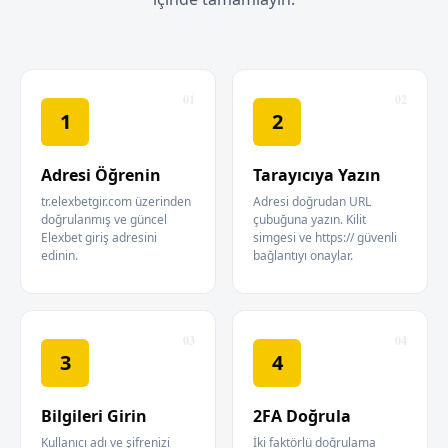
1
2
Adresi Öğrenin
Tarayıcıya Yazın
tr.elexbetgir.com üzerinden
Adresi doğrudan URL
doğrulanmış ve güncel
çubuğuna yazın. Kilit
Elexbet giriş adresini
simgesi ve https:// güvenli
edinin.
bağlantıyı onaylar.
3
4
Bilgileri Girin
2FA Doğrula
Kullanıcı adı ve şifrenizi
İki faktörlü doğrulama