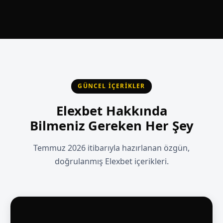
GÜNCEL İÇERIKLER
Elexbet Hakkında
Bilmeniz Gereken Her Şey
Temmuz 2026 itibarıyla hazırlanan özgün,
doğrulanmış Elexbet içerikleri.