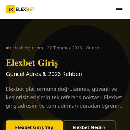
ELEX
BET
EX
tr.elexbetgir.com · 22 Temmuz 2026 · Güncel
Elexbet Giriş
Güncel Adres & 2026 Rehberi
Elexbet platformuna doğrulanmış, güvenli ve
kesintisiz erişimin tek referans noktası. Elexbet
giriş adresini ve tüm adımları buradan öğrenin.
Elexbet Giriş Yap
Elexbet Nedir?