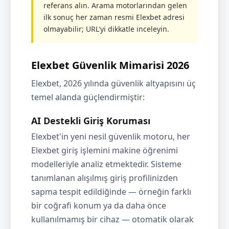
referans alın. Arama motorlarından gelen
ilk sonuç her zaman resmi Elexbet adresi
olmayabilir; URL'yi dikkatle inceleyin.
Elexbet Güvenlik Mimarisi 2026
Elexbet, 2026 yılında güvenlik altyapısını üç
temel alanda güçlendirmiştir:
AI Destekli Giriş Koruması
Elexbet'in yeni nesil güvenlik motoru, her
Elexbet giriş işlemini makine öğrenimi
modelleriyle analiz etmektedir. Sisteme
tanımlanan alışılmış giriş profilinizden
sapma tespit edildiğinde — örneğin farklı
bir coğrafi konum ya da daha önce
kullanılmamış bir cihaz — otomatik olarak