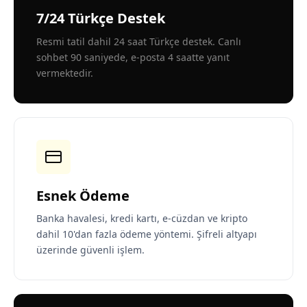
7/24 Türkçe Destek
Resmi tatil dahil 24 saat Türkçe destek. Canlı
sohbet 90 saniyede, e-posta 4 saatte yanıt
vermektedir.
Esnek Ödeme
Banka havalesi, kredi kartı, e-cüzdan ve kripto
dahil 10'dan fazla ödeme yöntemi. Şifreli altyapı
üzerinde güvenli işlem.