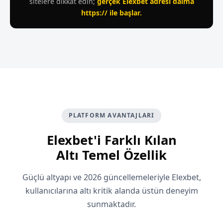
sitelere dikkat edin;
gerçek Elexbet adresi daima
https:// ile başlar.
PLATFORM AVANTAJLARI
Elexbet'i Farklı Kılan
Altı Temel Özellik
Güçlü altyapı ve 2026 güncellemeleriyle Elexbet,
kullanıcılarına altı kritik alanda üstün deneyim
sunmaktadır.