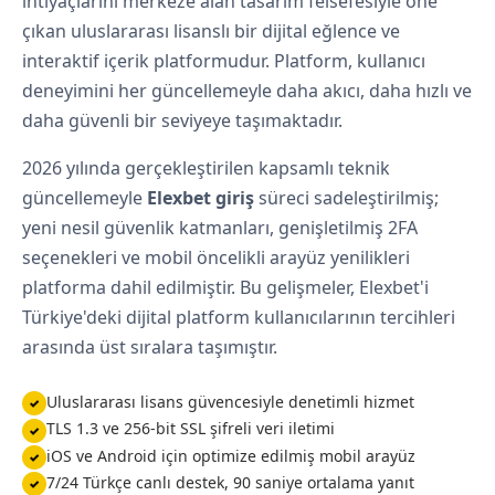
ihtiyaçlarını merkeze alan tasarım felsefesiyle öne
çıkan uluslararası lisanslı bir dijital eğlence ve
interaktif içerik platformudur. Platform, kullanıcı
deneyimini her güncellemeyle daha akıcı, daha hızlı ve
daha güvenli bir seviyeye taşımaktadır.
2026 yılında gerçekleştirilen kapsamlı teknik
güncellemeyle
Elexbet giriş
süreci sadeleştirilmiş;
yeni nesil güvenlik katmanları, genişletilmiş 2FA
seçenekleri ve mobil öncelikli arayüz yenilikleri
platforma dahil edilmiştir. Bu gelişmeler, Elexbet'i
Türkiye'deki dijital platform kullanıcılarının tercihleri
arasında üst sıralara taşımıştır.
Uluslararası lisans güvencesiyle denetimli hizmet
✓
TLS 1.3 ve 256-bit SSL şifreli veri iletimi
✓
iOS ve Android için optimize edilmiş mobil arayüz
✓
7/24 Türkçe canlı destek, 90 saniye ortalama yanıt
✓