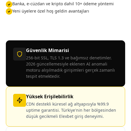
Banka, e-cüzdan ve kripto dahil 10+ ödeme yöntemi
✓
Yeni üyelere özel hoş geldin avantajları
✓
Güvenlik Mimarisi
256-bit SSL, TLS 1.3 ve bağımsız denetimler.
2026 güncellemesiyle eklenen AI anomali
motoru alışılmadık girişimleri gerçek zamanlı
tespit etmektedir.
Yüksek Erişilebilirlik
CDN destekli küresel ağ altyapısıyla %99.9
uptime garantisi. Türkiye'nin her bölgesinden
düşük gecikmeli Elexbet giriş deneyimi.