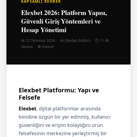
KAPSAMLI REHBER
Elexbet 2026: Platform Yapısı,
Güvenli Giriş Yöntemleri ve
Hesap Yönetimi
📅 22 Temmuz 2026 · ✍ Elexbet Editörü · ⏱ 11 dk
okuma · 🔄 Güncel
Elexbet Platformu: Yapı ve
Felsefe
Elexbet
, dijital platformlar arasında
kendine özgün bir yer edinmiş, kullanıcı
güvenliğini ve erişim kolaylığını ürün
felsefesinin merkezine yerleştirmiş bir