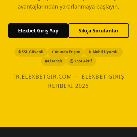
avantajlarından yararlanmaya başlayın.
Elexbet Giriş Yap
Sıkça Sorulanlar
🔒 SSL Güvenli
⚡ Anında Erişim
📱 Mobil Uyumlu
🌐 Lisanslı
🕐 7/24 Aktif
TR.ELEXBETGIR.COM — ELEXBET GİRİŞ
REHBERİ 2026