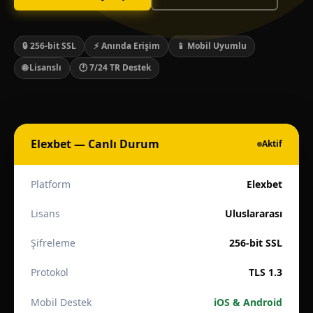
🔒 256-bit SSL
⚡ Anında Erişim
📱 Mobil Uyumlu
🌐 Lisanslı
🕐 7/24 TR Destek
Elexbet — Canlı Durum
Aktif
Platform
Elexbet
Lisans
Uluslararası
Şifreleme
256-bit SSL
Protokol
TLS 1.3
Mobil Destek
iOS & Android