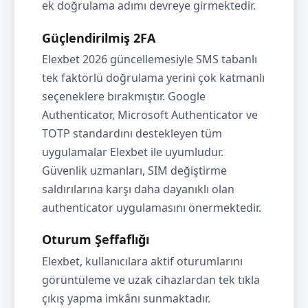
ek doğrulama adımı devreye girmektedir.
Güçlendirilmiş 2FA
Elexbet 2026 güncellemesiyle SMS tabanlı
tek faktörlü doğrulama yerini çok katmanlı
seçeneklere bırakmıştır. Google
Authenticator, Microsoft Authenticator ve
TOTP standardını destekleyen tüm
uygulamalar Elexbet ile uyumludur.
Güvenlik uzmanları, SIM değiştirme
saldırılarına karşı daha dayanıklı olan
authenticator uygulamasını önermektedir.
Oturum Şeffaflığı
Elexbet, kullanıcılara aktif oturumlarını
görüntüleme ve uzak cihazlardan tek tıkla
çıkış yapma imkânı sunmaktadır.