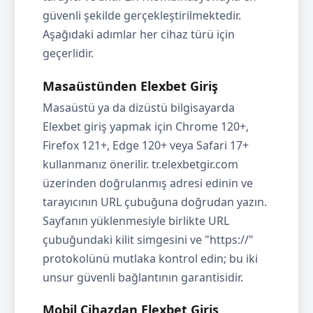
güvenli şekilde gerçekleştirilmektedir.
Aşağıdaki adımlar her cihaz türü için
geçerlidir.
Masaüstünden Elexbet Giriş
Masaüstü ya da dizüstü bilgisayarda
Elexbet giriş yapmak için Chrome 120+,
Firefox 121+, Edge 120+ veya Safari 17+
kullanmanız önerilir. tr.elexbetgir.com
üzerinden doğrulanmış adresi edinin ve
tarayıcının URL çubuğuna doğrudan yazın.
Sayfanın yüklenmesiyle birlikte URL
çubuğundaki kilit simgesini ve "https://"
protokolünü mutlaka kontrol edin; bu iki
unsur güvenli bağlantının garantisidir.
Mobil Cihazdan Elexbet Giriş