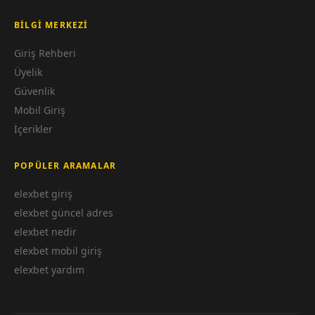
BILGI MERKEZI
Giriş Rehberi
Üyelik
Güvenlik
Mobil Giriş
İçerikler
POPÜLER ARAMALAR
elexbet giriş
elexbet güncel adres
elexbet nedir
elexbet mobil giriş
elexbet yardım