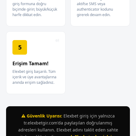
giriş formuna doğru
aktifse SMS veya
biçimde girin; büyük/küçük
authenticator kodunu
harfe dikkat edin.
girerek devam edin.
5
Erişim Tamam!
Elexbet giriş başarılı. Tüm
içerik ve üye avantajlarına
anında erişim sağladınız.
⚠ Güvenlik Uyarısı:
Elexbet giriş için yalnızca
tr.elexbetgir.com'da paylaşılan doğrulanmış
adresleri kullanın. Elexbet adını taklit eden sahte