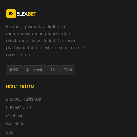
ELEX
BET
EX
Elexbet, güvenlik ve kullanıcı
memnuniyetini ön planda tutan
uluslararası lisanslı dijital eğlence
platformudur. tr.elexbetgir.com güncel
giriş rehberi.
🔒 SSL
🌐 Lisanslı
18+
7/24
HIZLI ERIŞIM
Elexbet Hakkında
Elexbet Giriş
Özellikler
Makaleler
SSS