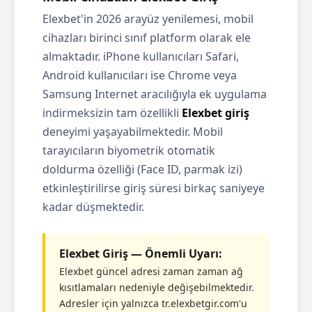
Elexbet'in 2026 arayüz yenilemesi, mobil
cihazları birinci sınıf platform olarak ele
almaktadır. iPhone kullanıcıları Safari,
Android kullanıcıları ise Chrome veya
Samsung Internet aracılığıyla ek uygulama
indirmeksizin tam özellikli
Elexbet giriş
deneyimi yaşayabilmektedir. Mobil
tarayıcıların biyometrik otomatik
doldurma özelliği (Face ID, parmak izi)
etkinleştirilirse giriş süresi birkaç saniyeye
kadar düşmektedir.
Elexbet Giriş — Önemli Uyarı:
Elexbet güncel adresi zaman zaman ağ
kısıtlamaları nedeniyle değişebilmektedir.
Adresler için yalnızca tr.elexbetgir.com'u