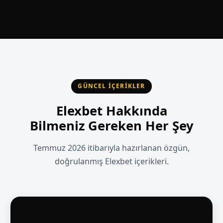
GÜNCEL İÇERIKLER
Elexbet Hakkında
Bilmeniz Gereken Her Şey
Temmuz 2026 itibarıyla hazırlanan özgün,
doğrulanmış Elexbet içerikleri.