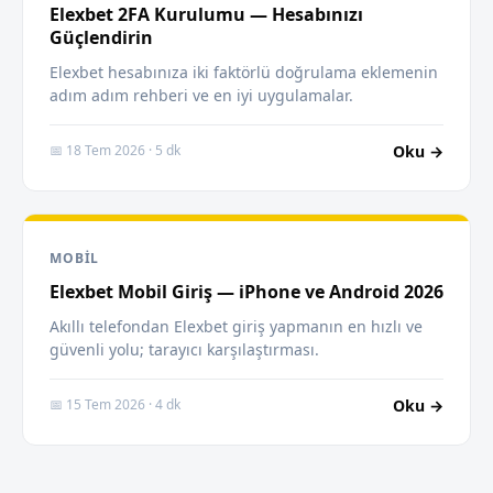
Elexbet 2FA Kurulumu — Hesabınızı
Güçlendirin
Elexbet hesabınıza iki faktörlü doğrulama eklemenin
adım adım rehberi ve en iyi uygulamalar.
Oku →
📅 18 Tem 2026 · 5 dk
MOBIL
Elexbet Mobil Giriş — iPhone ve Android 2026
Akıllı telefondan Elexbet giriş yapmanın en hızlı ve
güvenli yolu; tarayıcı karşılaştırması.
Oku →
📅 15 Tem 2026 · 4 dk