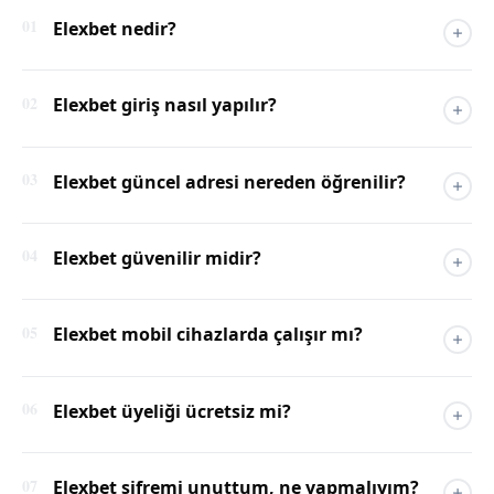
01
Elexbet nedir?
Elexbet, uluslararası lisans kapsamında faaliyet
02
Elexbet giriş nasıl yapılır?
gösteren, Türk kullanıcılara tam Türkçe arayüz ve 7/24
destek sunan dijital eğlence ve interaktif içerik
platformudur. Güvenlik odaklı altyapısı ve kesintisiz
tr.elexbetgir.com üzerinden doğrulanmış güncel
03
Elexbet güncel adresi nereden öğrenilir?
erişim altyapısıyla kullanıcı memnuniyetini öncelikli
Elexbet giriş adresini edinin. Adresi tarayıcınıza
hedef olarak benimseyen Elexbet, yıllar içinde güçlü
doğrudan yazın; URL'de kilit simgesi ve "https://"
bir üye tabanı oluşturmuştur.
olduğunu doğrulayın. Kullanıcı adı ve şifrenizi giriş
Elexbet güncel giriş adresi için tr.elexbetgir.com
04
Elexbet güvenilir midir?
formuna girin, Giriş butonuna tıklayın. 2FA aktifse
sayfasını düzenli olarak takip edin. Adres değişiklikleri
SMS ya da authenticator kodunuzu da girerek işlemi
anlık olarak güncellenmektedir. Arama motorlarından
tamamlayın.
ulaşılan sonuçlar her zaman resmi adres
Evet. Elexbet, uluslararası lisans çerçevesinde faaliyet
05
Elexbet mobil cihazlarda çalışır mı?
olmayabileceğinden, doğrulama için bu sayfayı
göstermekte olup bağımsız güvenlik denetimlerinden
kullanın ve adresi tarayıcınızda yer imi olarak
geçmektedir. 256-bit SSL şifreleme, TLS 1.3 protokolü
kaydedin.
ve yapay zeka destekli anomali tespiti, platformun
Evet. Elexbet'in 2026'da yenilenen duyarlı (responsive)
06
Elexbet üyeliği ücretsiz mi?
güvenlik standartlarını yüksek tutmaktadır.
arayüzü iOS ve Android'in tüm güncel sürümlerinde
sorunsuz çalışmaktadır. Ek uygulama indirmeye gerek
kalmadan mobil tarayıcıdan Elexbet giriş yapabilir,
Evet, Elexbet üyeliği tamamen ücretsizdir. Güncel
07
Elexbet şifremi unuttum, ne yapmalıyım?