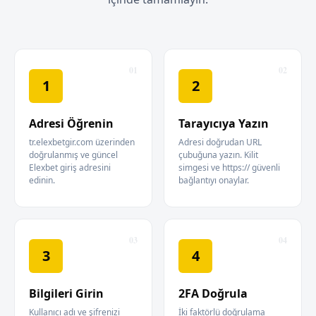
1
2
Adresi Öğrenin
Tarayıcıya Yazın
tr.elexbetgir.com üzerinden
Adresi doğrudan URL
doğrulanmış ve güncel
çubuğuna yazın. Kilit
Elexbet giriş adresini
simgesi ve https:// güvenli
edinin.
bağlantıyı onaylar.
3
4
Bilgileri Girin
2FA Doğrula
Kullanıcı adı ve şifrenizi
İki faktörlü doğrulama