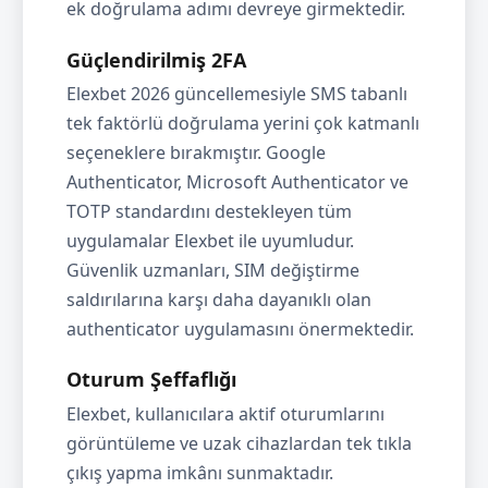
ek doğrulama adımı devreye girmektedir.
Güçlendirilmiş 2FA
Elexbet 2026 güncellemesiyle SMS tabanlı
tek faktörlü doğrulama yerini çok katmanlı
seçeneklere bırakmıştır. Google
Authenticator, Microsoft Authenticator ve
TOTP standardını destekleyen tüm
uygulamalar Elexbet ile uyumludur.
Güvenlik uzmanları, SIM değiştirme
saldırılarına karşı daha dayanıklı olan
authenticator uygulamasını önermektedir.
Oturum Şeffaflığı
Elexbet, kullanıcılara aktif oturumlarını
görüntüleme ve uzak cihazlardan tek tıkla
çıkış yapma imkânı sunmaktadır.