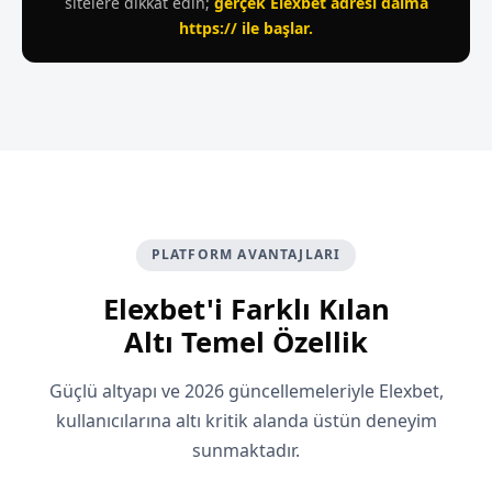
sitelere dikkat edin;
gerçek Elexbet adresi daima
https:// ile başlar.
PLATFORM AVANTAJLARI
Elexbet'i Farklı Kılan
Altı Temel Özellik
Güçlü altyapı ve 2026 güncellemeleriyle Elexbet,
kullanıcılarına altı kritik alanda üstün deneyim
sunmaktadır.