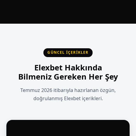
GÜNCEL İÇERIKLER
Elexbet Hakkında
Bilmeniz Gereken Her Şey
Temmuz 2026 itibarıyla hazırlanan özgün,
doğrulanmış Elexbet içerikleri.