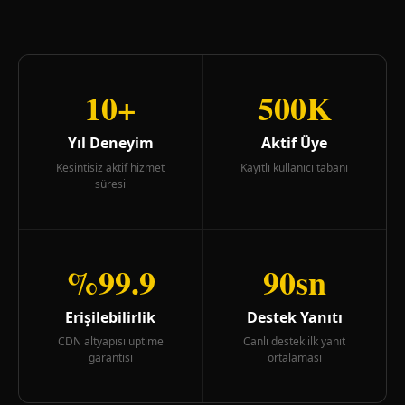
10+
500K
Yıl Deneyim
Aktif Üye
Kesintisiz aktif hizmet
Kayıtlı kullanıcı tabanı
süresi
%99.9
90sn
Erişilebilirlik
Destek Yanıtı
CDN altyapısı uptime
Canlı destek ilk yanıt
garantisi
ortalaması