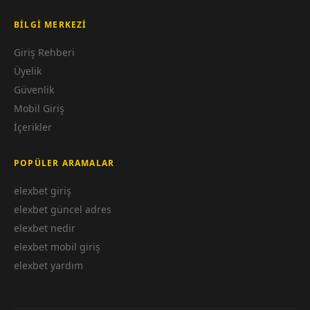
BILGI MERKEZI
Giriş Rehberi
Üyelik
Güvenlik
Mobil Giriş
İçerikler
POPÜLER ARAMALAR
elexbet giriş
elexbet güncel adres
elexbet nedir
elexbet mobil giriş
elexbet yardım