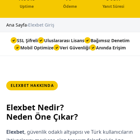
Uptime
Ödeme
Yanıt Süresi
Ana Sayfa
›
Elexbet Giriş
SSL Şifreli
Uluslararası Lisans
Bağımsız Denetim
✓
✓
✓
Mobil Optimize
Veri Güvenliği
Anında Erişim
✓
✓
✓
ELEXBET HAKKINDA
Elexbet Nedir?
Neden Öne Çıkar?
Elexbet
, güvenlik odaklı altyapısı ve Türk kullanıcıların