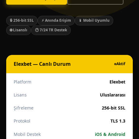
🔒 256-bit SSL
⚡ Anında Erişim
📱 Mobil Uyumlu
🌐 Lisanslı
🕐 7/24 TR Destek
Elexbet — Canlı Durum
Aktif
Platform
Elexbet
Lisans
Uluslararası
Şifreleme
256-bit SSL
Protokol
TLS 1.3
Mobil Destek
iOS & Android