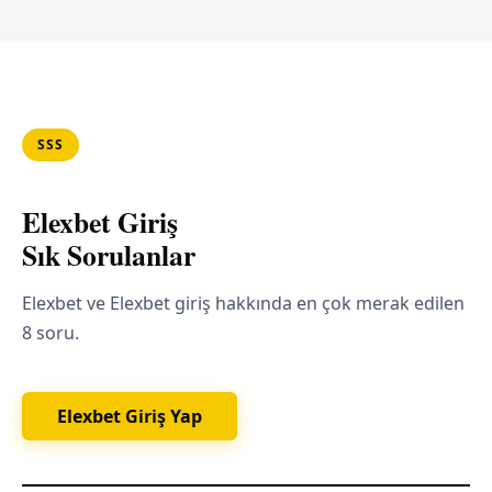
SSS
Elexbet Giriş
Sık Sorulanlar
Elexbet ve Elexbet giriş hakkında en çok merak edilen
8 soru.
Elexbet Giriş Yap