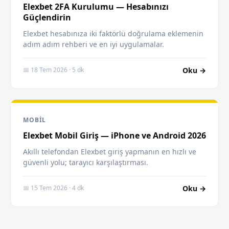
Elexbet 2FA Kurulumu — Hesabınızı
Güçlendirin
Elexbet hesabınıza iki faktörlü doğrulama eklemenin
adım adım rehberi ve en iyi uygulamalar.
Oku →
📅 18 Tem 2026 · 5 dk
MOBIL
Elexbet Mobil Giriş — iPhone ve Android 2026
Akıllı telefondan Elexbet giriş yapmanın en hızlı ve
güvenli yolu; tarayıcı karşılaştırması.
Oku →
📅 15 Tem 2026 · 4 dk