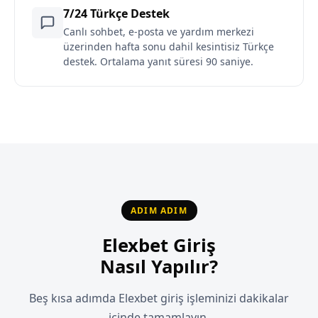
7/24 Türkçe Destek
Canlı sohbet, e-posta ve yardım merkezi
üzerinden hafta sonu dahil kesintisiz Türkçe
destek. Ortalama yanıt süresi 90 saniye.
ADIM ADIM
Elexbet Giriş
Nasıl Yapılır?
Beş kısa adımda Elexbet giriş işleminizi dakikalar
içinde tamamlayın.