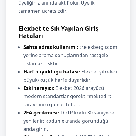
üyeliğiniz anında aktif olur. Üyelik
tamamen ücretsizdir.
Elexbet'te Sık Yapılan Giriş
Hataları
Sahte adres kullanımı:
tr.elexbetgir.com
yerine arama sonuçlarından rastgele
tıklamak risktir.
Harf büyüklüğü hatası:
Elexbet şifreleri
büyük/küçük harfe duyarlıdır.
Eski tarayıcı:
Elexbet 2026 arayüzü
modern standartlar gerektirmektedir;
tarayıcınızı güncel tutun.
2FA gecikmesi:
TOTP kodu 30 saniyede
yenilenir; kodun ekranda göründüğü
anda girin.