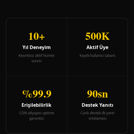
10+
500K
Yıl Deneyim
Aktif Üye
Kesintisiz aktif hizmet
Kayıtlı kullanıcı tabanı
süresi
%99.9
90sn
Erişilebilirlik
Destek Yanıtı
CDN altyapısı uptime
Canlı destek ilk yanıt
garantisi
ortalaması