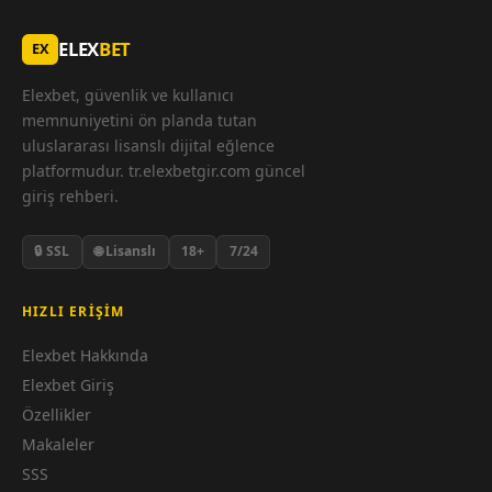
ELEX
BET
EX
Elexbet, güvenlik ve kullanıcı
memnuniyetini ön planda tutan
uluslararası lisanslı dijital eğlence
platformudur. tr.elexbetgir.com güncel
giriş rehberi.
🔒 SSL
🌐 Lisanslı
18+
7/24
HIZLI ERIŞIM
Elexbet Hakkında
Elexbet Giriş
Özellikler
Makaleler
SSS