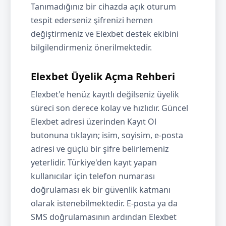
Tanımadığınız bir cihazda açık oturum
tespit ederseniz şifrenizi hemen
değiştirmeniz ve Elexbet destek ekibini
bilgilendirmeniz önerilmektedir.
Elexbet Üyelik Açma Rehberi
Elexbet'e henüz kayıtlı değilseniz üyelik
süreci son derece kolay ve hızlıdır. Güncel
Elexbet adresi üzerinden Kayıt Ol
butonuna tıklayın; isim, soyisim, e-posta
adresi ve güçlü bir şifre belirlemeniz
yeterlidir. Türkiye'den kayıt yapan
kullanıcılar için telefon numarası
doğrulaması ek bir güvenlik katmanı
olarak istenebilmektedir. E-posta ya da
SMS doğrulamasının ardından Elexbet