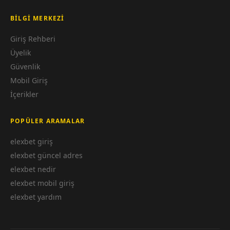
BILGI MERKEZI
Giriş Rehberi
Üyelik
Güvenlik
Mobil Giriş
İçerikler
POPÜLER ARAMALAR
elexbet giriş
elexbet güncel adres
elexbet nedir
elexbet mobil giriş
elexbet yardım