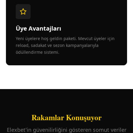
Üye Avantajları
Yeni üyelere hoş geldin paketi. Mevcut üyeler için
reload, sadakat ve sezon kampanyalarıyla
ödüllendirme sistemi.
Rakamlar Konuşuyor
Elexbet'in güvenilirliğini gösteren somut veriler