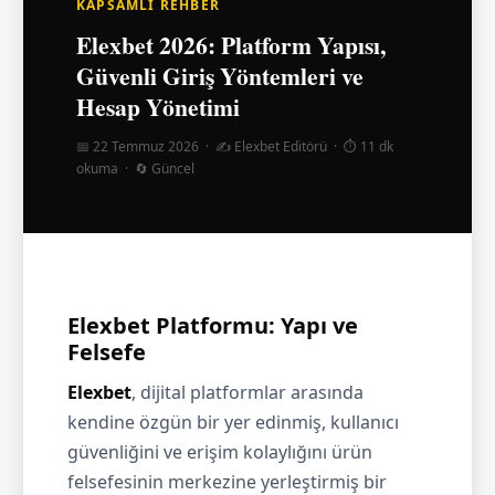
KAPSAMLI REHBER
Elexbet 2026: Platform Yapısı,
Güvenli Giriş Yöntemleri ve
Hesap Yönetimi
📅 22 Temmuz 2026 · ✍ Elexbet Editörü · ⏱ 11 dk
okuma · 🔄 Güncel
Elexbet Platformu: Yapı ve
Felsefe
Elexbet
, dijital platformlar arasında
kendine özgün bir yer edinmiş, kullanıcı
güvenliğini ve erişim kolaylığını ürün
felsefesinin merkezine yerleştirmiş bir