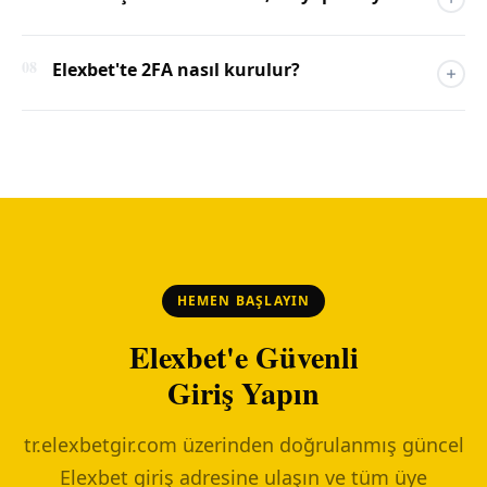
tüm özelliklere erişebilirsiniz.
adres üzerinden Kayıt Ol butonuna tıklayın, formu
doldurun ve e-posta veya SMS doğrulamasını
tamamlayın. Hesabınız hemen aktif olur ve hoş geldin
Elexbet giriş ekranındaki "Şifremi Unuttum"
08
Elexbet'te 2FA nasıl kurulur?
avantajlarına anında kavuşursunuz.
bağlantısına tıklayın. Üyelik e-posta adresinize
sıfırlama bağlantısı gönderilecektir. Bağlantı 15 dakika
geçerlidir. E-posta gelmezse spam klasörünüzü
Elexbet hesabınıza giriş yapın, sağ üstteki profil
kontrol edin; sorun devam ederse Elexbet canlı
menüsünden Güvenlik Ayarları'na gidin ve İki Faktörlü
desteğe başvurun.
Doğrulama seçeneğini aktif hale getirin. SMS veya
authenticator uygulama seçeneklerinden birini tercih
edin. SMS'e kıyasla authenticator uygulaması (Google,
Microsoft) SIM swap saldırılarına karşı çok daha
güvenlidir.
HEMEN BAŞLAYIN
Elexbet'e Güvenli
Giriş Yapın
tr.elexbetgir.com üzerinden doğrulanmış güncel
Elexbet giriş adresine ulaşın ve tüm üye