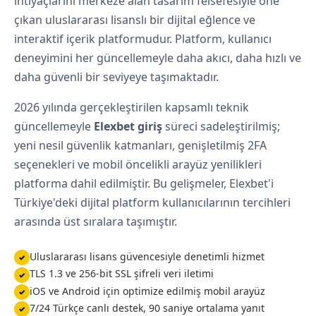
ihtiyaçlarını merkeze alan tasarım felsefesiyle öne
çıkan uluslararası lisanslı bir dijital eğlence ve
interaktif içerik platformudur. Platform, kullanıcı
deneyimini her güncellemeyle daha akıcı, daha hızlı ve
daha güvenli bir seviyeye taşımaktadır.
2026 yılında gerçekleştirilen kapsamlı teknik
güncellemeyle
Elexbet giriş
süreci sadeleştirilmiş;
yeni nesil güvenlik katmanları, genişletilmiş 2FA
seçenekleri ve mobil öncelikli arayüz yenilikleri
platforma dahil edilmiştir. Bu gelişmeler, Elexbet'i
Türkiye'deki dijital platform kullanıcılarının tercihleri
arasında üst sıralara taşımıştır.
Uluslararası lisans güvencesiyle denetimli hizmet
✓
TLS 1.3 ve 256-bit SSL şifreli veri iletimi
✓
iOS ve Android için optimize edilmiş mobil arayüz
✓
7/24 Türkçe canlı destek, 90 saniye ortalama yanıt
✓