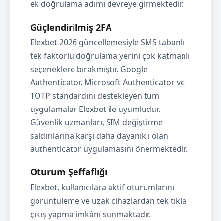
ek doğrulama adımı devreye girmektedir.
Güçlendirilmiş 2FA
Elexbet 2026 güncellemesiyle SMS tabanlı
tek faktörlü doğrulama yerini çok katmanlı
seçeneklere bırakmıştır. Google
Authenticator, Microsoft Authenticator ve
TOTP standardını destekleyen tüm
uygulamalar Elexbet ile uyumludur.
Güvenlik uzmanları, SIM değiştirme
saldırılarına karşı daha dayanıklı olan
authenticator uygulamasını önermektedir.
Oturum Şeffaflığı
Elexbet, kullanıcılara aktif oturumlarını
görüntüleme ve uzak cihazlardan tek tıkla
çıkış yapma imkânı sunmaktadır.