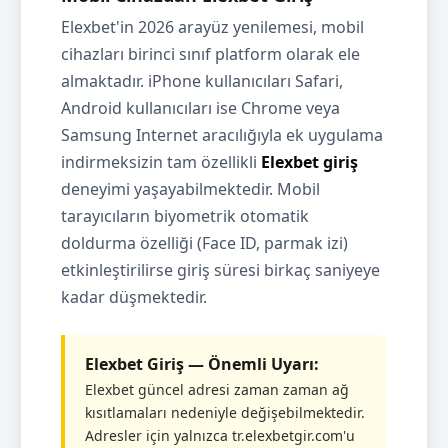
Elexbet'in 2026 arayüz yenilemesi, mobil
cihazları birinci sınıf platform olarak ele
almaktadır. iPhone kullanıcıları Safari,
Android kullanıcıları ise Chrome veya
Samsung Internet aracılığıyla ek uygulama
indirmeksizin tam özellikli
Elexbet giriş
deneyimi yaşayabilmektedir. Mobil
tarayıcıların biyometrik otomatik
doldurma özelliği (Face ID, parmak izi)
etkinleştirilirse giriş süresi birkaç saniyeye
kadar düşmektedir.
Elexbet Giriş — Önemli Uyarı:
Elexbet güncel adresi zaman zaman ağ
kısıtlamaları nedeniyle değişebilmektedir.
Adresler için yalnızca tr.elexbetgir.com'u