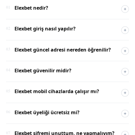
01
Elexbet nedir?
Elexbet, uluslararası lisans kapsamında faaliyet
02
Elexbet giriş nasıl yapılır?
gösteren, Türk kullanıcılara tam Türkçe arayüz ve 7/24
destek sunan dijital eğlence ve interaktif içerik
platformudur. Güvenlik odaklı altyapısı ve kesintisiz
tr.elexbetgir.com üzerinden doğrulanmış güncel
03
Elexbet güncel adresi nereden öğrenilir?
erişim altyapısıyla kullanıcı memnuniyetini öncelikli
Elexbet giriş adresini edinin. Adresi tarayıcınıza
hedef olarak benimseyen Elexbet, yıllar içinde güçlü
doğrudan yazın; URL'de kilit simgesi ve "https://"
bir üye tabanı oluşturmuştur.
olduğunu doğrulayın. Kullanıcı adı ve şifrenizi giriş
Elexbet güncel giriş adresi için tr.elexbetgir.com
04
Elexbet güvenilir midir?
formuna girin, Giriş butonuna tıklayın. 2FA aktifse
sayfasını düzenli olarak takip edin. Adres değişiklikleri
SMS ya da authenticator kodunuzu da girerek işlemi
anlık olarak güncellenmektedir. Arama motorlarından
tamamlayın.
ulaşılan sonuçlar her zaman resmi adres
Evet. Elexbet, uluslararası lisans çerçevesinde faaliyet
05
Elexbet mobil cihazlarda çalışır mı?
olmayabileceğinden, doğrulama için bu sayfayı
göstermekte olup bağımsız güvenlik denetimlerinden
kullanın ve adresi tarayıcınızda yer imi olarak
geçmektedir. 256-bit SSL şifreleme, TLS 1.3 protokolü
kaydedin.
ve yapay zeka destekli anomali tespiti, platformun
Evet. Elexbet'in 2026'da yenilenen duyarlı (responsive)
06
Elexbet üyeliği ücretsiz mi?
güvenlik standartlarını yüksek tutmaktadır.
arayüzü iOS ve Android'in tüm güncel sürümlerinde
sorunsuz çalışmaktadır. Ek uygulama indirmeye gerek
kalmadan mobil tarayıcıdan Elexbet giriş yapabilir,
Evet, Elexbet üyeliği tamamen ücretsizdir. Güncel
07
Elexbet şifremi unuttum, ne yapmalıyım?