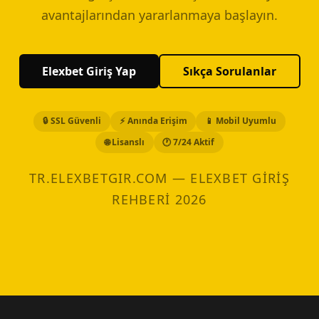
avantajlarından yararlanmaya başlayın.
Elexbet Giriş Yap
Sıkça Sorulanlar
🔒 SSL Güvenli
⚡ Anında Erişim
📱 Mobil Uyumlu
🌐 Lisanslı
🕐 7/24 Aktif
TR.ELEXBETGIR.COM — ELEXBET GİRİŞ
REHBERİ 2026