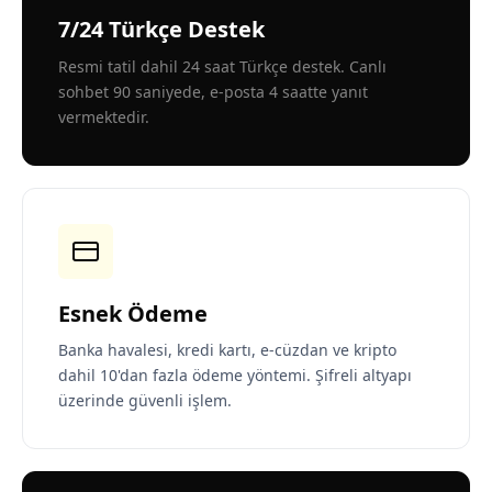
7/24 Türkçe Destek
Resmi tatil dahil 24 saat Türkçe destek. Canlı
sohbet 90 saniyede, e-posta 4 saatte yanıt
vermektedir.
Esnek Ödeme
Banka havalesi, kredi kartı, e-cüzdan ve kripto
dahil 10'dan fazla ödeme yöntemi. Şifreli altyapı
üzerinde güvenli işlem.