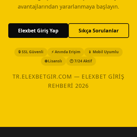
avantajlarından yararlanmaya başlayın.
Elexbet Giriş Yap
Sıkça Sorulanlar
🔒 SSL Güvenli
⚡ Anında Erişim
📱 Mobil Uyumlu
🌐 Lisanslı
🕐 7/24 Aktif
TR.ELEXBETGIR.COM — ELEXBET GİRİŞ
REHBERİ 2026