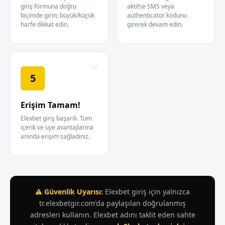
giriş formuna doğru
aktifse SMS veya
biçimde girin; büyük/küçük
authenticator kodunu
harfe dikkat edin.
girerek devam edin.
5
Erişim Tamam!
Elexbet giriş başarılı. Tüm
içerik ve üye avantajlarına
anında erişim sağladınız.
⚠ Güvenlik Uyarısı:
Elexbet giriş için yalnızca
tr.elexbetgir.com'da paylaşılan doğrulanmış
adresleri kullanın. Elexbet adını taklit eden sahte