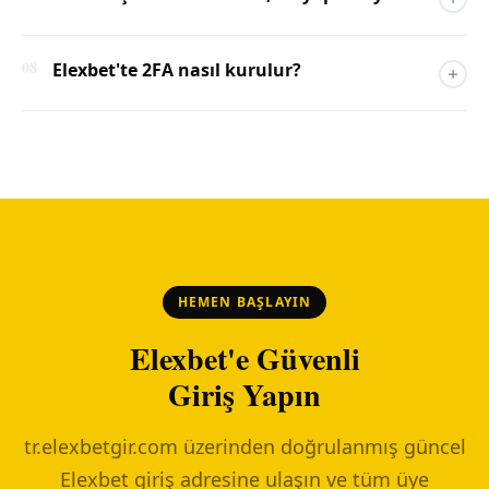
tüm özelliklere erişebilirsiniz.
adres üzerinden Kayıt Ol butonuna tıklayın, formu
doldurun ve e-posta veya SMS doğrulamasını
tamamlayın. Hesabınız hemen aktif olur ve hoş geldin
Elexbet giriş ekranındaki "Şifremi Unuttum"
08
Elexbet'te 2FA nasıl kurulur?
avantajlarına anında kavuşursunuz.
bağlantısına tıklayın. Üyelik e-posta adresinize
sıfırlama bağlantısı gönderilecektir. Bağlantı 15 dakika
geçerlidir. E-posta gelmezse spam klasörünüzü
Elexbet hesabınıza giriş yapın, sağ üstteki profil
kontrol edin; sorun devam ederse Elexbet canlı
menüsünden Güvenlik Ayarları'na gidin ve İki Faktörlü
desteğe başvurun.
Doğrulama seçeneğini aktif hale getirin. SMS veya
authenticator uygulama seçeneklerinden birini tercih
edin. SMS'e kıyasla authenticator uygulaması (Google,
Microsoft) SIM swap saldırılarına karşı çok daha
güvenlidir.
HEMEN BAŞLAYIN
Elexbet'e Güvenli
Giriş Yapın
tr.elexbetgir.com üzerinden doğrulanmış güncel
Elexbet giriş adresine ulaşın ve tüm üye