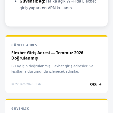
Güvensiz ağ:
Halka açık Wi-Fi'da Elexbet
giriş yaparken VPN kullanın.
GÜNCEL ADRES
Elexbet Giriş Adresi — Temmuz 2026
Doğrulanmış
Bu ay için doğrulanmış Elexbet giriş adresleri ve
kısıtlama durumunda izlenecek adımlar.
Oku →
📅 22 Tem 2026 · 3 dk
GÜVENLIK