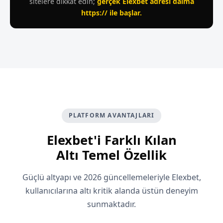
sitelere dikkat edin;
gerçek Elexbet adresi daima
https:// ile başlar.
PLATFORM AVANTAJLARI
Elexbet'i Farklı Kılan
Altı Temel Özellik
Güçlü altyapı ve 2026 güncellemeleriyle Elexbet,
kullanıcılarına altı kritik alanda üstün deneyim
sunmaktadır.