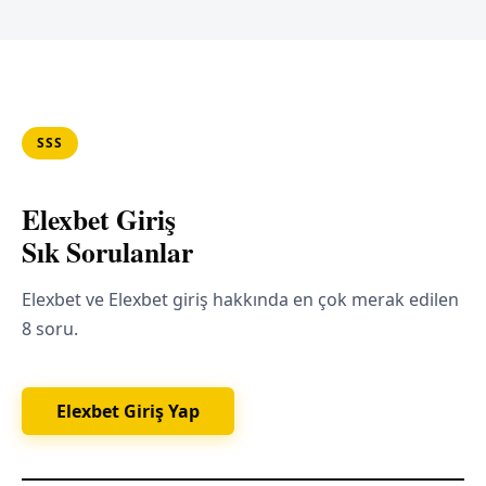
SSS
Elexbet Giriş
Sık Sorulanlar
Elexbet ve Elexbet giriş hakkında en çok merak edilen
8 soru.
Elexbet Giriş Yap