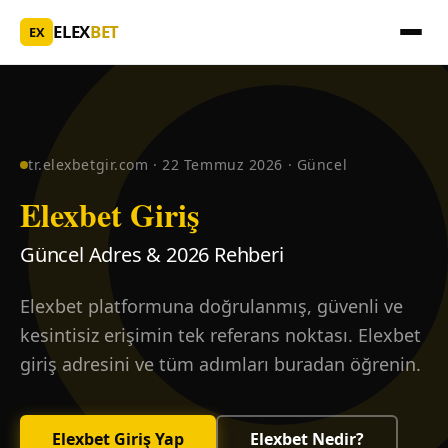
ELEX
BET
EX
tr.elexbetgir.com · 22 Temmuz 2026 · Güncel
Elexbet Giriş
Güncel Adres & 2026 Rehberi
Elexbet platformuna doğrulanmış, güvenli ve
kesintisiz erişimin tek referans noktası. Elexbet
giriş adresini ve tüm adımları buradan öğrenin.
Elexbet Giriş Yap
Elexbet Nedir?