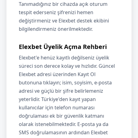
Tanımadığınız bir cihazda açık oturum
tespit ederseniz şifrenizi hemen
değiştirmeniz ve Elexbet destek ekibini
bilgilendirmeniz önerilmektedir.
Elexbet Üyelik Açma Rehberi
Elexbet'e henüz kayıtlı değilseniz üyelik
süreci son derece kolay ve hızlıdır. Güncel
Elexbet adresi üzerinden Kayıt Ol
butonuna tıklayın; isim, soyisim, e-posta
adresi ve güçlü bir şifre belirlemeniz
yeterlidir. Türkiye'den kayıt yapan
kullanıcılar için telefon numarası
doğrulaması ek bir güvenlik katmanı
olarak istenebilmektedir. E-posta ya da
SMS doğrulamasının ardından Elexbet