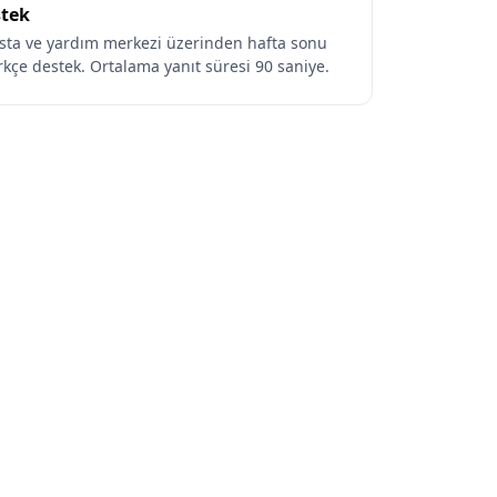
stek
osta ve yardım merkezi üzerinden hafta sonu
ürkçe destek. Ortalama yanıt süresi 90 saniye.