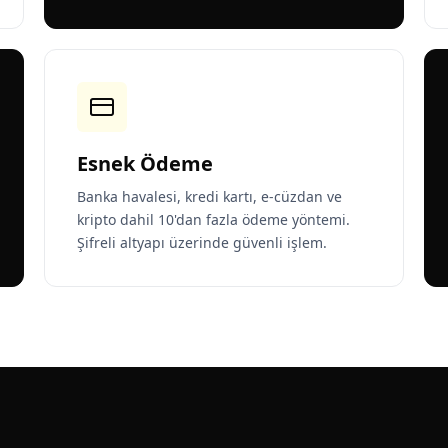
Esnek Ödeme
Banka havalesi, kredi kartı, e-cüzdan ve
kripto dahil 10'dan fazla ödeme yöntemi.
Şifreli altyapı üzerinde güvenli işlem.