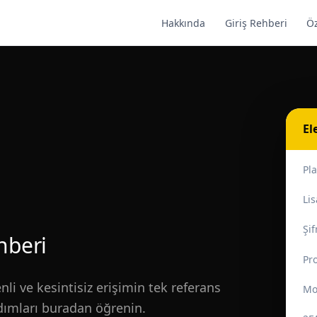
Hakkında
Giriş Rehberi
Öz
El
Pl
Li
Şi
hberi
Pr
i ve kesintisiz erişimin tek referans
Mo
adımları buradan öğrenin.