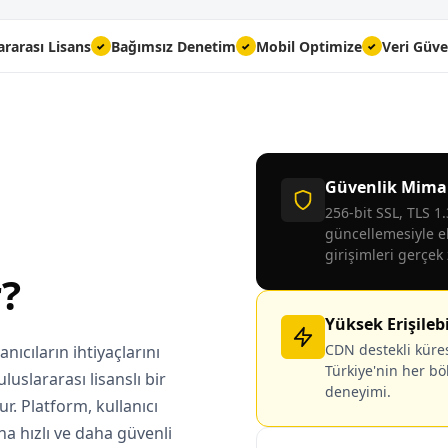
ararası Lisans
Bağımsız Denetim
Mobil Optimize
Veri Güve
✓
✓
✓
Güvenlik Mimar
256-bit SSL, TLS 1
güncellemesiyle e
girişimleri gerçek
?
Yüksek Erişilebi
CDN destekli küres
anıcıların ihtiyaçlarını
Türkiye'nin her bö
uslararası lisanslı bir
deneyimi.
ur. Platform, kullanıcı
a hızlı ve daha güvenli