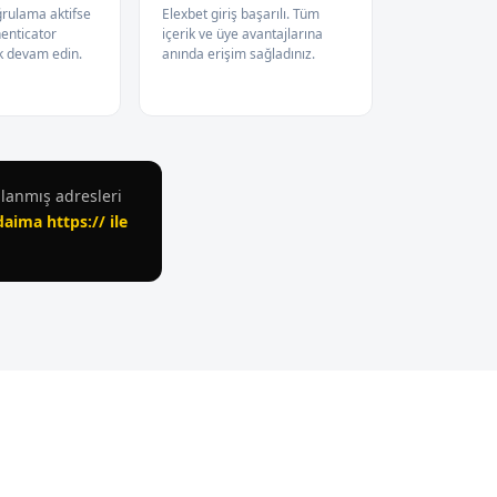
oğrulama aktifse
Elexbet giriş başarılı. Tüm
enticator
içerik ve üye avantajlarına
k devam edin.
anında erişim sağladınız.
ulanmış adresleri
aima https:// ile