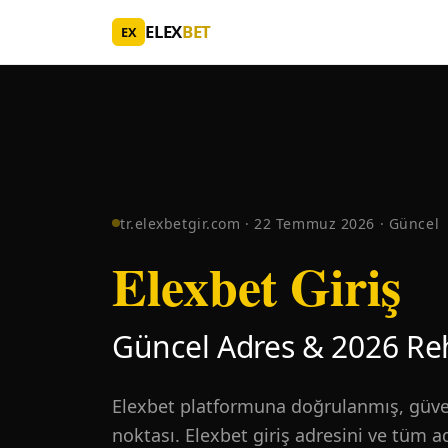
ELEX
BET
EX
tr.elexbetgir.com · 22 Temmuz 2026 · Güncel
Elexbet Giriş
Güncel Adres & 2026 Re
Elexbet platformuna doğrulanmış, güvenl
noktası. Elexbet giriş adresini ve tüm 