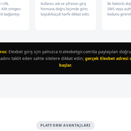
n URL
Kullanıcı adı ve şifrenizi giriş
İki faktörlü d
Kilit simgesi
formuna doğru biçimde girin;
SMS veya auth
nli bağlantıyı
büyük/küçük harfe dikkat edin.
kodunu girere
ısı:
Elexbet giriş için yalnızca tr.elexbetgir.com'da paylaşılan doğr
 adını taklit eden sahte sitelere dikkat edin;
gerçek Elexbet adresi d
başlar.
PLATFORM AVANTAJLARI