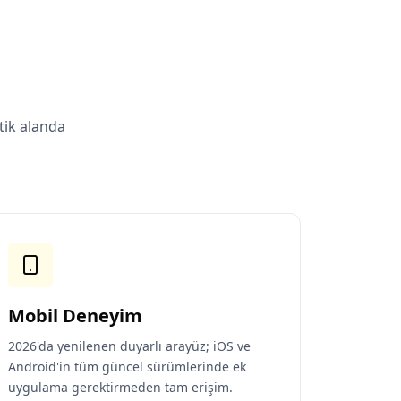
itik alanda
Mobil Deneyim
2026'da yenilenen duyarlı arayüz; iOS ve
Android'in tüm güncel sürümlerinde ek
uygulama gerektirmeden tam erişim.