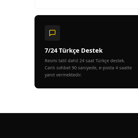
7/24 Türkçe Destek
Resmi tatil dahil 24 saat Türkçe destek.
Canlı sohbet 90 saniyede, e-posta 4 saatte
yanıt vermektedir.