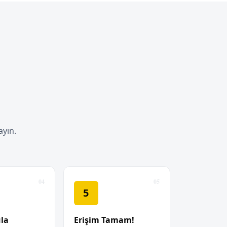
ayın.
5
la
Erişim Tamam!