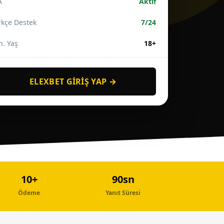
A
Aktif
rkçe Destek
7/24
n. Yaş
18+
ELEXBET GİRİŞ YAP →
10+
90sn
Ödeme
Yanıt Süresi