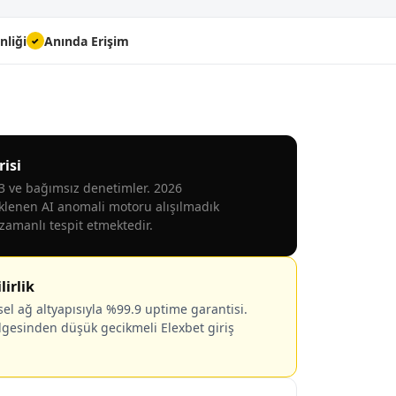
nliği
Anında Erişim
✓
isi
.3 ve bağımsız denetimler. 2026
klenen AI anomali motoru alışılmadık
 zamanlı tespit etmektedir.
lirlik
el ağ altyapısıyla %99.9 uptime garantisi.
lgesinden düşük gecikmeli Elexbet giriş