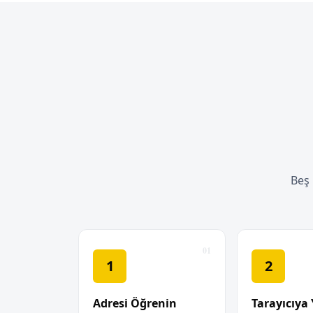
Beş 
1
2
Adresi Öğrenin
Tarayıcıya