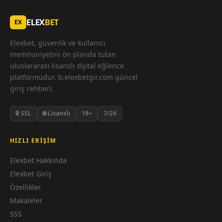
ELEX
BET
EX
Elexbet, güvenlik ve kullanıcı
memnuniyetini ön planda tutan
uluslararası lisanslı dijital eğlence
platformudur. tr.elexbetgir.com güncel
giriş rehberi.
🔒 SSL
🌐 Lisanslı
18+
7/24
HIZLI ERIŞIM
Elexbet Hakkında
Elexbet Giriş
Özellikler
Makaleler
SSS