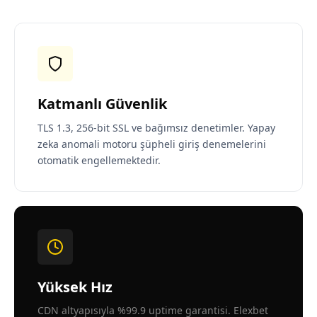
Katmanlı Güvenlik
TLS 1.3, 256-bit SSL ve bağımsız denetimler. Yapay
zeka anomali motoru şüpheli giriş denemelerini
otomatik engellemektedir.
Yüksek Hız
CDN altyapısıyla %99.9 uptime garantisi. Elexbet