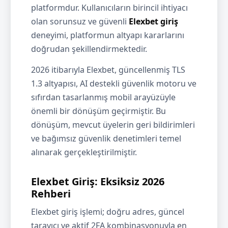
platformdur. Kullanıcıların birincil ihtiyacı
olan sorunsuz ve güvenli
Elexbet giriş
deneyimi, platformun altyapı kararlarını
doğrudan şekillendirmektedir.
2026 itibarıyla Elexbet, güncellenmiş TLS
1.3 altyapısı, AI destekli güvenlik motoru ve
sıfırdan tasarlanmış mobil arayüzüyle
önemli bir dönüşüm geçirmiştir. Bu
dönüşüm, mevcut üyelerin geri bildirimleri
ve bağımsız güvenlik denetimleri temel
alınarak gerçekleştirilmiştir.
Elexbet Giriş: Eksiksiz 2026
Rehberi
Elexbet giriş işlemi; doğru adres, güncel
tarayıcı ve aktif 2FA kombinasyonuyla en