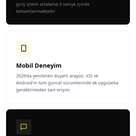
giriş işlemi ortalama 3 saniye içinde
tamamlanmaktadır.
Mobil Deneyim
2026'da yenilenen duyarlı arayüz; iOS ve
Android'in tüm güncel sürümlerinde ek uygulama
gerektirmeden tam erişim.