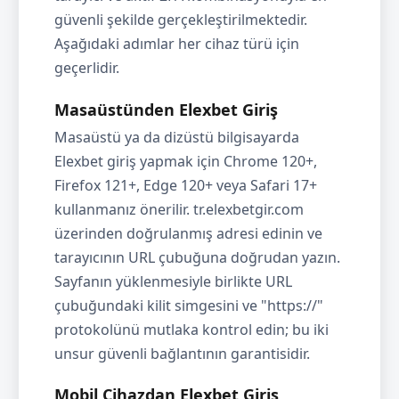
güvenli şekilde gerçekleştirilmektedir.
Aşağıdaki adımlar her cihaz türü için
geçerlidir.
Masaüstünden Elexbet Giriş
Masaüstü ya da dizüstü bilgisayarda
Elexbet giriş yapmak için Chrome 120+,
Firefox 121+, Edge 120+ veya Safari 17+
kullanmanız önerilir. tr.elexbetgir.com
üzerinden doğrulanmış adresi edinin ve
tarayıcının URL çubuğuna doğrudan yazın.
Sayfanın yüklenmesiyle birlikte URL
çubuğundaki kilit simgesini ve "https://"
protokolünü mutlaka kontrol edin; bu iki
unsur güvenli bağlantının garantisidir.
Mobil Cihazdan Elexbet Giriş