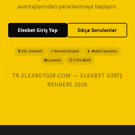
avantajlarından yararlanmaya başlayın.
Elexbet Giriş Yap
Sıkça Sorulanlar
🔒 SSL Güvenli
⚡ Anında Erişim
📱 Mobil Uyumlu
🌐 Lisanslı
🕐 7/24 Aktif
TR.ELEXBETGIR.COM — ELEXBET GİRİŞ
REHBERİ 2026