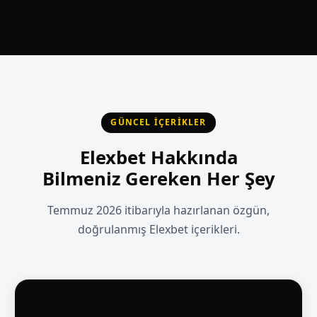
GÜNCEL İÇERIKLER
Elexbet Hakkında
Bilmeniz Gereken Her Şey
Temmuz 2026 itibarıyla hazırlanan özgün,
doğrulanmış Elexbet içerikleri.