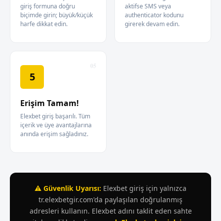
giriş formuna doğru
aktifse SMS veya
biçimde girin; büyük/küçük
authenticator kodunu
harfe dikkat edin.
girerek devam edin.
5
Erişim Tamam!
Elexbet giriş başarılı. Tüm
içerik ve üye avantajlarına
anında erişim sağladınız.
⚠ Güvenlik Uyarısı:
Elexbet giriş için yalnızca
tr.elexbetgir.com'da paylaşılan doğrulanmış
adresleri kullanın. Elexbet adını taklit eden sahte