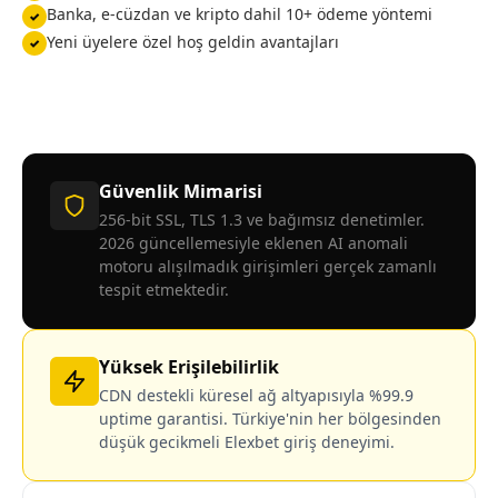
Banka, e-cüzdan ve kripto dahil 10+ ödeme yöntemi
✓
Yeni üyelere özel hoş geldin avantajları
✓
Güvenlik Mimarisi
256-bit SSL, TLS 1.3 ve bağımsız denetimler.
2026 güncellemesiyle eklenen AI anomali
motoru alışılmadık girişimleri gerçek zamanlı
tespit etmektedir.
Yüksek Erişilebilirlik
CDN destekli küresel ağ altyapısıyla %99.9
uptime garantisi. Türkiye'nin her bölgesinden
düşük gecikmeli Elexbet giriş deneyimi.