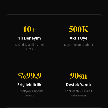
10+
500K
Yıl Deneyim
Aktif Üye
Kesintisiz aktif hizmet
Kayıtlı kullanıcı tabanı
süresi
%99.9
90sn
Erişilebilirlik
Destek Yanıtı
CDN altyapısı uptime
Canlı destek ilk yanıt
garantisi
ortalaması