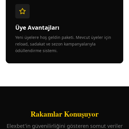
Üye Avantajları
Yeni üyelere hoş geldin paketi. Mevcut üyeler için
reload, sadakat ve sezon kampanyalarıyla
ödüllendirme sistemi.
Rakamlar Konuşuyor
Elexbet'in güvenilirliğini gösteren somut veriler