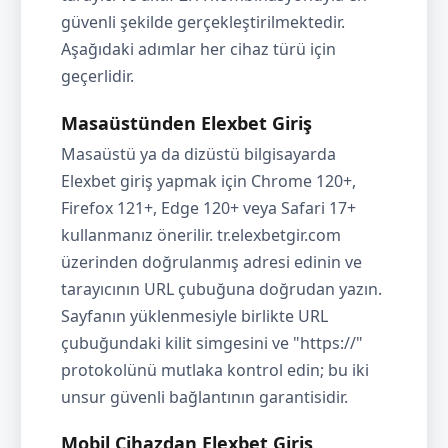
güvenli şekilde gerçekleştirilmektedir.
Aşağıdaki adımlar her cihaz türü için
geçerlidir.
Masaüstünden Elexbet Giriş
Masaüstü ya da dizüstü bilgisayarda
Elexbet giriş yapmak için Chrome 120+,
Firefox 121+, Edge 120+ veya Safari 17+
kullanmanız önerilir. tr.elexbetgir.com
üzerinden doğrulanmış adresi edinin ve
tarayıcının URL çubuğuna doğrudan yazın.
Sayfanın yüklenmesiyle birlikte URL
çubuğundaki kilit simgesini ve "https://"
protokolünü mutlaka kontrol edin; bu iki
unsur güvenli bağlantının garantisidir.
Mobil Cihazdan Elexbet Giriş