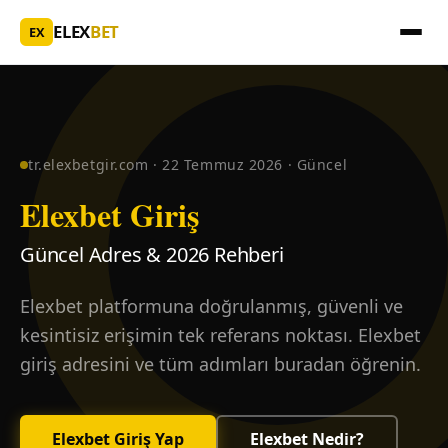
ELEX
BET
EX
tr.elexbetgir.com · 22 Temmuz 2026 · Güncel
Elexbet Giriş
Güncel Adres & 2026 Rehberi
Elexbet platformuna doğrulanmış, güvenli ve
kesintisiz erişimin tek referans noktası. Elexbet
giriş adresini ve tüm adımları buradan öğrenin.
Elexbet Giriş Yap
Elexbet Nedir?