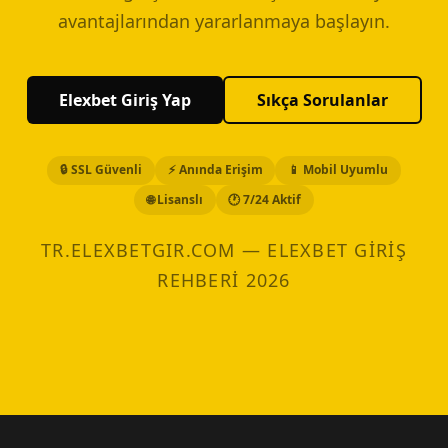
avantajlarından yararlanmaya başlayın.
Elexbet Giriş Yap
Sıkça Sorulanlar
🔒 SSL Güvenli
⚡ Anında Erişim
📱 Mobil Uyumlu
🌐 Lisanslı
🕐 7/24 Aktif
TR.ELEXBETGIR.COM — ELEXBET GİRİŞ
REHBERİ 2026