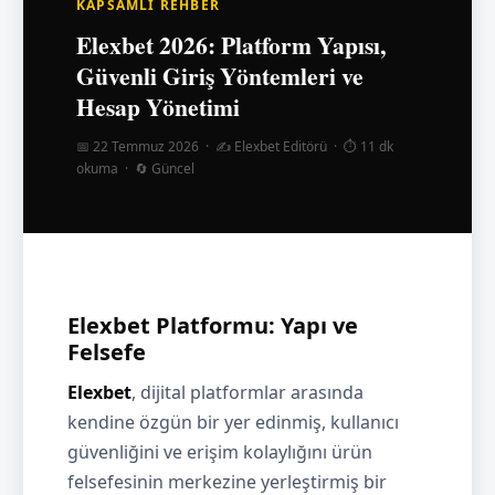
KAPSAMLI REHBER
Elexbet 2026: Platform Yapısı,
Güvenli Giriş Yöntemleri ve
Hesap Yönetimi
📅 22 Temmuz 2026 · ✍ Elexbet Editörü · ⏱ 11 dk
okuma · 🔄 Güncel
Elexbet Platformu: Yapı ve
Felsefe
Elexbet
, dijital platformlar arasında
kendine özgün bir yer edinmiş, kullanıcı
güvenliğini ve erişim kolaylığını ürün
felsefesinin merkezine yerleştirmiş bir