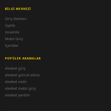
BILGI MERKEZI
Giriş Rehberi
Üyelik
Güvenlik
Mobil Giriş
İçerikler
POPÜLER ARAMALAR
elexbet giriş
elexbet güncel adres
elexbet nedir
elexbet mobil giriş
elexbet yardım