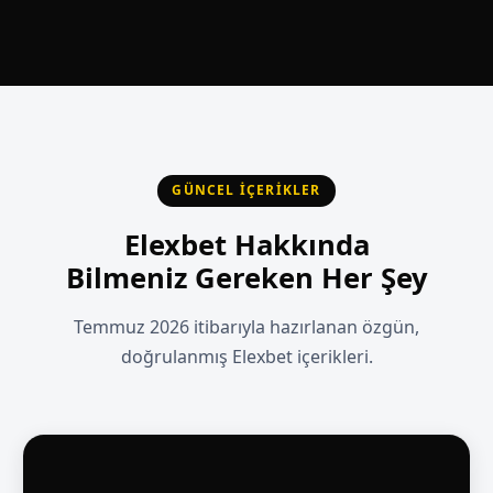
GÜNCEL İÇERIKLER
Elexbet Hakkında
Bilmeniz Gereken Her Şey
Temmuz 2026 itibarıyla hazırlanan özgün,
doğrulanmış Elexbet içerikleri.