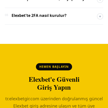
tüm özelliklere erişebilirsiniz.
adres üzerinden Kayıt Ol butonuna tıklayın, formu
doldurun ve e-posta veya SMS doğrulamasını
tamamlayın. Hesabınız hemen aktif olur ve hoş geldin
Elexbet giriş ekranındaki "Şifremi Unuttum"
08
Elexbet'te 2FA nasıl kurulur?
avantajlarına anında kavuşursunuz.
bağlantısına tıklayın. Üyelik e-posta adresinize
sıfırlama bağlantısı gönderilecektir. Bağlantı 15 dakika
geçerlidir. E-posta gelmezse spam klasörünüzü
Elexbet hesabınıza giriş yapın, sağ üstteki profil
kontrol edin; sorun devam ederse Elexbet canlı
menüsünden Güvenlik Ayarları'na gidin ve İki Faktörlü
desteğe başvurun.
Doğrulama seçeneğini aktif hale getirin. SMS veya
authenticator uygulama seçeneklerinden birini tercih
edin. SMS'e kıyasla authenticator uygulaması (Google,
Microsoft) SIM swap saldırılarına karşı çok daha
güvenlidir.
HEMEN BAŞLAYIN
Elexbet'e Güvenli
Giriş Yapın
tr.elexbetgir.com üzerinden doğrulanmış güncel
Elexbet giriş adresine ulaşın ve tüm üye