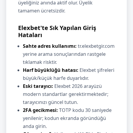
üyeliğiniz anında aktif olur. Üyelik
tamamen ücretsizdir.
Elexbet'te Sık Yapılan Giriş
Hataları
Sahte adres kullanımı:
tr.elexbetgir.com
yerine arama sonuçlarından rastgele
tıklamak risktir.
Harf büyüklüğü hatası:
Elexbet şifreleri
büyük/küçük harfe duyarlıdır.
Eski tarayıcı:
Elexbet 2026 arayüzü
modern standartlar gerektirmektedir;
tarayıcınızı güncel tutun.
2FA gecikmesi:
TOTP kodu 30 saniyede
yenilenir; kodun ekranda göründüğü
anda girin.