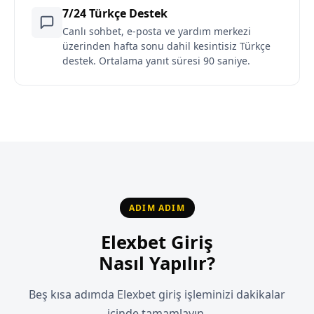
7/24 Türkçe Destek
Canlı sohbet, e-posta ve yardım merkezi
üzerinden hafta sonu dahil kesintisiz Türkçe
destek. Ortalama yanıt süresi 90 saniye.
ADIM ADIM
Elexbet Giriş
Nasıl Yapılır?
Beş kısa adımda Elexbet giriş işleminizi dakikalar
içinde tamamlayın.