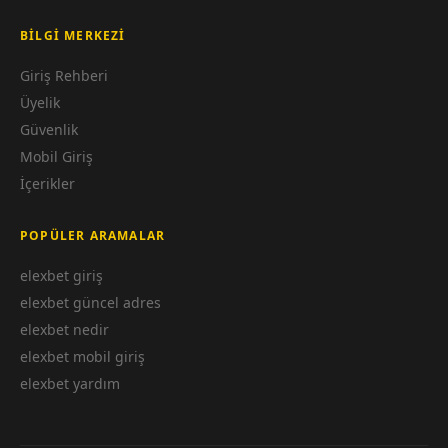
BILGI MERKEZI
Giriş Rehberi
Üyelik
Güvenlik
Mobil Giriş
İçerikler
POPÜLER ARAMALAR
elexbet giriş
elexbet güncel adres
elexbet nedir
elexbet mobil giriş
elexbet yardım