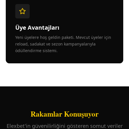
Üye Avantajları
Yeni üyelere hoş geldin paketi. Mevcut üyeler için
reload, sadakat ve sezon kampanyalarıyla
ödüllendirme sistemi.
Rakamlar Konuşuyor
Elexbet'in güvenilirliğini gösteren somut veriler