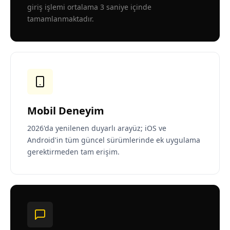
giriş işlemi ortalama 3 saniye içinde
tamamlanmaktadır.
Mobil Deneyim
2026'da yenilenen duyarlı arayüz; iOS ve
Android'in tüm güncel sürümlerinde ek uygulama
gerektirmeden tam erişim.