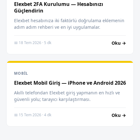
Elexbet 2FA Kurulumu — Hesabınızı
Güçlendirin
Elexbet hesabınıza iki faktörlü doğrulama eklemenin
adım adım rehberi ve en iyi uygulamalar.
Oku →
📅 18 Tem 2026 · 5 dk
MOBIL
Elexbet Mobil Giriş — iPhone ve Android 2026
Akıllı telefondan Elexbet giriş yapmanın en hızlı ve
güvenli yolu; tarayıcı karşılaştırması.
Oku →
📅 15 Tem 2026 · 4 dk