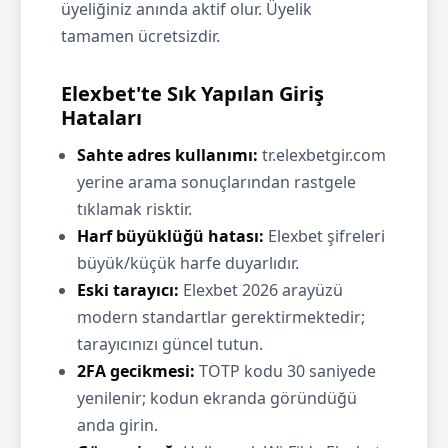
üyeliğiniz anında aktif olur. Üyelik
tamamen ücretsizdir.
Elexbet'te Sık Yapılan Giriş
Hataları
Sahte adres kullanımı:
tr.elexbetgir.com
yerine arama sonuçlarından rastgele
tıklamak risktir.
Harf büyüklüğü hatası:
Elexbet şifreleri
büyük/küçük harfe duyarlıdır.
Eski tarayıcı:
Elexbet 2026 arayüzü
modern standartlar gerektirmektedir;
tarayıcınızı güncel tutun.
2FA gecikmesi:
TOTP kodu 30 saniyede
yenilenir; kodun ekranda göründüğü
anda girin.