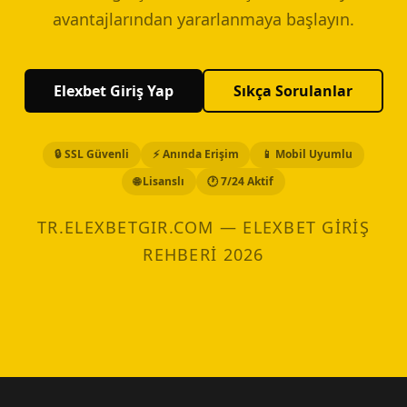
avantajlarından yararlanmaya başlayın.
Elexbet Giriş Yap
Sıkça Sorulanlar
🔒 SSL Güvenli
⚡ Anında Erişim
📱 Mobil Uyumlu
🌐 Lisanslı
🕐 7/24 Aktif
TR.ELEXBETGIR.COM — ELEXBET GİRİŞ
REHBERİ 2026