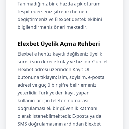
Tanımadığınız bir cihazda açık oturum
tespit ederseniz şifrenizi hemen
değiştirmeniz ve Elexbet destek ekibini
bilgilendirmeniz önerilmektedir.
Elexbet Üyelik Açma Rehberi
Elexbet'e henüz kayıtlı değilseniz üyelik
süreci son derece kolay ve hızlıdır. Güncel
Elexbet adresi üzerinden Kayıt Ol
butonuna tıklayın; isim, soyisim, e-posta
adresi ve güçlü bir şifre belirlemeniz
yeterlidir. Türkiye'den kayıt yapan
kullanıcılar için telefon numarası
doğrulaması ek bir güvenlik katmanı
olarak istenebilmektedir. E-posta ya da
SMS doğrulamasının ardından Elexbet