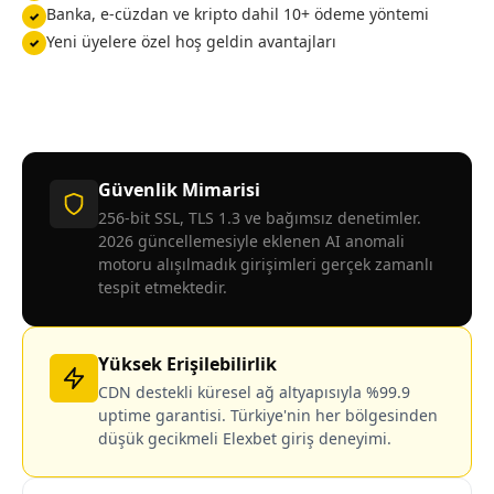
Banka, e-cüzdan ve kripto dahil 10+ ödeme yöntemi
✓
Yeni üyelere özel hoş geldin avantajları
✓
Güvenlik Mimarisi
256-bit SSL, TLS 1.3 ve bağımsız denetimler.
2026 güncellemesiyle eklenen AI anomali
motoru alışılmadık girişimleri gerçek zamanlı
tespit etmektedir.
Yüksek Erişilebilirlik
CDN destekli küresel ağ altyapısıyla %99.9
uptime garantisi. Türkiye'nin her bölgesinden
düşük gecikmeli Elexbet giriş deneyimi.