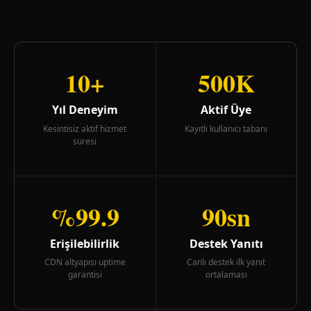
10+
500K
Yıl Deneyim
Aktif Üye
Kesintisiz aktif hizmet
Kayıtlı kullanıcı tabanı
süresi
%99.9
90sn
Erişilebilirlik
Destek Yanıtı
CDN altyapısı uptime
Canlı destek ilk yanıt
garantisi
ortalaması