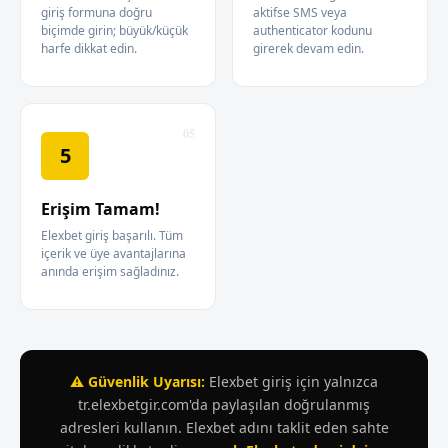
giriş formuna doğru
aktifse SMS veya
biçimde girin; büyük/küçük
authenticator kodunu
harfe dikkat edin.
girerek devam edin.
5
Erişim Tamam!
Elexbet giriş başarılı. Tüm
içerik ve üye avantajlarına
anında erişim sağladınız.
⚠ Güvenlik Uyarısı:
Elexbet giriş için yalnızca
tr.elexbetgir.com'da paylaşılan doğrulanmış
adresleri kullanın. Elexbet adını taklit eden sahte