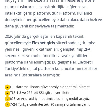
ihtiyaçlarını merkeze alan tasarım felsefesiyle öne
çıkan uluslararası lisanslı bir dijital eğlence ve
interaktif içerik platformudur. Platform, kullanıcı
deneyimini her güncellemeyle daha akıcı, daha hızlı ve
daha güvenli bir seviyeye taşımaktadır.
2026 yılında gerçekleştirilen kapsamlı teknik
güncellemeyle
Elexbet giriş
süreci sadeleştirilmiş;
yeni nesil güvenlik katmanları, genişletilmiş 2FA
seçenekleri ve mobil öncelikli arayüz yenilikleri
platforma dahil edilmiştir. Bu gelişmeler, Elexbet'i
Türkiye'deki dijital platform kullanıcılarının tercihleri
arasında üst sıralara taşımıştır.
Uluslararası lisans güvencesiyle denetimli hizmet
✓
TLS 1.3 ve 256-bit SSL şifreli veri iletimi
✓
iOS ve Android için optimize edilmiş mobil arayüz
✓
7/24 Türkçe canlı destek, 90 saniye ortalama yanıt
✓