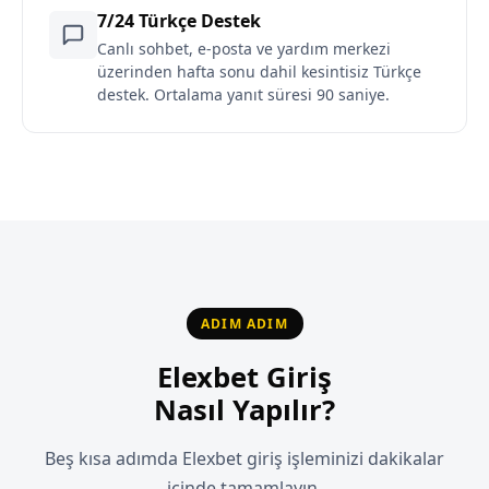
7/24 Türkçe Destek
Canlı sohbet, e-posta ve yardım merkezi
üzerinden hafta sonu dahil kesintisiz Türkçe
destek. Ortalama yanıt süresi 90 saniye.
ADIM ADIM
Elexbet Giriş
Nasıl Yapılır?
Beş kısa adımda Elexbet giriş işleminizi dakikalar
içinde tamamlayın.