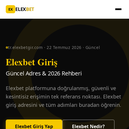
ELEX
BET
EX
tr.elexbetgir.com · 22 Temmuz 2026 · Güncel
Elexbet Giriş
Güncel Adres & 2026 Rehberi
Elexbet platformuna doğrulanmış, güvenli ve
kesintisiz erişimin tek referans noktası. Elexbet
giriş adresini ve tüm adımları buradan öğrenin.
Elexbet Giriş Yap
Elexbet Nedir?