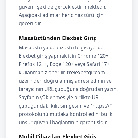
güvenli şekilde gerçekleştirilmektedir.
Aşağıdaki adımlar her cihaz türü için
geçerlidir.
Masaüstünden Elexbet Giriş
Masaüstü ya da dizüstü bilgisayarda
Elexbet giriş yapmak için Chrome 120+,
Firefox 121+, Edge 120+ veya Safari 17+
kullanmanız önerilir. tr.elexbetgir.com
üzerinden doğrulanmış adresi edinin ve
tarayıcının URL çubuğuna doğrudan yazın.
Sayfanın yüklenmesiyle birlikte URL
çubuğundaki kilit simgesini ve "https://"
protokolünü mutlaka kontrol edin; bu iki
unsur güvenli bağlantının garantisidir.
Mobil Cihazdan Elexbet Giriş