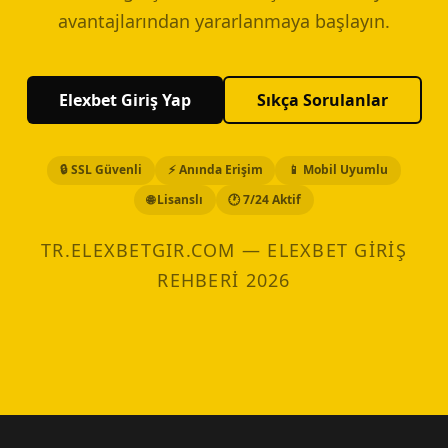
avantajlarından yararlanmaya başlayın.
Elexbet Giriş Yap
Sıkça Sorulanlar
🔒 SSL Güvenli
⚡ Anında Erişim
📱 Mobil Uyumlu
🌐 Lisanslı
🕐 7/24 Aktif
TR.ELEXBETGIR.COM — ELEXBET GİRİŞ
REHBERİ 2026