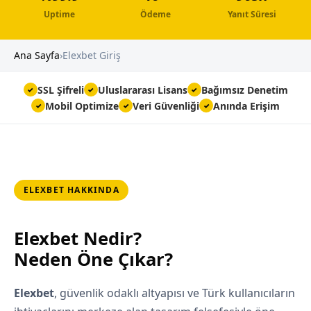
Uptime
Ödeme
Yanıt Süresi
Ana Sayfa
›
Elexbet Giriş
SSL Şifreli
Uluslararası Lisans
Bağımsız Denetim
✓
✓
✓
Mobil Optimize
Veri Güvenliği
Anında Erişim
✓
✓
✓
ELEXBET HAKKINDA
Elexbet Nedir?
Neden Öne Çıkar?
Elexbet
, güvenlik odaklı altyapısı ve Türk kullanıcıların