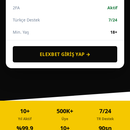
2FA
Aktif
Türkçe Destek
7/24
Min. Yaş
18+
ELEXBET GİRİŞ YAP →
10+
500K+
7/24
Yıl Aktif
Üye
TR Destek
%99.9
10+
90sn