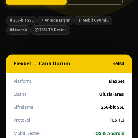
🔒 256-bit SSL
⚡ Anında Erişim
📱 Mobil Uyumlu
🌐 Lisanslı
🕐 7/24 TR Destek
Elexbet — Canlı Durum
Aktif
Platform
Elexbet
Lisans
Uluslararası
Şifreleme
256-bit SSL
Protokol
TLS 1.3
Mobil Destek
iOS & Android