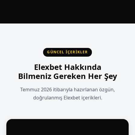
GÜNCEL İÇERIKLER
Elexbet Hakkında
Bilmeniz Gereken Her Şey
Temmuz 2026 itibarıyla hazırlanan özgün,
doğrulanmış Elexbet içerikleri.