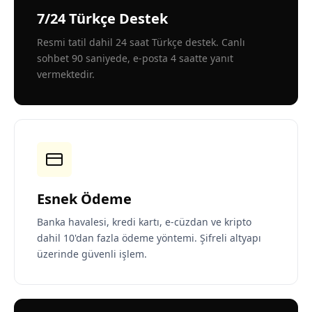
7/24 Türkçe Destek
Resmi tatil dahil 24 saat Türkçe destek. Canlı
sohbet 90 saniyede, e-posta 4 saatte yanıt
vermektedir.
Esnek Ödeme
Banka havalesi, kredi kartı, e-cüzdan ve kripto
dahil 10'dan fazla ödeme yöntemi. Şifreli altyapı
üzerinde güvenli işlem.