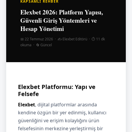
KAPSAMLI REHBER
Elexbet 2026: Platform Yapısı,
Güvenli Giriş Yöntemleri ve
Hesap Yönetimi
📅 22 Temmuz 2026 · ✍ Elexbet Editörü · ⏱ 11 dk
okuma · 🔄 Güncel
Elexbet Platformu: Yapı ve
Felsefe
Elexbet
, dijital platformlar arasında
kendine özgün bir yer edinmiş, kullanıcı
güvenliğini ve erişim kolaylığını ürün
felsefesinin merkezine yerleştirmiş bir