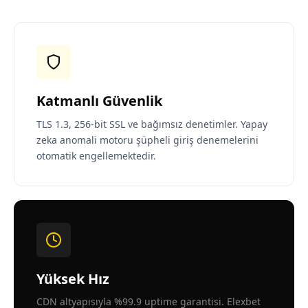
Katmanlı Güvenlik
TLS 1.3, 256-bit SSL ve bağımsız denetimler. Yapay
zeka anomali motoru şüpheli giriş denemelerini
otomatik engellemektedir.
Yüksek Hız
CDN altyapısıyla %99.9 uptime garantisi. Elexbet