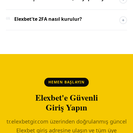
tüm özelliklere erişebilirsiniz.
adres üzerinden Kayıt Ol butonuna tıklayın, formu
doldurun ve e-posta veya SMS doğrulamasını
tamamlayın. Hesabınız hemen aktif olur ve hoş geldin
Elexbet giriş ekranındaki "Şifremi Unuttum"
08
Elexbet'te 2FA nasıl kurulur?
avantajlarına anında kavuşursunuz.
bağlantısına tıklayın. Üyelik e-posta adresinize
sıfırlama bağlantısı gönderilecektir. Bağlantı 15 dakika
geçerlidir. E-posta gelmezse spam klasörünüzü
Elexbet hesabınıza giriş yapın, sağ üstteki profil
kontrol edin; sorun devam ederse Elexbet canlı
menüsünden Güvenlik Ayarları'na gidin ve İki Faktörlü
desteğe başvurun.
Doğrulama seçeneğini aktif hale getirin. SMS veya
authenticator uygulama seçeneklerinden birini tercih
edin. SMS'e kıyasla authenticator uygulaması (Google,
Microsoft) SIM swap saldırılarına karşı çok daha
güvenlidir.
HEMEN BAŞLAYIN
Elexbet'e Güvenli
Giriş Yapın
tr.elexbetgir.com üzerinden doğrulanmış güncel
Elexbet giriş adresine ulaşın ve tüm üye