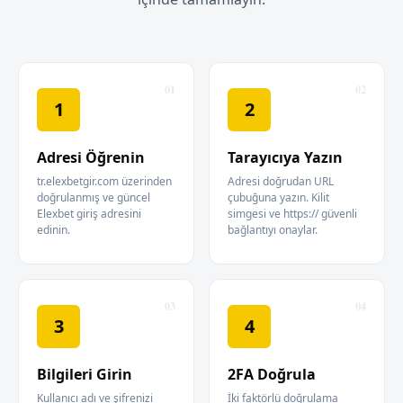
1
2
Adresi Öğrenin
Tarayıcıya Yazın
tr.elexbetgir.com üzerinden
Adresi doğrudan URL
doğrulanmış ve güncel
çubuğuna yazın. Kilit
Elexbet giriş adresini
simgesi ve https:// güvenli
edinin.
bağlantıyı onaylar.
3
4
Bilgileri Girin
2FA Doğrula
Kullanıcı adı ve şifrenizi
İki faktörlü doğrulama