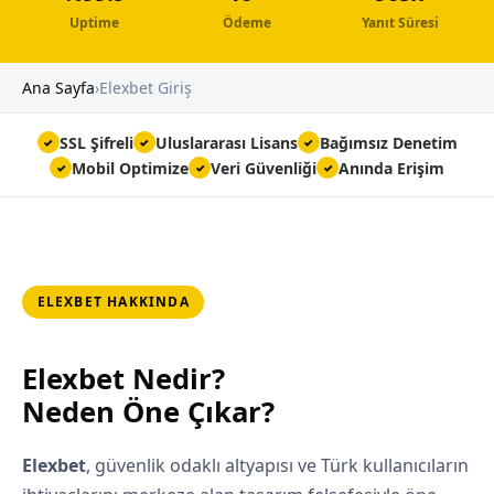
Uptime
Ödeme
Yanıt Süresi
Ana Sayfa
›
Elexbet Giriş
SSL Şifreli
Uluslararası Lisans
Bağımsız Denetim
✓
✓
✓
Mobil Optimize
Veri Güvenliği
Anında Erişim
✓
✓
✓
ELEXBET HAKKINDA
Elexbet Nedir?
Neden Öne Çıkar?
Elexbet
, güvenlik odaklı altyapısı ve Türk kullanıcıların