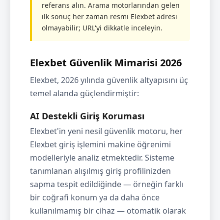
referans alın. Arama motorlarından gelen
ilk sonuç her zaman resmi Elexbet adresi
olmayabilir; URL'yi dikkatle inceleyin.
Elexbet Güvenlik Mimarisi 2026
Elexbet, 2026 yılında güvenlik altyapısını üç
temel alanda güçlendirmiştir:
AI Destekli Giriş Koruması
Elexbet'in yeni nesil güvenlik motoru, her
Elexbet giriş işlemini makine öğrenimi
modelleriyle analiz etmektedir. Sisteme
tanımlanan alışılmış giriş profilinizden
sapma tespit edildiğinde — örneğin farklı
bir coğrafi konum ya da daha önce
kullanılmamış bir cihaz — otomatik olarak