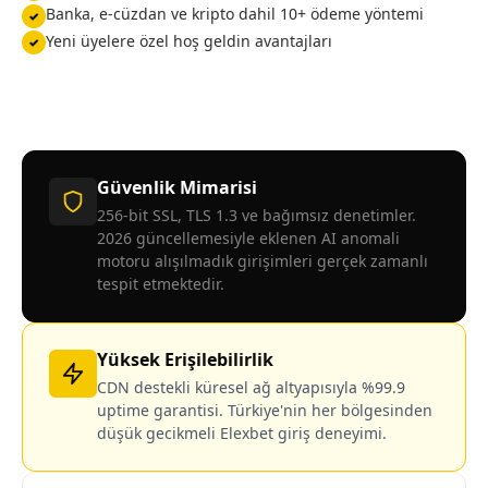
Banka, e-cüzdan ve kripto dahil 10+ ödeme yöntemi
✓
Yeni üyelere özel hoş geldin avantajları
✓
Güvenlik Mimarisi
256-bit SSL, TLS 1.3 ve bağımsız denetimler.
2026 güncellemesiyle eklenen AI anomali
motoru alışılmadık girişimleri gerçek zamanlı
tespit etmektedir.
Yüksek Erişilebilirlik
CDN destekli küresel ağ altyapısıyla %99.9
uptime garantisi. Türkiye'nin her bölgesinden
düşük gecikmeli Elexbet giriş deneyimi.