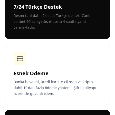
7/24 Türkçe Destek
Resmi tatil dahil 24 saat Türkçe destek. Canlı
sohbet 90 saniyede, e-posta 4 saatte yanıt
vermektedir.
Esnek Ödeme
Banka havalesi, kredi kartı, e-cüzdan ve kripto
dahil 10'dan fazla ödeme yöntemi. Şifreli altyapı
üzerinde güvenli işlem.