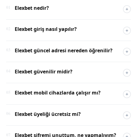
01
Elexbet nedir?
Elexbet, uluslararası lisans kapsamında faaliyet
02
Elexbet giriş nasıl yapılır?
gösteren, Türk kullanıcılara tam Türkçe arayüz ve 7/24
destek sunan dijital eğlence ve interaktif içerik
platformudur. Güvenlik odaklı altyapısı ve kesintisiz
tr.elexbetgir.com üzerinden doğrulanmış güncel
03
Elexbet güncel adresi nereden öğrenilir?
erişim altyapısıyla kullanıcı memnuniyetini öncelikli
Elexbet giriş adresini edinin. Adresi tarayıcınıza
hedef olarak benimseyen Elexbet, yıllar içinde güçlü
doğrudan yazın; URL'de kilit simgesi ve "https://"
bir üye tabanı oluşturmuştur.
olduğunu doğrulayın. Kullanıcı adı ve şifrenizi giriş
Elexbet güncel giriş adresi için tr.elexbetgir.com
04
Elexbet güvenilir midir?
formuna girin, Giriş butonuna tıklayın. 2FA aktifse
sayfasını düzenli olarak takip edin. Adres değişiklikleri
SMS ya da authenticator kodunuzu da girerek işlemi
anlık olarak güncellenmektedir. Arama motorlarından
tamamlayın.
ulaşılan sonuçlar her zaman resmi adres
Evet. Elexbet, uluslararası lisans çerçevesinde faaliyet
05
Elexbet mobil cihazlarda çalışır mı?
olmayabileceğinden, doğrulama için bu sayfayı
göstermekte olup bağımsız güvenlik denetimlerinden
kullanın ve adresi tarayıcınızda yer imi olarak
geçmektedir. 256-bit SSL şifreleme, TLS 1.3 protokolü
kaydedin.
ve yapay zeka destekli anomali tespiti, platformun
Evet. Elexbet'in 2026'da yenilenen duyarlı (responsive)
06
Elexbet üyeliği ücretsiz mi?
güvenlik standartlarını yüksek tutmaktadır.
arayüzü iOS ve Android'in tüm güncel sürümlerinde
sorunsuz çalışmaktadır. Ek uygulama indirmeye gerek
kalmadan mobil tarayıcıdan Elexbet giriş yapabilir,
Evet, Elexbet üyeliği tamamen ücretsizdir. Güncel
07
Elexbet şifremi unuttum, ne yapmalıyım?