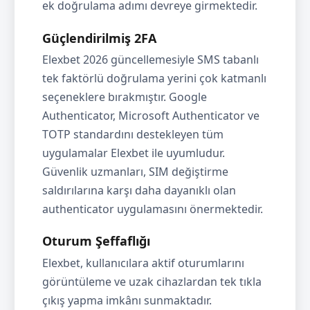
ek doğrulama adımı devreye girmektedir.
Güçlendirilmiş 2FA
Elexbet 2026 güncellemesiyle SMS tabanlı
tek faktörlü doğrulama yerini çok katmanlı
seçeneklere bırakmıştır. Google
Authenticator, Microsoft Authenticator ve
TOTP standardını destekleyen tüm
uygulamalar Elexbet ile uyumludur.
Güvenlik uzmanları, SIM değiştirme
saldırılarına karşı daha dayanıklı olan
authenticator uygulamasını önermektedir.
Oturum Şeffaflığı
Elexbet, kullanıcılara aktif oturumlarını
görüntüleme ve uzak cihazlardan tek tıkla
çıkış yapma imkânı sunmaktadır.