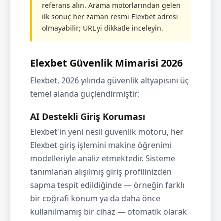
referans alın. Arama motorlarından gelen
ilk sonuç her zaman resmi Elexbet adresi
olmayabilir; URL'yi dikkatle inceleyin.
Elexbet Güvenlik Mimarisi 2026
Elexbet, 2026 yılında güvenlik altyapısını üç
temel alanda güçlendirmiştir:
AI Destekli Giriş Koruması
Elexbet'in yeni nesil güvenlik motoru, her
Elexbet giriş işlemini makine öğrenimi
modelleriyle analiz etmektedir. Sisteme
tanımlanan alışılmış giriş profilinizden
sapma tespit edildiğinde — örneğin farklı
bir coğrafi konum ya da daha önce
kullanılmamış bir cihaz — otomatik olarak