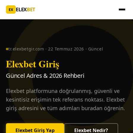
ELEX
BET
EX
tr.elexbetgir.com · 22 Temmuz 2026 · Güncel
Elexbet Giriş
Güncel Adres & 2026 Rehberi
Elexbet platformuna doğrulanmış, güvenli ve
kesintisiz erişimin tek referans noktası. Elexbet
giriş adresini ve tüm adımları buradan öğrenin.
Elexbet Giriş Yap
Elexbet Nedir?