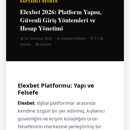
KAPSAMLI REHBER
Elexbet 2026: Platform Yapısı,
Güvenli Giriş Yöntemleri ve
Hesap Yönetimi
📅 22 Temmuz 2026 · ✍ Elexbet Editörü · ⏱ 11 dk
okuma · 🔄 Güncel
Elexbet Platformu: Yapı ve
Felsefe
Elexbet
, dijital platformlar arasında
kendine özgün bir yer edinmiş, kullanıcı
güvenliğini ve erişim kolaylığını ürün
felsefesinin merkezine yerleştirmiş bir