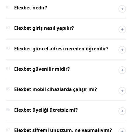
01
Elexbet nedir?
Elexbet, uluslararası lisans kapsamında faaliyet
02
Elexbet giriş nasıl yapılır?
gösteren, Türk kullanıcılara tam Türkçe arayüz ve 7/24
destek sunan dijital eğlence ve interaktif içerik
platformudur. Güvenlik odaklı altyapısı ve kesintisiz
tr.elexbetgir.com üzerinden doğrulanmış güncel
03
Elexbet güncel adresi nereden öğrenilir?
erişim altyapısıyla kullanıcı memnuniyetini öncelikli
Elexbet giriş adresini edinin. Adresi tarayıcınıza
hedef olarak benimseyen Elexbet, yıllar içinde güçlü
doğrudan yazın; URL'de kilit simgesi ve "https://"
bir üye tabanı oluşturmuştur.
olduğunu doğrulayın. Kullanıcı adı ve şifrenizi giriş
Elexbet güncel giriş adresi için tr.elexbetgir.com
04
Elexbet güvenilir midir?
formuna girin, Giriş butonuna tıklayın. 2FA aktifse
sayfasını düzenli olarak takip edin. Adres değişiklikleri
SMS ya da authenticator kodunuzu da girerek işlemi
anlık olarak güncellenmektedir. Arama motorlarından
tamamlayın.
ulaşılan sonuçlar her zaman resmi adres
Evet. Elexbet, uluslararası lisans çerçevesinde faaliyet
05
Elexbet mobil cihazlarda çalışır mı?
olmayabileceğinden, doğrulama için bu sayfayı
göstermekte olup bağımsız güvenlik denetimlerinden
kullanın ve adresi tarayıcınızda yer imi olarak
geçmektedir. 256-bit SSL şifreleme, TLS 1.3 protokolü
kaydedin.
ve yapay zeka destekli anomali tespiti, platformun
Evet. Elexbet'in 2026'da yenilenen duyarlı (responsive)
06
Elexbet üyeliği ücretsiz mi?
güvenlik standartlarını yüksek tutmaktadır.
arayüzü iOS ve Android'in tüm güncel sürümlerinde
sorunsuz çalışmaktadır. Ek uygulama indirmeye gerek
kalmadan mobil tarayıcıdan Elexbet giriş yapabilir,
Evet, Elexbet üyeliği tamamen ücretsizdir. Güncel
07
Elexbet şifremi unuttum, ne yapmalıyım?