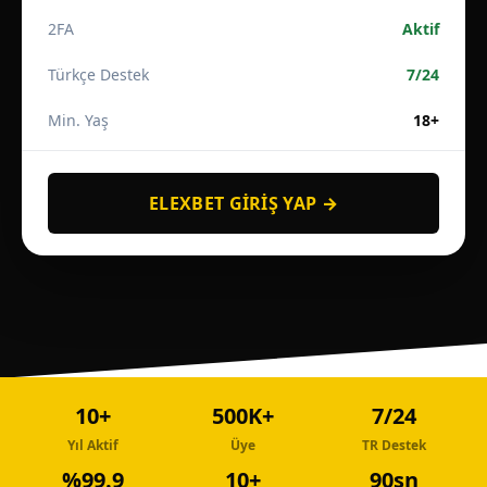
2FA
Aktif
Türkçe Destek
7/24
Min. Yaş
18+
ELEXBET GİRİŞ YAP →
10+
500K+
7/24
Yıl Aktif
Üye
TR Destek
%99.9
10+
90sn