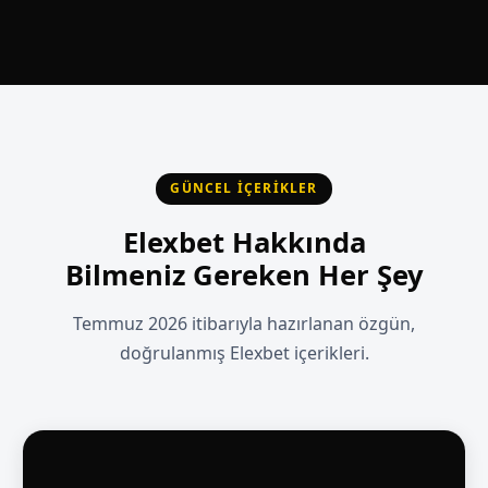
GÜNCEL İÇERIKLER
Elexbet Hakkında
Bilmeniz Gereken Her Şey
Temmuz 2026 itibarıyla hazırlanan özgün,
doğrulanmış Elexbet içerikleri.