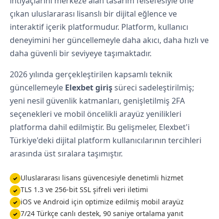
ihtiyaçlarını merkeze alan tasarım felsefesiyle öne
çıkan uluslararası lisanslı bir dijital eğlence ve
interaktif içerik platformudur. Platform, kullanıcı
deneyimini her güncellemeyle daha akıcı, daha hızlı ve
daha güvenli bir seviyeye taşımaktadır.
2026 yılında gerçekleştirilen kapsamlı teknik
güncellemeyle
Elexbet giriş
süreci sadeleştirilmiş;
yeni nesil güvenlik katmanları, genişletilmiş 2FA
seçenekleri ve mobil öncelikli arayüz yenilikleri
platforma dahil edilmiştir. Bu gelişmeler, Elexbet'i
Türkiye'deki dijital platform kullanıcılarının tercihleri
arasında üst sıralara taşımıştır.
Uluslararası lisans güvencesiyle denetimli hizmet
✓
TLS 1.3 ve 256-bit SSL şifreli veri iletimi
✓
iOS ve Android için optimize edilmiş mobil arayüz
✓
7/24 Türkçe canlı destek, 90 saniye ortalama yanıt
✓