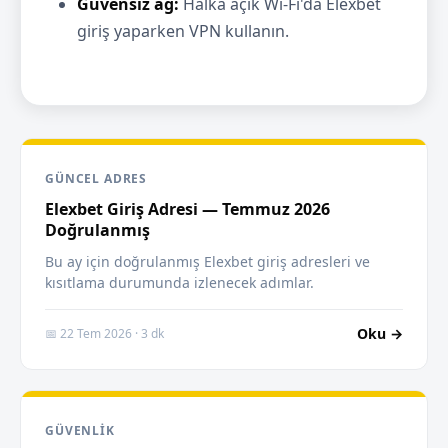
Güvensiz ağ:
Halka açık Wi-Fi'da Elexbet
giriş yaparken VPN kullanın.
GÜNCEL ADRES
Elexbet Giriş Adresi — Temmuz 2026
Doğrulanmış
Bu ay için doğrulanmış Elexbet giriş adresleri ve
kısıtlama durumunda izlenecek adımlar.
Oku →
📅 22 Tem 2026 · 3 dk
GÜVENLIK