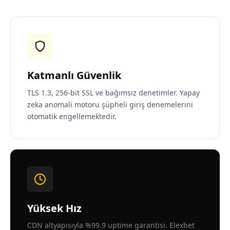
Katmanlı Güvenlik
TLS 1.3, 256-bit SSL ve bağımsız denetimler. Yapay
zeka anomali motoru şüpheli giriş denemelerini
otomatik engellemektedir.
Yüksek Hız
CDN altyapısıyla %99.9 uptime garantisi. Elexbet