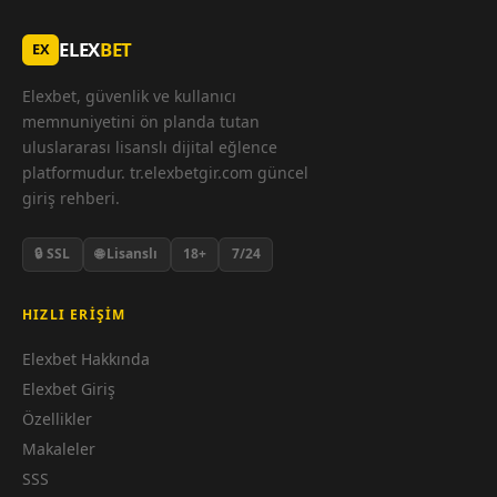
ELEX
BET
EX
Elexbet, güvenlik ve kullanıcı
memnuniyetini ön planda tutan
uluslararası lisanslı dijital eğlence
platformudur. tr.elexbetgir.com güncel
giriş rehberi.
🔒 SSL
🌐 Lisanslı
18+
7/24
HIZLI ERIŞIM
Elexbet Hakkında
Elexbet Giriş
Özellikler
Makaleler
SSS