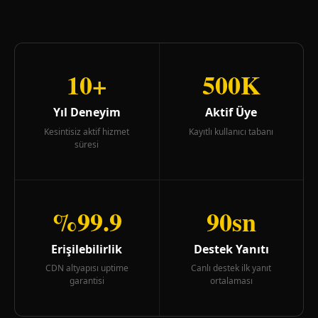
10+
500K
Yıl Deneyim
Aktif Üye
Kesintisiz aktif hizmet
Kayıtlı kullanıcı tabanı
süresi
%99.9
90sn
Erişilebilirlik
Destek Yanıtı
CDN altyapısı uptime
Canlı destek ilk yanıt
garantisi
ortalaması