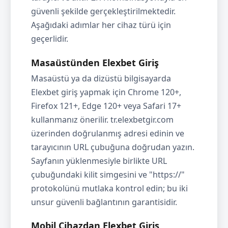
güvenli şekilde gerçekleştirilmektedir.
Aşağıdaki adımlar her cihaz türü için
geçerlidir.
Masaüstünden Elexbet Giriş
Masaüstü ya da dizüstü bilgisayarda
Elexbet giriş yapmak için Chrome 120+,
Firefox 121+, Edge 120+ veya Safari 17+
kullanmanız önerilir. tr.elexbetgir.com
üzerinden doğrulanmış adresi edinin ve
tarayıcının URL çubuğuna doğrudan yazın.
Sayfanın yüklenmesiyle birlikte URL
çubuğundaki kilit simgesini ve "https://"
protokolünü mutlaka kontrol edin; bu iki
unsur güvenli bağlantının garantisidir.
Mobil Cihazdan Elexbet Giriş