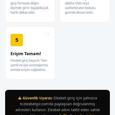
giriş formuna doğru
aktifse SMS veya
biçimde girin; büyük/küçük
authenticator kodunu
harfe dikkat edin.
girerek devam edin.
5
Erişim Tamam!
Elexbet giriş başarılı. Tüm
içerik ve üye avantajlarına
anında erişim sağladınız.
⚠ Güvenlik Uyarısı:
Elexbet giriş için yalnızca
tr.elexbetgir.com'da paylaşılan doğrulanmış
adresleri kullanın. Elexbet adını taklit eden sahte