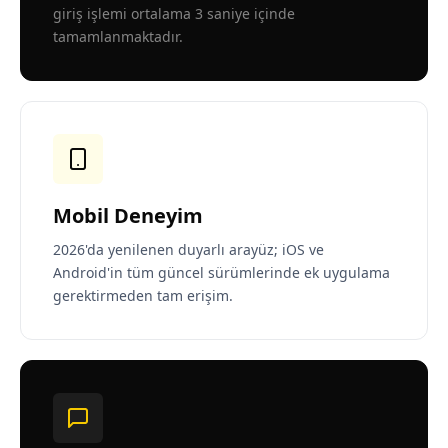
giriş işlemi ortalama 3 saniye içinde
tamamlanmaktadır.
Mobil Deneyim
2026'da yenilenen duyarlı arayüz; iOS ve
Android'in tüm güncel sürümlerinde ek uygulama
gerektirmeden tam erişim.