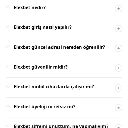
01
Elexbet nedir?
Elexbet, uluslararası lisans kapsamında faaliyet
02
Elexbet giriş nasıl yapılır?
gösteren, Türk kullanıcılara tam Türkçe arayüz ve 7/24
destek sunan dijital eğlence ve interaktif içerik
platformudur. Güvenlik odaklı altyapısı ve kesintisiz
tr.elexbetgir.com üzerinden doğrulanmış güncel
03
Elexbet güncel adresi nereden öğrenilir?
erişim altyapısıyla kullanıcı memnuniyetini öncelikli
Elexbet giriş adresini edinin. Adresi tarayıcınıza
hedef olarak benimseyen Elexbet, yıllar içinde güçlü
doğrudan yazın; URL'de kilit simgesi ve "https://"
bir üye tabanı oluşturmuştur.
olduğunu doğrulayın. Kullanıcı adı ve şifrenizi giriş
Elexbet güncel giriş adresi için tr.elexbetgir.com
04
Elexbet güvenilir midir?
formuna girin, Giriş butonuna tıklayın. 2FA aktifse
sayfasını düzenli olarak takip edin. Adres değişiklikleri
SMS ya da authenticator kodunuzu da girerek işlemi
anlık olarak güncellenmektedir. Arama motorlarından
tamamlayın.
ulaşılan sonuçlar her zaman resmi adres
Evet. Elexbet, uluslararası lisans çerçevesinde faaliyet
05
Elexbet mobil cihazlarda çalışır mı?
olmayabileceğinden, doğrulama için bu sayfayı
göstermekte olup bağımsız güvenlik denetimlerinden
kullanın ve adresi tarayıcınızda yer imi olarak
geçmektedir. 256-bit SSL şifreleme, TLS 1.3 protokolü
kaydedin.
ve yapay zeka destekli anomali tespiti, platformun
Evet. Elexbet'in 2026'da yenilenen duyarlı (responsive)
06
Elexbet üyeliği ücretsiz mi?
güvenlik standartlarını yüksek tutmaktadır.
arayüzü iOS ve Android'in tüm güncel sürümlerinde
sorunsuz çalışmaktadır. Ek uygulama indirmeye gerek
kalmadan mobil tarayıcıdan Elexbet giriş yapabilir,
Evet, Elexbet üyeliği tamamen ücretsizdir. Güncel
07
Elexbet şifremi unuttum, ne yapmalıyım?