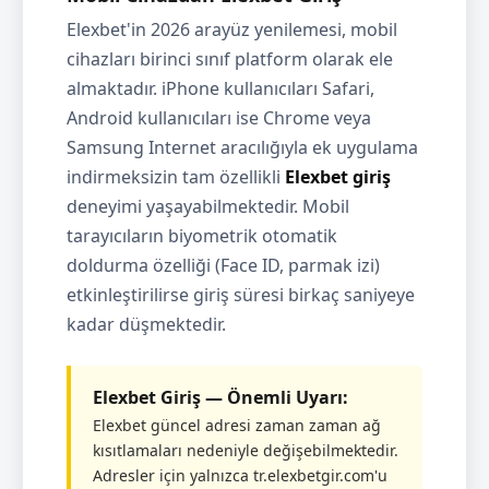
Elexbet'in 2026 arayüz yenilemesi, mobil
cihazları birinci sınıf platform olarak ele
almaktadır. iPhone kullanıcıları Safari,
Android kullanıcıları ise Chrome veya
Samsung Internet aracılığıyla ek uygulama
indirmeksizin tam özellikli
Elexbet giriş
deneyimi yaşayabilmektedir. Mobil
tarayıcıların biyometrik otomatik
doldurma özelliği (Face ID, parmak izi)
etkinleştirilirse giriş süresi birkaç saniyeye
kadar düşmektedir.
Elexbet Giriş — Önemli Uyarı:
Elexbet güncel adresi zaman zaman ağ
kısıtlamaları nedeniyle değişebilmektedir.
Adresler için yalnızca tr.elexbetgir.com'u