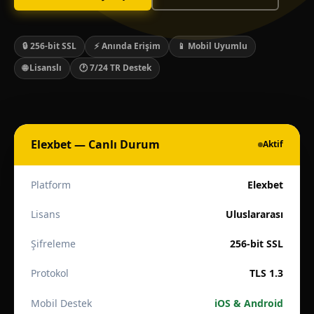
🔒 256-bit SSL
⚡ Anında Erişim
📱 Mobil Uyumlu
🌐 Lisanslı
🕐 7/24 TR Destek
Elexbet — Canlı Durum
Aktif
Platform
Elexbet
Lisans
Uluslararası
Şifreleme
256-bit SSL
Protokol
TLS 1.3
Mobil Destek
iOS & Android