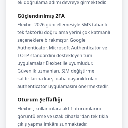
ek doğrulama adımı devreye girmektedir.
Güçlendirilmiş 2FA
Elexbet 2026 güncellemesiyle SMS tabanlı
tek faktörlü doğrulama yerini çok katmanlı
seçeneklere bırakmıştır. Google
Authenticator, Microsoft Authenticator ve
TOTP standardını destekleyen tüm
uygulamalar Elexbet ile uyumludur.
Güvenlik uzmanları, SIM değiştirme
saldırılarına karşı daha dayanıklı olan
authenticator uygulamasını önermektedir.
Oturum Şeffaflığı
Elexbet, kullanıcılara aktif oturumlarını
görüntüleme ve uzak cihazlardan tek tıkla
çıkış yapma imkânı sunmaktadır.