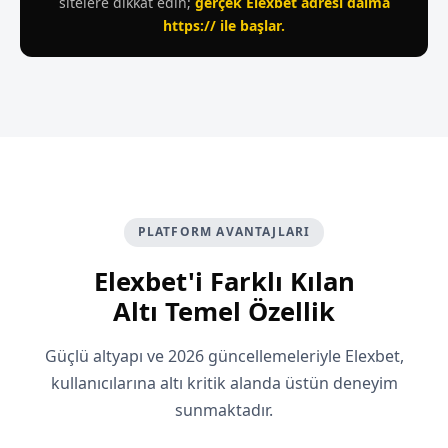
sitelere dikkat edin;
gerçek Elexbet adresi daima
https:// ile başlar.
PLATFORM AVANTAJLARI
Elexbet'i Farklı Kılan
Altı Temel Özellik
Güçlü altyapı ve 2026 güncellemeleriyle Elexbet,
kullanıcılarına altı kritik alanda üstün deneyim
sunmaktadır.