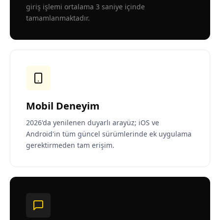
giriş işlemi ortalama 3 saniye içinde
tamamlanmaktadır.
Mobil Deneyim
2026'da yenilenen duyarlı arayüz; iOS ve
Android'in tüm güncel sürümlerinde ek uygulama
gerektirmeden tam erişim.