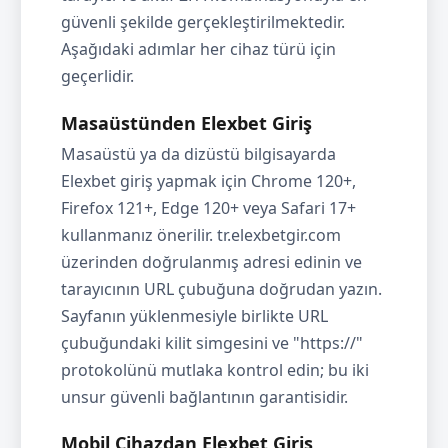
güvenli şekilde gerçekleştirilmektedir.
Aşağıdaki adımlar her cihaz türü için
geçerlidir.
Masaüstünden Elexbet Giriş
Masaüstü ya da dizüstü bilgisayarda
Elexbet giriş yapmak için Chrome 120+,
Firefox 121+, Edge 120+ veya Safari 17+
kullanmanız önerilir. tr.elexbetgir.com
üzerinden doğrulanmış adresi edinin ve
tarayıcının URL çubuğuna doğrudan yazın.
Sayfanın yüklenmesiyle birlikte URL
çubuğundaki kilit simgesini ve "https://"
protokolünü mutlaka kontrol edin; bu iki
unsur güvenli bağlantının garantisidir.
Mobil Cihazdan Elexbet Giriş