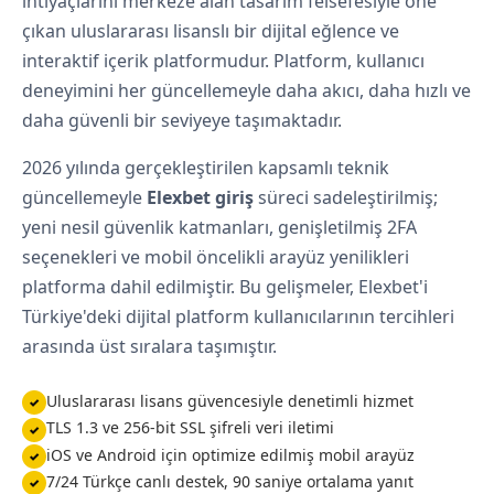
ihtiyaçlarını merkeze alan tasarım felsefesiyle öne
çıkan uluslararası lisanslı bir dijital eğlence ve
interaktif içerik platformudur. Platform, kullanıcı
deneyimini her güncellemeyle daha akıcı, daha hızlı ve
daha güvenli bir seviyeye taşımaktadır.
2026 yılında gerçekleştirilen kapsamlı teknik
güncellemeyle
Elexbet giriş
süreci sadeleştirilmiş;
yeni nesil güvenlik katmanları, genişletilmiş 2FA
seçenekleri ve mobil öncelikli arayüz yenilikleri
platforma dahil edilmiştir. Bu gelişmeler, Elexbet'i
Türkiye'deki dijital platform kullanıcılarının tercihleri
arasında üst sıralara taşımıştır.
Uluslararası lisans güvencesiyle denetimli hizmet
✓
TLS 1.3 ve 256-bit SSL şifreli veri iletimi
✓
iOS ve Android için optimize edilmiş mobil arayüz
✓
7/24 Türkçe canlı destek, 90 saniye ortalama yanıt
✓