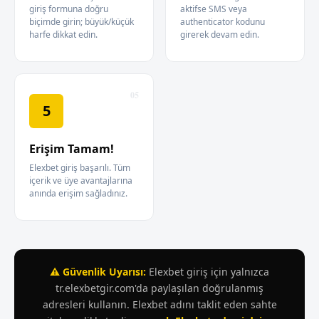
giriş formuna doğru
aktifse SMS veya
biçimde girin; büyük/küçük
authenticator kodunu
harfe dikkat edin.
girerek devam edin.
5
Erişim Tamam!
Elexbet giriş başarılı. Tüm
içerik ve üye avantajlarına
anında erişim sağladınız.
⚠ Güvenlik Uyarısı:
Elexbet giriş için yalnızca
tr.elexbetgir.com'da paylaşılan doğrulanmış
adresleri kullanın. Elexbet adını taklit eden sahte