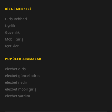
BILGI MERKEZI
Giriş Rehberi
Üyelik
Güvenlik
Mobil Giriş
İçerikler
POPÜLER ARAMALAR
elexbet giriş
elexbet güncel adres
elexbet nedir
elexbet mobil giriş
elexbet yardım