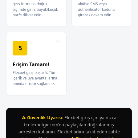
giriş formuna doğru
aktifse SMS veya
biçimde girin; büyük/küçük
authenticator kodunu
harfe dikkat edin.
girerek devam edin.
5
Erişim Tamam!
Elexbet giriş başarılı. Tüm
içerik ve üye avantajlarına
anında erişim sağladınız.
⚠ Güvenlik Uyarısı:
Elexbet giriş için yalnızca
tr.elexbetgir.com'da paylaşılan doğrulanmış
adresleri kullanın. Elexbet adını taklit eden sahte