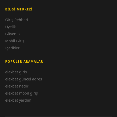
BILGI MERKEZI
Giriş Rehberi
Üyelik
Güvenlik
Mobil Giriş
İçerikler
POPÜLER ARAMALAR
elexbet giriş
elexbet güncel adres
elexbet nedir
elexbet mobil giriş
elexbet yardım