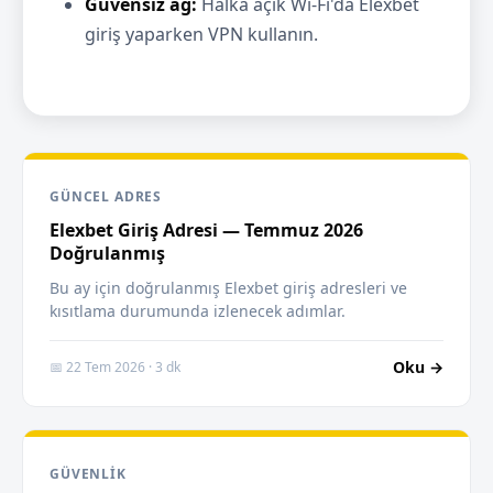
Güvensiz ağ:
Halka açık Wi-Fi'da Elexbet
giriş yaparken VPN kullanın.
GÜNCEL ADRES
Elexbet Giriş Adresi — Temmuz 2026
Doğrulanmış
Bu ay için doğrulanmış Elexbet giriş adresleri ve
kısıtlama durumunda izlenecek adımlar.
Oku →
📅 22 Tem 2026 · 3 dk
GÜVENLIK