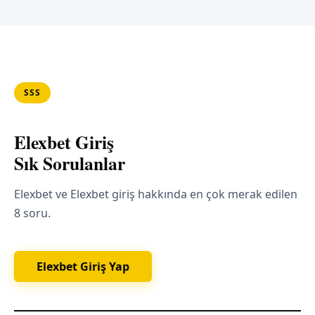
SSS
Elexbet Giriş
Sık Sorulanlar
Elexbet ve Elexbet giriş hakkında en çok merak edilen
8 soru.
Elexbet Giriş Yap