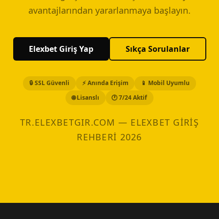
avantajlarından yararlanmaya başlayın.
Elexbet Giriş Yap
Sıkça Sorulanlar
🔒 SSL Güvenli
⚡ Anında Erişim
📱 Mobil Uyumlu
🌐 Lisanslı
🕐 7/24 Aktif
TR.ELEXBETGIR.COM — ELEXBET GİRİŞ
REHBERİ 2026