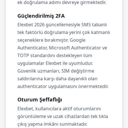
ek doğrulama adımı devreye girmektedir.
Güçlendirilmiş 2FA
Elexbet 2026 güncellemesiyle SMS tabanlı
tek faktörlü doğrulama yerini çok katmanlı
seçeneklere bırakmıştır. Google
Authenticator, Microsoft Authenticator ve
TOTP standardını destekleyen tüm
uygulamalar Elexbet ile uyumludur.
Güvenlik uzmanları, SIM değiştirme
saldırılarına karşı daha dayanıklı olan
authenticator uygulamasını önermektedir.
Oturum Şeffaflığı
Elexbet, kullanıcılara aktif oturumlarını
görüntüleme ve uzak cihazlardan tek tıkla
çıkış yapma imkânı sunmaktadır.