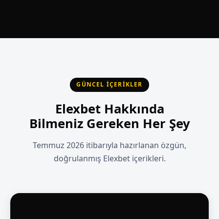
GÜNCEL İÇERIKLER
Elexbet Hakkında
Bilmeniz Gereken Her Şey
Temmuz 2026 itibarıyla hazırlanan özgün,
doğrulanmış Elexbet içerikleri.