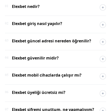
01
Elexbet nedir?
Elexbet, uluslararası lisans kapsamında faaliyet
02
Elexbet giriş nasıl yapılır?
gösteren, Türk kullanıcılara tam Türkçe arayüz ve 7/24
destek sunan dijital eğlence ve interaktif içerik
platformudur. Güvenlik odaklı altyapısı ve kesintisiz
tr.elexbetgir.com üzerinden doğrulanmış güncel
03
Elexbet güncel adresi nereden öğrenilir?
erişim altyapısıyla kullanıcı memnuniyetini öncelikli
Elexbet giriş adresini edinin. Adresi tarayıcınıza
hedef olarak benimseyen Elexbet, yıllar içinde güçlü
doğrudan yazın; URL'de kilit simgesi ve "https://"
bir üye tabanı oluşturmuştur.
olduğunu doğrulayın. Kullanıcı adı ve şifrenizi giriş
Elexbet güncel giriş adresi için tr.elexbetgir.com
04
Elexbet güvenilir midir?
formuna girin, Giriş butonuna tıklayın. 2FA aktifse
sayfasını düzenli olarak takip edin. Adres değişiklikleri
SMS ya da authenticator kodunuzu da girerek işlemi
anlık olarak güncellenmektedir. Arama motorlarından
tamamlayın.
ulaşılan sonuçlar her zaman resmi adres
Evet. Elexbet, uluslararası lisans çerçevesinde faaliyet
05
Elexbet mobil cihazlarda çalışır mı?
olmayabileceğinden, doğrulama için bu sayfayı
göstermekte olup bağımsız güvenlik denetimlerinden
kullanın ve adresi tarayıcınızda yer imi olarak
geçmektedir. 256-bit SSL şifreleme, TLS 1.3 protokolü
kaydedin.
ve yapay zeka destekli anomali tespiti, platformun
Evet. Elexbet'in 2026'da yenilenen duyarlı (responsive)
06
Elexbet üyeliği ücretsiz mi?
güvenlik standartlarını yüksek tutmaktadır.
arayüzü iOS ve Android'in tüm güncel sürümlerinde
sorunsuz çalışmaktadır. Ek uygulama indirmeye gerek
kalmadan mobil tarayıcıdan Elexbet giriş yapabilir,
Evet, Elexbet üyeliği tamamen ücretsizdir. Güncel
07
Elexbet şifremi unuttum, ne yapmalıyım?