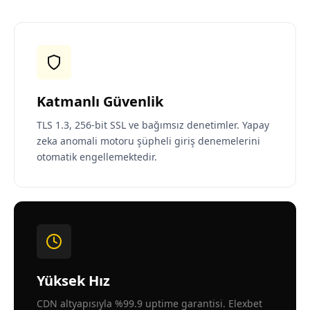
Katmanlı Güvenlik
TLS 1.3, 256-bit SSL ve bağımsız denetimler. Yapay
zeka anomali motoru şüpheli giriş denemelerini
otomatik engellemektedir.
Yüksek Hız
CDN altyapısıyla %99.9 uptime garantisi. Elexbet