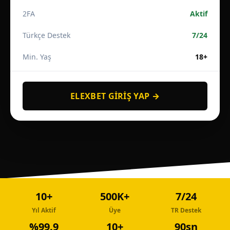
2FA
Aktif
Türkçe Destek
7/24
Min. Yaş
18+
ELEXBET GİRİŞ YAP →
10+
500K+
7/24
Yıl Aktif
Üye
TR Destek
%99.9
10+
90sn