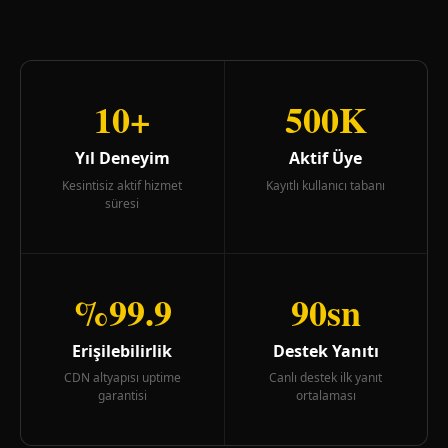
10+
500K
Yıl Deneyim
Aktif Üye
Kesintisiz aktif hizmet
Kayıtlı kullanıcı tabanı
süresi
%99.9
90sn
Erişilebilirlik
Destek Yanıtı
CDN altyapısı uptime
Canlı destek ilk yanıt
garantisi
ortalaması