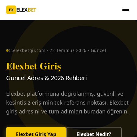
ELEX
BET
EX
tr.elexbetgir.com · 22 Temmuz 2026 · Güncel
Elexbet Giriş
Güncel Adres & 2026 Rehberi
Elexbet platformuna doğrulanmış, güvenli ve
kesintisiz erişimin tek referans noktası. Elexbet
giriş adresini ve tüm adımları buradan öğrenin.
Elexbet Giriş Yap
Elexbet Nedir?