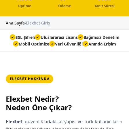
Uptime
Ödeme
Yanıt Süresi
Ana Sayfa
›
Elexbet Giriş
SSL Şifreli
Uluslararası Lisans
Bağımsız Denetim
✓
✓
✓
Mobil Optimize
Veri Güvenliği
Anında Erişim
✓
✓
✓
ELEXBET HAKKINDA
Elexbet Nedir?
Neden Öne Çıkar?
Elexbet
, güvenlik odaklı altyapısı ve Türk kullanıcıların