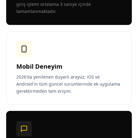
giriş işlemi ortalama 3 saniye içinde
tamamlanmaktadır.
Mobil Deneyim
2026'da yenilenen duyarlı arayüz; iOS ve
Android'in tüm güncel sürümlerinde ek uygulama
gerektirmeden tam erişim.