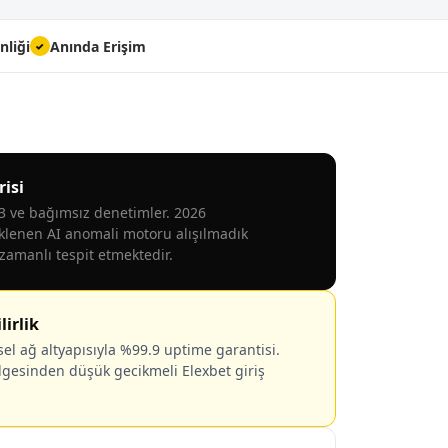
nliği
Anında Erişim
✓
isi
.3 ve bağımsız denetimler. 2026
klenen AI anomali motoru alışılmadık
 zamanlı tespit etmektedir.
lirlik
el ağ altyapısıyla %99.9 uptime garantisi.
lgesinden düşük gecikmeli Elexbet giriş