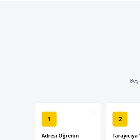
Beş 
1
2
Adresi Öğrenin
Tarayıcıya