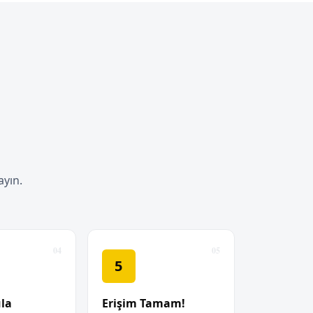
ayın.
5
la
Erişim Tamam!