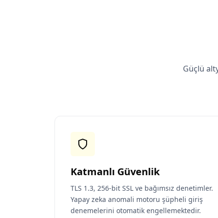
Güçlü alty
Katmanlı Güvenlik
TLS 1.3, 256-bit SSL ve bağımsız denetimler.
Yapay zeka anomali motoru şüpheli giriş
denemelerini otomatik engellemektedir.