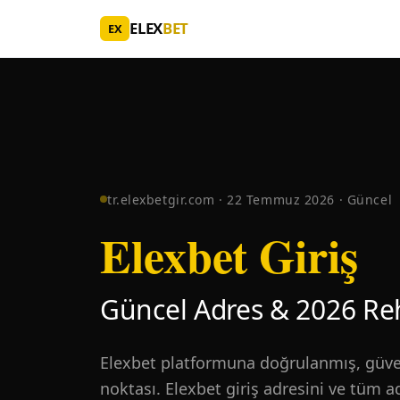
ELEX
BET
EX
tr.elexbetgir.com · 22 Temmuz 2026 · Güncel
Elexbet Giriş
Güncel Adres & 2026 Re
Elexbet platformuna doğrulanmış, güvenl
noktası. Elexbet giriş adresini ve tüm 