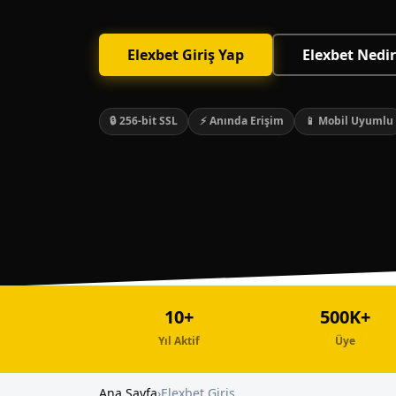
Elexbet Giriş Yap
Elexbet Nedir
🔒 256-bit SSL
⚡ Anında Erişim
📱 Mobil Uyumlu
10+
500K+
Yıl Aktif
Üye
Ana Sayfa
›
Elexbet Giriş