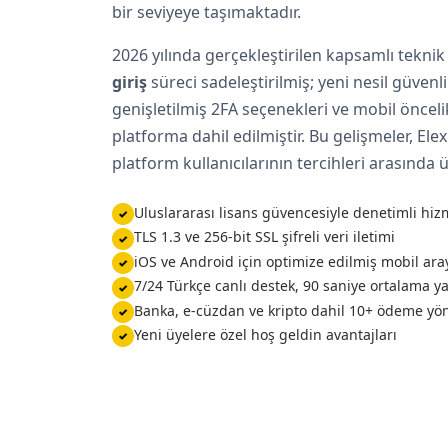
bir seviyeye taşımaktadır.
2026 yılında gerçekleştirilen kapsamlı tekni
giriş
süreci sadeleştirilmiş; yeni nesil güvenl
genişletilmiş 2FA seçenekleri ve mobil öncelik
platforma dahil edilmiştir. Bu gelişmeler, Elexb
platform kullanıcılarının tercihleri arasında üs
Uluslararası lisans güvencesiyle denetimli hiz
✓
TLS 1.3 ve 256-bit SSL şifreli veri iletimi
✓
iOS ve Android için optimize edilmiş mobil ara
✓
7/24 Türkçe canlı destek, 90 saniye ortalama ya
✓
Banka, e-cüzdan ve kripto dahil 10+ ödeme yö
✓
Yeni üyelere özel hoş geldin avantajları
✓