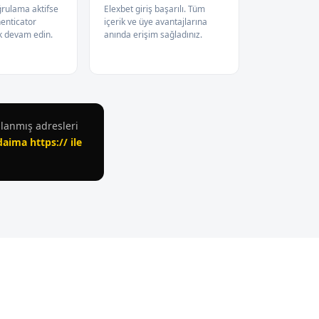
oğrulama aktifse
Elexbet giriş başarılı. Tüm
enticator
içerik ve üye avantajlarına
k devam edin.
anında erişim sağladınız.
ulanmış adresleri
aima https:// ile