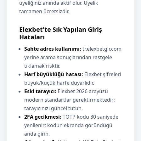
üyeliğiniz anında aktif olur. Üyelik
tamamen ücretsizdir.
Elexbet'te Sık Yapılan Giriş
Hataları
Sahte adres kullanımı:
tr.elexbetgir.com
yerine arama sonuçlarından rastgele
tıklamak risktir.
Harf büyüklüğü hatası:
Elexbet şifreleri
büyük/küçük harfe duyarlıdır.
Eski tarayıcı:
Elexbet 2026 arayüzü
modern standartlar gerektirmektedir;
tarayıcınızı güncel tutun.
2FA gecikmesi:
TOTP kodu 30 saniyede
yenilenir; kodun ekranda göründüğü
anda girin.