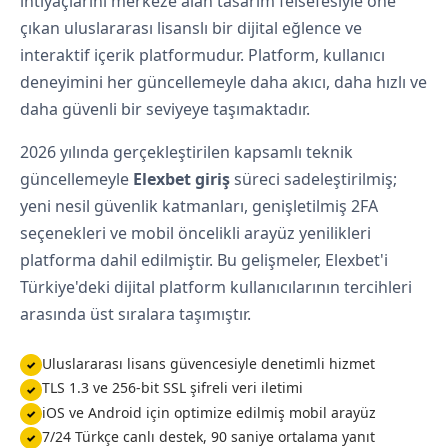
ihtiyaçlarını merkeze alan tasarım felsefesiyle öne
çıkan uluslararası lisanslı bir dijital eğlence ve
interaktif içerik platformudur. Platform, kullanıcı
deneyimini her güncellemeyle daha akıcı, daha hızlı ve
daha güvenli bir seviyeye taşımaktadır.
2026 yılında gerçekleştirilen kapsamlı teknik
güncellemeyle
Elexbet giriş
süreci sadeleştirilmiş;
yeni nesil güvenlik katmanları, genişletilmiş 2FA
seçenekleri ve mobil öncelikli arayüz yenilikleri
platforma dahil edilmiştir. Bu gelişmeler, Elexbet'i
Türkiye'deki dijital platform kullanıcılarının tercihleri
arasında üst sıralara taşımıştır.
Uluslararası lisans güvencesiyle denetimli hizmet
✓
TLS 1.3 ve 256-bit SSL şifreli veri iletimi
✓
iOS ve Android için optimize edilmiş mobil arayüz
✓
7/24 Türkçe canlı destek, 90 saniye ortalama yanıt
✓