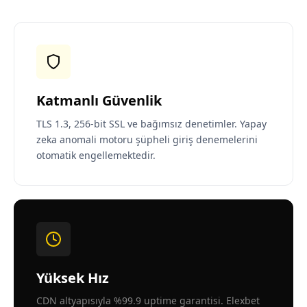
Katmanlı Güvenlik
TLS 1.3, 256-bit SSL ve bağımsız denetimler. Yapay
zeka anomali motoru şüpheli giriş denemelerini
otomatik engellemektedir.
Yüksek Hız
CDN altyapısıyla %99.9 uptime garantisi. Elexbet