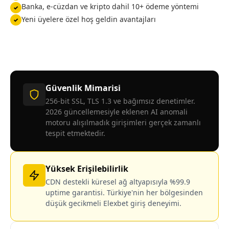
Banka, e-cüzdan ve kripto dahil 10+ ödeme yöntemi
✓
Yeni üyelere özel hoş geldin avantajları
✓
Güvenlik Mimarisi
256-bit SSL, TLS 1.3 ve bağımsız denetimler.
2026 güncellemesiyle eklenen AI anomali
motoru alışılmadık girişimleri gerçek zamanlı
tespit etmektedir.
Yüksek Erişilebilirlik
CDN destekli küresel ağ altyapısıyla %99.9
uptime garantisi. Türkiye'nin her bölgesinden
düşük gecikmeli Elexbet giriş deneyimi.