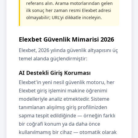
referans alın. Arama motorlarından gelen
ilk sonuç her zaman resmi Elexbet adresi
olmayabilir; URL'yi dikkatle inceleyin.
Elexbet Güvenlik Mimarisi 2026
Elexbet, 2026 yılında güvenlik altyapısını üç
temel alanda güçlendirmiştir:
AI Destekli Giriş Koruması
Elexbet'in yeni nesil güvenlik motoru, her
Elexbet giriş işlemini makine öğrenimi
modelleriyle analiz etmektedir. Sisteme
tanımlanan alışılmış giriş profilinizden
sapma tespit edildiğinde — örneğin farklı
bir coğrafi konum ya da daha önce
kullanılmamış bir cihaz — otomatik olarak