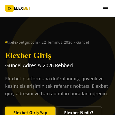
ELEX
BET
EX
tr.elexbetgir.com · 22 Temmuz 2026 · Güncel
Elexbet Giriş
Güncel Adres & 2026 Rehberi
Elexbet platformuna doğrulanmış, güvenli ve
kesintisiz erişimin tek referans noktası. Elexbet
giriş adresini ve tüm adımları buradan öğrenin.
Elexbet Giriş Yap
Elexbet Nedir?