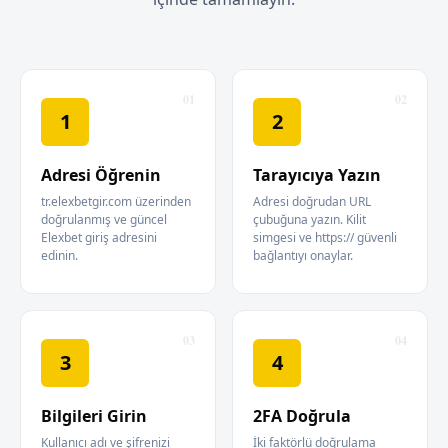
1
2
Adresi Öğrenin
Tarayıcıya Yazın
tr.elexbetgir.com üzerinden
Adresi doğrudan URL
doğrulanmış ve güncel
çubuğuna yazın. Kilit
Elexbet giriş adresini
simgesi ve https:// güvenli
edinin.
bağlantıyı onaylar.
3
4
Bilgileri Girin
2FA Doğrula
Kullanıcı adı ve şifrenizi
İki faktörlü doğrulama