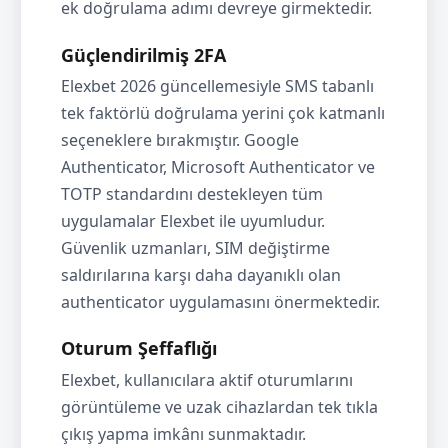
ek doğrulama adımı devreye girmektedir.
Güçlendirilmiş 2FA
Elexbet 2026 güncellemesiyle SMS tabanlı
tek faktörlü doğrulama yerini çok katmanlı
seçeneklere bırakmıştır. Google
Authenticator, Microsoft Authenticator ve
TOTP standardını destekleyen tüm
uygulamalar Elexbet ile uyumludur.
Güvenlik uzmanları, SIM değiştirme
saldırılarına karşı daha dayanıklı olan
authenticator uygulamasını önermektedir.
Oturum Şeffaflığı
Elexbet, kullanıcılara aktif oturumlarını
görüntüleme ve uzak cihazlardan tek tıkla
çıkış yapma imkânı sunmaktadır.