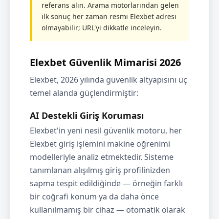
referans alın. Arama motorlarından gelen
ilk sonuç her zaman resmi Elexbet adresi
olmayabilir; URL'yi dikkatle inceleyin.
Elexbet Güvenlik Mimarisi 2026
Elexbet, 2026 yılında güvenlik altyapısını üç
temel alanda güçlendirmiştir:
AI Destekli Giriş Koruması
Elexbet'in yeni nesil güvenlik motoru, her
Elexbet giriş işlemini makine öğrenimi
modelleriyle analiz etmektedir. Sisteme
tanımlanan alışılmış giriş profilinizden
sapma tespit edildiğinde — örneğin farklı
bir coğrafi konum ya da daha önce
kullanılmamış bir cihaz — otomatik olarak