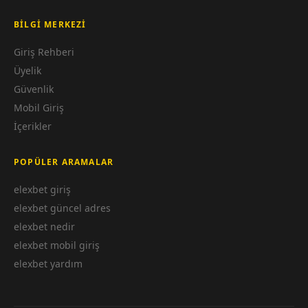
BILGI MERKEZI
Giriş Rehberi
Üyelik
Güvenlik
Mobil Giriş
İçerikler
POPÜLER ARAMALAR
elexbet giriş
elexbet güncel adres
elexbet nedir
elexbet mobil giriş
elexbet yardım