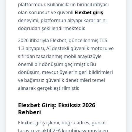
platformdur. Kullanıcıların birincil ihtiyacı
olan sorunsuz ve güvenli
Elexbet giriş
deneyimi, platformun altyapı kararlarını
doğrudan şekillendirmektedir.
2026 itibarıyla Elexbet, güncellenmiş TLS
1.3 altyapısı, AI destekli güvenlik motoru ve
sıfırdan tasarlanmış mobil arayüzüyle
önemli bir dönüşüm geçirmiştir. Bu
dönüşüm, mevcut üyelerin geri bildirimleri
ve bağımsız güvenlik denetimleri temel
alınarak gerçekleştirilmiştir.
Elexbet Giriş: Eksiksiz 2026
Rehberi
Elexbet giriş işlemi; doğru adres, güncel
tarayıcı ve aktif 2FA kombinasyonuyla en