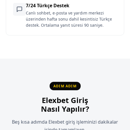
7/24 Türkçe Destek
Canlı sohbet, e-posta ve yardım merkezi
üzerinden hafta sonu dahil kesintisiz Türkçe
destek. Ortalama yanıt süresi 90 saniye.
ADIM ADIM
Elexbet Giriş
Nasıl Yapılır?
Beş kısa adımda Elexbet giriş işleminizi dakikalar
içinde tamamlayın.