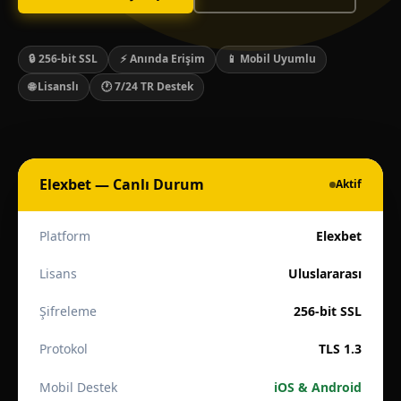
🔒 256-bit SSL
⚡ Anında Erişim
📱 Mobil Uyumlu
🌐 Lisanslı
🕐 7/24 TR Destek
Elexbet — Canlı Durum
Aktif
Platform
Elexbet
Lisans
Uluslararası
Şifreleme
256-bit SSL
Protokol
TLS 1.3
Mobil Destek
iOS & Android