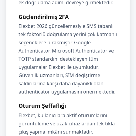
ek doğrulama adımı devreye girmektedir.
Güçlendirilmiş 2FA
Elexbet 2026 güncellemesiyle SMS tabanlı
tek faktörlü doğrulama yerini çok katmanlı
seçeneklere bırakmıştır. Google
Authenticator, Microsoft Authenticator ve
TOTP standardını destekleyen tüm
uygulamalar Elexbet ile uyumludur.
Güvenlik uzmanları, SIM değiştirme
saldırılarına karşı daha dayanıklı olan
authenticator uygulamasını önermektedir.
Oturum Şeffaflığı
Elexbet, kullanıcılara aktif oturumlarını
görüntüleme ve uzak cihazlardan tek tıkla
çıkış yapma imkânı sunmaktadır.