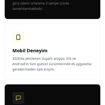
giriş işlemi ortalama 3 saniye içinde
tamamlanmaktadır.
Mobil Deneyim
2026'da yenilenen duyarlı arayüz; iOS ve
Android'in tüm güncel sürümlerinde ek uygulama
gerektirmeden tam erişim.