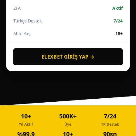
2FA
Aktif
Türkçe Destek
7/24
Min. Yaş
18+
ELEXBET GİRİŞ YAP →
10+
500K+
7/24
Yıl Aktif
Üye
TR Destek
%99.9
10+
90sn