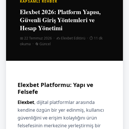
KAPSAMLI REHBER
Elexbet 2026: Platform Yapısı,
Güvenli Giriş Yöntemleri ve
Hesap Yönetimi
📅 22 Temmuz 2026 · ✍ Elexbet Editörü · ⏱ 11 dk
okuma · 🔄 Güncel
Elexbet Platformu: Yapı ve
Felsefe
Elexbet
, dijital platformlar arasında
kendine özgün bir yer edinmiş, kullanıcı
güvenliğini ve erişim kolaylığını ürün
felsefesinin merkezine yerleştirmiş bir