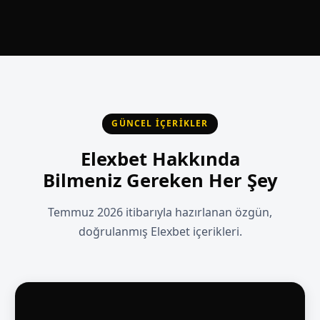
GÜNCEL İÇERIKLER
Elexbet Hakkında
Bilmeniz Gereken Her Şey
Temmuz 2026 itibarıyla hazırlanan özgün,
doğrulanmış Elexbet içerikleri.