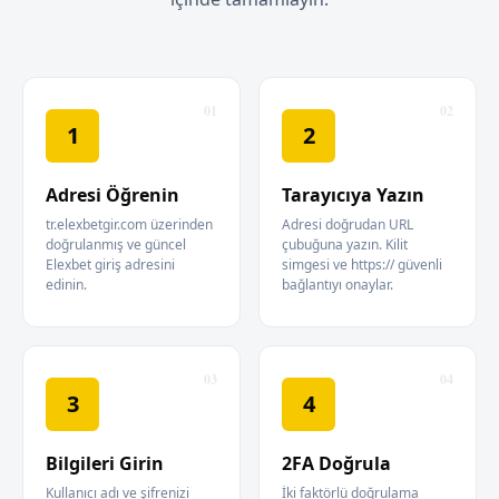
1
2
Adresi Öğrenin
Tarayıcıya Yazın
tr.elexbetgir.com üzerinden
Adresi doğrudan URL
doğrulanmış ve güncel
çubuğuna yazın. Kilit
Elexbet giriş adresini
simgesi ve https:// güvenli
edinin.
bağlantıyı onaylar.
3
4
Bilgileri Girin
2FA Doğrula
Kullanıcı adı ve şifrenizi
İki faktörlü doğrulama