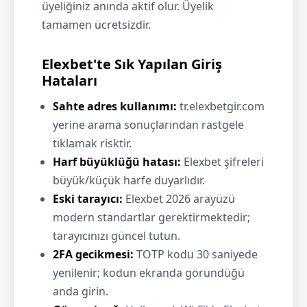
üyeliğiniz anında aktif olur. Üyelik
tamamen ücretsizdir.
Elexbet'te Sık Yapılan Giriş
Hataları
Sahte adres kullanımı:
tr.elexbetgir.com
yerine arama sonuçlarından rastgele
tıklamak risktir.
Harf büyüklüğü hatası:
Elexbet şifreleri
büyük/küçük harfe duyarlıdır.
Eski tarayıcı:
Elexbet 2026 arayüzü
modern standartlar gerektirmektedir;
tarayıcınızı güncel tutun.
2FA gecikmesi:
TOTP kodu 30 saniyede
yenilenir; kodun ekranda göründüğü
anda girin.