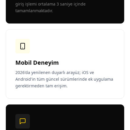
giriş işlemi ortalama 3 saniye içinde
tamamlanmaktadır.
Mobil Deneyim
2026'da yenilenen duyarlı arayüz; iOS ve
Android'in tüm güncel sürümlerinde ek uygulama
gerektirmeden tam erişim.