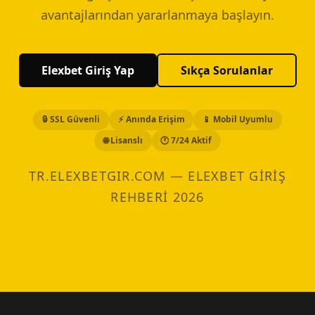
avantajlarından yararlanmaya başlayın.
Elexbet Giriş Yap
Sıkça Sorulanlar
🔒 SSL Güvenli
⚡ Anında Erişim
📱 Mobil Uyumlu
🌐 Lisanslı
🕐 7/24 Aktif
TR.ELEXBETGIR.COM — ELEXBET GİRİŞ
REHBERİ 2026