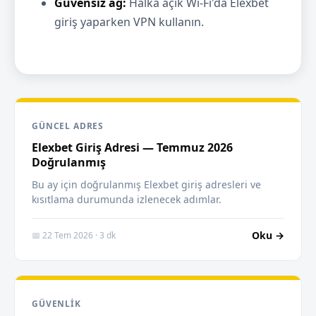
Güvensiz ağ:
Halka açık Wi-Fi'da Elexbet
giriş yaparken VPN kullanın.
GÜNCEL ADRES
Elexbet Giriş Adresi — Temmuz 2026
Doğrulanmış
Bu ay için doğrulanmış Elexbet giriş adresleri ve
kısıtlama durumunda izlenecek adımlar.
Oku →
📅 22 Tem 2026 · 3 dk
GÜVENLIK