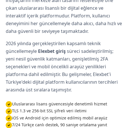
ihtiyaçlarını merkeze alan tasarım felsefesiyle öne
çıkan uluslararası lisanslı bir dijital eğlence ve
interaktif içerik platformudur. Platform, kullanıcı
deneyimini her güncellemeyle daha akıcı, daha hızlı ve
daha güvenli bir seviyeye taşımaktadır.
2026 yılında gerçekleştirilen kapsamlı teknik
güncellemeyle
Elexbet giriş
süreci sadeleştirilmiş;
yeni nesil güvenlik katmanları, genişletilmiş 2FA
seçenekleri ve mobil öncelikli arayüz yenilikleri
platforma dahil edilmiştir. Bu gelişmeler, Elexbet'i
Türkiye'deki dijital platform kullanıcılarının tercihleri
arasında üst sıralara taşımıştır.
Uluslararası lisans güvencesiyle denetimli hizmet
✓
TLS 1.3 ve 256-bit SSL şifreli veri iletimi
✓
iOS ve Android için optimize edilmiş mobil arayüz
✓
7/24 Türkçe canlı destek, 90 saniye ortalama yanıt
✓