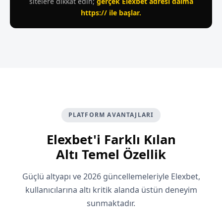
sitelere dikkat edin;
gerçek Elexbet adresi daima
https:// ile başlar.
PLATFORM AVANTAJLARI
Elexbet'i Farklı Kılan
Altı Temel Özellik
Güçlü altyapı ve 2026 güncellemeleriyle Elexbet,
kullanıcılarına altı kritik alanda üstün deneyim
sunmaktadır.