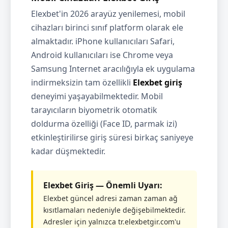
Elexbet'in 2026 arayüz yenilemesi, mobil
cihazları birinci sınıf platform olarak ele
almaktadır. iPhone kullanıcıları Safari,
Android kullanıcıları ise Chrome veya
Samsung Internet aracılığıyla ek uygulama
indirmeksizin tam özellikli
Elexbet giriş
deneyimi yaşayabilmektedir. Mobil
tarayıcıların biyometrik otomatik
doldurma özelliği (Face ID, parmak izi)
etkinleştirilirse giriş süresi birkaç saniyeye
kadar düşmektedir.
Elexbet Giriş — Önemli Uyarı:
Elexbet güncel adresi zaman zaman ağ
kısıtlamaları nedeniyle değişebilmektedir.
Adresler için yalnızca tr.elexbetgir.com'u