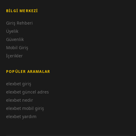
BILGI MERKEZI
Giriş Rehberi
Üyelik
Güvenlik
Mobil Giriş
İçerikler
POPÜLER ARAMALAR
elexbet giriş
elexbet güncel adres
elexbet nedir
elexbet mobil giriş
elexbet yardım