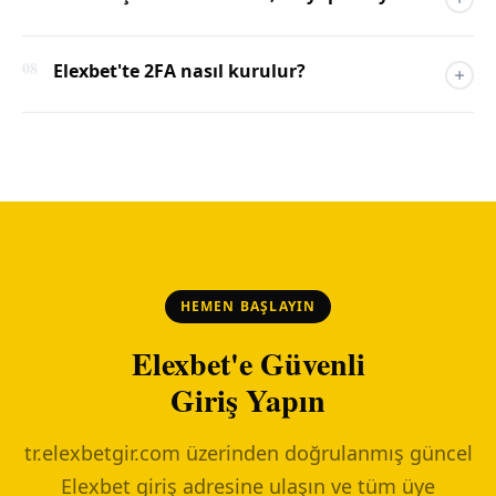
tüm özelliklere erişebilirsiniz.
adres üzerinden Kayıt Ol butonuna tıklayın, formu
doldurun ve e-posta veya SMS doğrulamasını
tamamlayın. Hesabınız hemen aktif olur ve hoş geldin
Elexbet giriş ekranındaki "Şifremi Unuttum"
08
Elexbet'te 2FA nasıl kurulur?
avantajlarına anında kavuşursunuz.
bağlantısına tıklayın. Üyelik e-posta adresinize
sıfırlama bağlantısı gönderilecektir. Bağlantı 15 dakika
geçerlidir. E-posta gelmezse spam klasörünüzü
Elexbet hesabınıza giriş yapın, sağ üstteki profil
kontrol edin; sorun devam ederse Elexbet canlı
menüsünden Güvenlik Ayarları'na gidin ve İki Faktörlü
desteğe başvurun.
Doğrulama seçeneğini aktif hale getirin. SMS veya
authenticator uygulama seçeneklerinden birini tercih
edin. SMS'e kıyasla authenticator uygulaması (Google,
Microsoft) SIM swap saldırılarına karşı çok daha
güvenlidir.
HEMEN BAŞLAYIN
Elexbet'e Güvenli
Giriş Yapın
tr.elexbetgir.com üzerinden doğrulanmış güncel
Elexbet giriş adresine ulaşın ve tüm üye