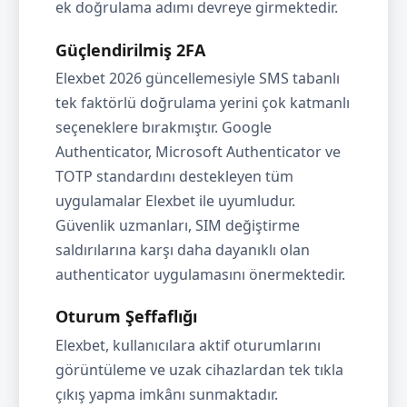
ek doğrulama adımı devreye girmektedir.
Güçlendirilmiş 2FA
Elexbet 2026 güncellemesiyle SMS tabanlı
tek faktörlü doğrulama yerini çok katmanlı
seçeneklere bırakmıştır. Google
Authenticator, Microsoft Authenticator ve
TOTP standardını destekleyen tüm
uygulamalar Elexbet ile uyumludur.
Güvenlik uzmanları, SIM değiştirme
saldırılarına karşı daha dayanıklı olan
authenticator uygulamasını önermektedir.
Oturum Şeffaflığı
Elexbet, kullanıcılara aktif oturumlarını
görüntüleme ve uzak cihazlardan tek tıkla
çıkış yapma imkânı sunmaktadır.