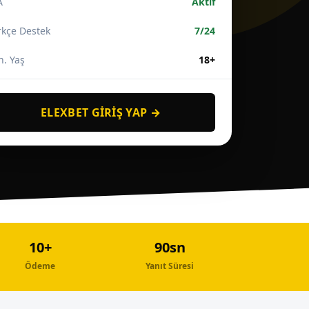
A
Aktif
rkçe Destek
7/24
n. Yaş
18+
ELEXBET GİRİŞ YAP →
10+
90sn
Ödeme
Yanıt Süresi