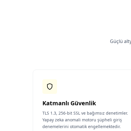
Güçlü alty
Katmanlı Güvenlik
TLS 1.3, 256-bit SSL ve bağımsız denetimler.
Yapay zeka anomali motoru şüpheli giriş
denemelerini otomatik engellemektedir.