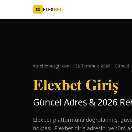
ELEX
BET
EX
tr.elexbetgir.com · 22 Temmuz 2026 · Güncel
Elexbet Giriş
Güncel Adres & 2026 Re
Elexbet platformuna doğrulanmış, güvenl
noktası. Elexbet giriş adresini ve tüm 