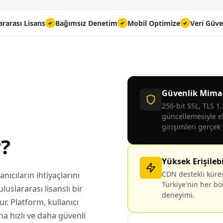
ararası Lisans
Bağımsız Denetim
Mobil Optimize
Veri Güve
✓
✓
✓
Güvenlik Mimar
256-bit SSL, TLS 1
güncellemesiyle e
girişimleri gerçek
?
Yüksek Erişilebi
CDN destekli küres
anıcıların ihtiyaçlarını
Türkiye'nin her bö
uslararası lisanslı bir
deneyimi.
ur. Platform, kullanıcı
a hızlı ve daha güvenli