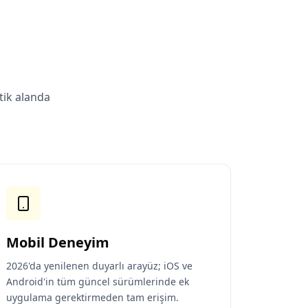
itik alanda
Mobil Deneyim
2026'da yenilenen duyarlı arayüz; iOS ve
Android'in tüm güncel sürümlerinde ek
uygulama gerektirmeden tam erişim.