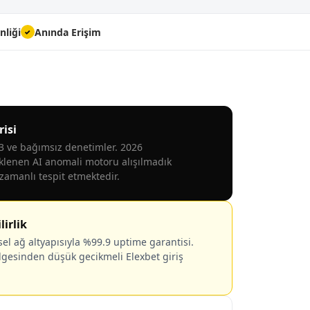
nliği
Anında Erişim
✓
isi
.3 ve bağımsız denetimler. 2026
klenen AI anomali motoru alışılmadık
 zamanlı tespit etmektedir.
lirlik
el ağ altyapısıyla %99.9 uptime garantisi.
lgesinden düşük gecikmeli Elexbet giriş