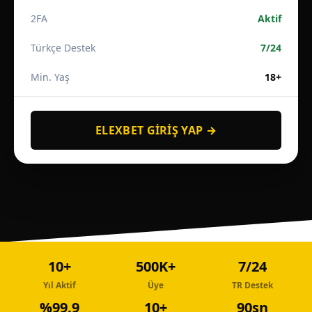
2FA
Aktif
Türkçe Destek
7/24
Min. Yaş
18+
ELEXBET GİRİŞ YAP →
10+
500K+
7/24
Yıl Aktif
Üye
TR Destek
%99.9
10+
90sn