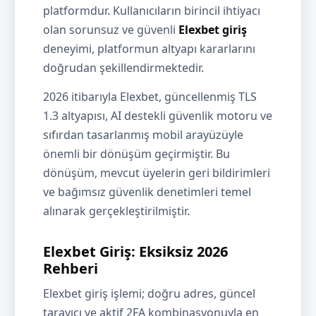
platformdur. Kullanıcıların birincil ihtiyacı
olan sorunsuz ve güvenli
Elexbet giriş
deneyimi, platformun altyapı kararlarını
doğrudan şekillendirmektedir.
2026 itibarıyla Elexbet, güncellenmiş TLS
1.3 altyapısı, AI destekli güvenlik motoru ve
sıfırdan tasarlanmış mobil arayüzüyle
önemli bir dönüşüm geçirmiştir. Bu
dönüşüm, mevcut üyelerin geri bildirimleri
ve bağımsız güvenlik denetimleri temel
alınarak gerçekleştirilmiştir.
Elexbet Giriş: Eksiksiz 2026
Rehberi
Elexbet giriş işlemi; doğru adres, güncel
tarayıcı ve aktif 2FA kombinasyonuyla en