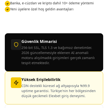
Banka, e-cüzdan ve kripto dahil 10+ ödeme yöntemi
✓
Yeni üyelere özel hoş geldin avantajları
✓
Güvenlik Mimarisi
256-bit SSL, TLS 1.3 ve bağımsız denetimler.
2026 güncellemesiyle eklenen AI anomali
motoru alışılmadık girişimleri gerçek zamanlı
tespit etmektedir.
Yüksek Erişilebilirlik
CDN destekli küresel ağ altyapısıyla %99.9
uptime garantisi. Türkiye'nin her bölgesinden
düşük gecikmeli Elexbet giriş deneyimi.