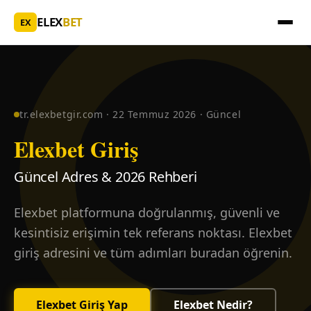
ELEX
BET
EX
tr.elexbetgir.com · 22 Temmuz 2026 · Güncel
Elexbet Giriş
Güncel Adres & 2026 Rehberi
Elexbet platformuna doğrulanmış, güvenli ve
kesintisiz erişimin tek referans noktası. Elexbet
giriş adresini ve tüm adımları buradan öğrenin.
Elexbet Giriş Yap
Elexbet Nedir?