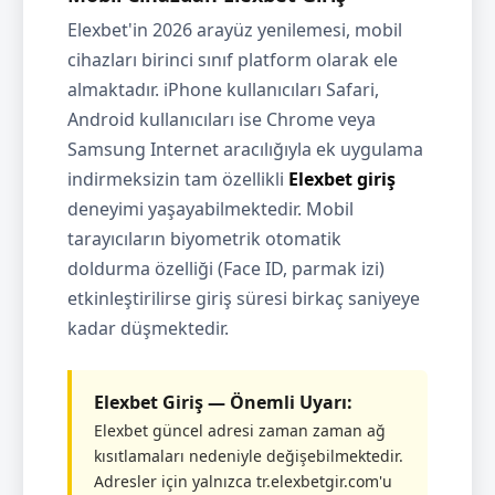
Elexbet'in 2026 arayüz yenilemesi, mobil
cihazları birinci sınıf platform olarak ele
almaktadır. iPhone kullanıcıları Safari,
Android kullanıcıları ise Chrome veya
Samsung Internet aracılığıyla ek uygulama
indirmeksizin tam özellikli
Elexbet giriş
deneyimi yaşayabilmektedir. Mobil
tarayıcıların biyometrik otomatik
doldurma özelliği (Face ID, parmak izi)
etkinleştirilirse giriş süresi birkaç saniyeye
kadar düşmektedir.
Elexbet Giriş — Önemli Uyarı:
Elexbet güncel adresi zaman zaman ağ
kısıtlamaları nedeniyle değişebilmektedir.
Adresler için yalnızca tr.elexbetgir.com'u