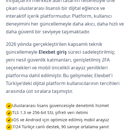
ihtiyaçlarını merkeze alan tasarım felsefesiyle öne
çıkan uluslararası lisanslı bir dijital eğlence ve
interaktif içerik platformudur. Platform, kullanıcı
deneyimini her güncellemeyle daha akıcı, daha hızlı ve
daha güvenli bir seviyeye taşımaktadır.
2026 yılında gerçekleştirilen kapsamlı teknik
güncellemeyle
Elexbet giriş
süreci sadeleştirilmiş;
yeni nesil güvenlik katmanları, genişletilmiş 2FA
seçenekleri ve mobil öncelikli arayüz yenilikleri
platforma dahil edilmiştir. Bu gelişmeler, Elexbet'i
Türkiye'deki dijital platform kullanıcılarının tercihleri
arasında üst sıralara taşımıştır.
Uluslararası lisans güvencesiyle denetimli hizmet
✓
TLS 1.3 ve 256-bit SSL şifreli veri iletimi
✓
iOS ve Android için optimize edilmiş mobil arayüz
✓
7/24 Türkçe canlı destek, 90 saniye ortalama yanıt
✓