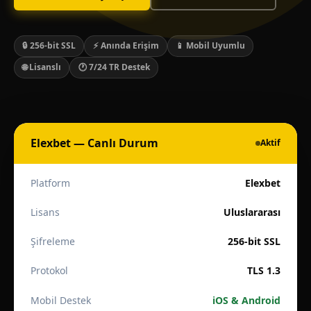
🔒 256-bit SSL
⚡ Anında Erişim
📱 Mobil Uyumlu
🌐 Lisanslı
🕐 7/24 TR Destek
Elexbet — Canlı Durum
Aktif
Platform
Elexbet
Lisans
Uluslararası
Şifreleme
256-bit SSL
Protokol
TLS 1.3
Mobil Destek
iOS & Android