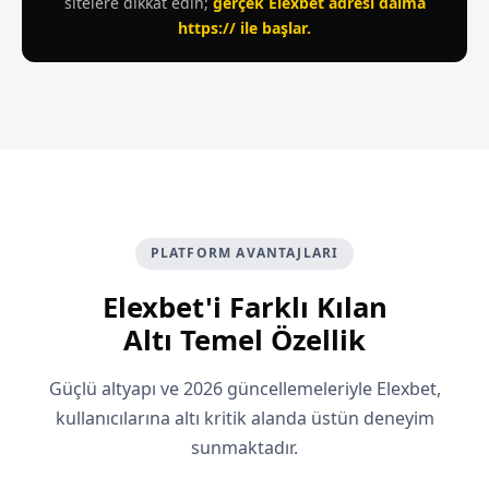
sitelere dikkat edin;
gerçek Elexbet adresi daima
https:// ile başlar.
PLATFORM AVANTAJLARI
Elexbet'i Farklı Kılan
Altı Temel Özellik
Güçlü altyapı ve 2026 güncellemeleriyle Elexbet,
kullanıcılarına altı kritik alanda üstün deneyim
sunmaktadır.