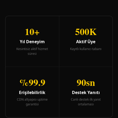
10+
500K
Yıl Deneyim
Aktif Üye
Kesintisiz aktif hizmet
Kayıtlı kullanıcı tabanı
süresi
%99.9
90sn
Erişilebilirlik
Destek Yanıtı
CDN altyapısı uptime
Canlı destek ilk yanıt
garantisi
ortalaması