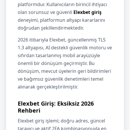
platformdur. Kullanıcıların birincil ihtiyacı
olan sorunsuz ve güvenli
Elexbet giriş
deneyimi, platformun altyapı kararlarını
doğrudan şekillendirmektedir.
2026 itibarıyla Elexbet, güncellenmiş TLS
1.3 altyapısı, AI destekli güvenlik motoru ve
sıfırdan tasarlanmış mobil arayüzüyle
önemli bir dönüşüm geçirmiştir. Bu
dönüşüm, mevcut üyelerin geri bildirimleri
ve bağımsız güvenlik denetimleri temel
alınarak gerçekleştirilmiştir.
Elexbet Giriş: Eksiksiz 2026
Rehberi
Elexbet giriş işlemi; doğru adres, güncel
tarayıcı ve aktif 2FA kombinasyonuyla en