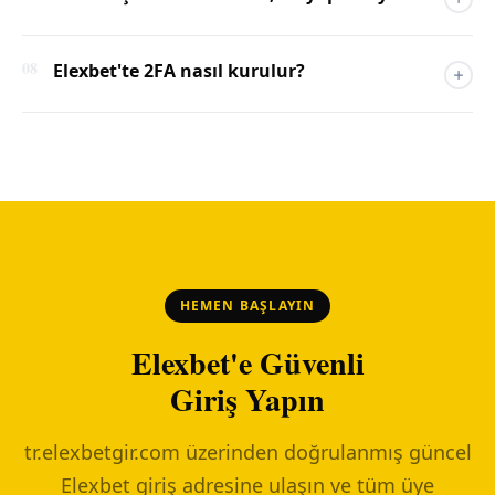
tüm özelliklere erişebilirsiniz.
adres üzerinden Kayıt Ol butonuna tıklayın, formu
doldurun ve e-posta veya SMS doğrulamasını
tamamlayın. Hesabınız hemen aktif olur ve hoş geldin
Elexbet giriş ekranındaki "Şifremi Unuttum"
08
Elexbet'te 2FA nasıl kurulur?
avantajlarına anında kavuşursunuz.
bağlantısına tıklayın. Üyelik e-posta adresinize
sıfırlama bağlantısı gönderilecektir. Bağlantı 15 dakika
geçerlidir. E-posta gelmezse spam klasörünüzü
Elexbet hesabınıza giriş yapın, sağ üstteki profil
kontrol edin; sorun devam ederse Elexbet canlı
menüsünden Güvenlik Ayarları'na gidin ve İki Faktörlü
desteğe başvurun.
Doğrulama seçeneğini aktif hale getirin. SMS veya
authenticator uygulama seçeneklerinden birini tercih
edin. SMS'e kıyasla authenticator uygulaması (Google,
Microsoft) SIM swap saldırılarına karşı çok daha
güvenlidir.
HEMEN BAŞLAYIN
Elexbet'e Güvenli
Giriş Yapın
tr.elexbetgir.com üzerinden doğrulanmış güncel
Elexbet giriş adresine ulaşın ve tüm üye