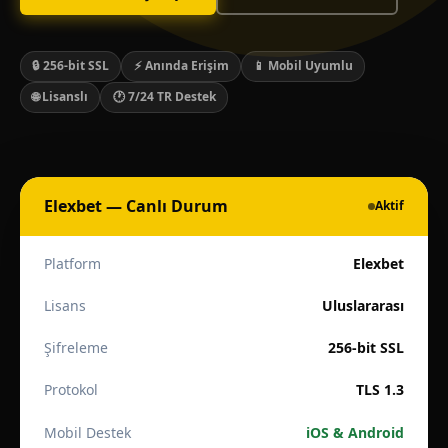
🔒 256-bit SSL
⚡ Anında Erişim
📱 Mobil Uyumlu
🌐 Lisanslı
🕐 7/24 TR Destek
Elexbet — Canlı Durum
Aktif
Platform
Elexbet
Lisans
Uluslararası
Şifreleme
256-bit SSL
Protokol
TLS 1.3
Mobil Destek
iOS & Android