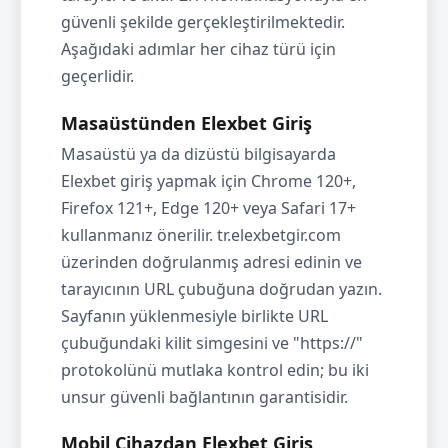
güvenli şekilde gerçekleştirilmektedir.
Aşağıdaki adımlar her cihaz türü için
geçerlidir.
Masaüstünden Elexbet Giriş
Masaüstü ya da dizüstü bilgisayarda
Elexbet giriş yapmak için Chrome 120+,
Firefox 121+, Edge 120+ veya Safari 17+
kullanmanız önerilir. tr.elexbetgir.com
üzerinden doğrulanmış adresi edinin ve
tarayıcının URL çubuğuna doğrudan yazın.
Sayfanın yüklenmesiyle birlikte URL
çubuğundaki kilit simgesini ve "https://"
protokolünü mutlaka kontrol edin; bu iki
unsur güvenli bağlantının garantisidir.
Mobil Cihazdan Elexbet Giriş