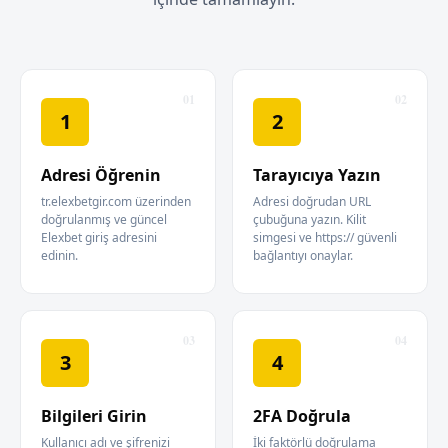
1
2
Adresi Öğrenin
Tarayıcıya Yazın
tr.elexbetgir.com üzerinden
Adresi doğrudan URL
doğrulanmış ve güncel
çubuğuna yazın. Kilit
Elexbet giriş adresini
simgesi ve https:// güvenli
edinin.
bağlantıyı onaylar.
3
4
Bilgileri Girin
2FA Doğrula
Kullanıcı adı ve şifrenizi
İki faktörlü doğrulama