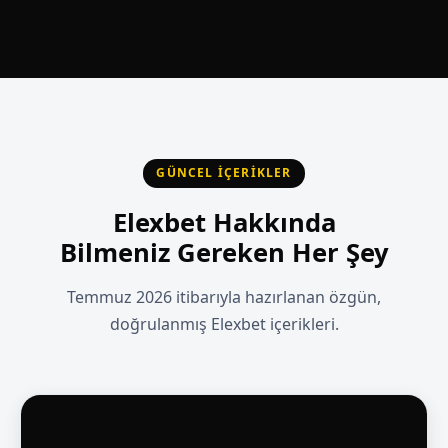
GÜNCEL İÇERIKLER
Elexbet Hakkında
Bilmeniz Gereken Her Şey
Temmuz 2026 itibarıyla hazırlanan özgün,
doğrulanmış Elexbet içerikleri.