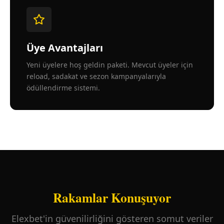
Üye Avantajları
Yeni üyelere hoş geldin paketi. Mevcut üyeler için
reload, sadakat ve sezon kampanyalarıyla
ödüllendirme sistemi.
Rakamlar Konuşuyor
Elexbet'in güvenilirliğini gösteren somut veriler