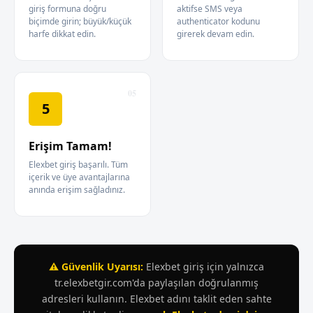
giriş formuna doğru
aktifse SMS veya
biçimde girin; büyük/küçük
authenticator kodunu
harfe dikkat edin.
girerek devam edin.
5
Erişim Tamam!
Elexbet giriş başarılı. Tüm
içerik ve üye avantajlarına
anında erişim sağladınız.
⚠ Güvenlik Uyarısı:
Elexbet giriş için yalnızca
tr.elexbetgir.com'da paylaşılan doğrulanmış
adresleri kullanın. Elexbet adını taklit eden sahte