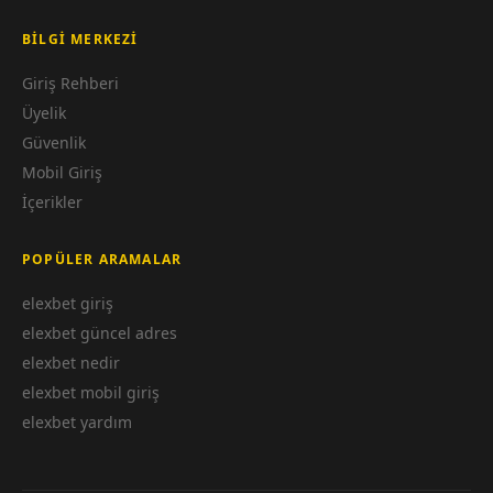
BILGI MERKEZI
Giriş Rehberi
Üyelik
Güvenlik
Mobil Giriş
İçerikler
POPÜLER ARAMALAR
elexbet giriş
elexbet güncel adres
elexbet nedir
elexbet mobil giriş
elexbet yardım