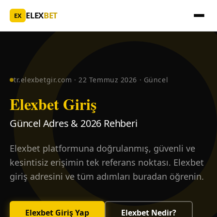
ELEX
BET
EX
tr.elexbetgir.com · 22 Temmuz 2026 · Güncel
Elexbet Giriş
Güncel Adres & 2026 Rehberi
Elexbet platformuna doğrulanmış, güvenli ve
kesintisiz erişimin tek referans noktası. Elexbet
giriş adresini ve tüm adımları buradan öğrenin.
Elexbet Giriş Yap
Elexbet Nedir?