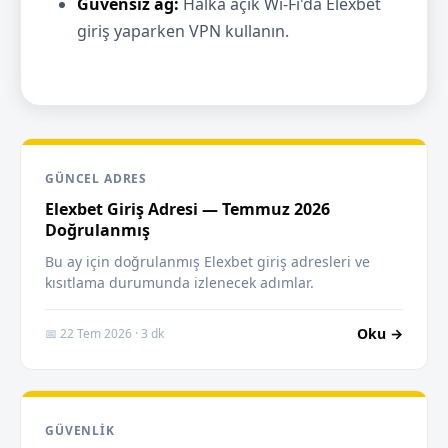
Güvensiz ağ:
Halka açık Wi-Fi'da Elexbet
giriş yaparken VPN kullanın.
GÜNCEL ADRES
Elexbet Giriş Adresi — Temmuz 2026
Doğrulanmış
Bu ay için doğrulanmış Elexbet giriş adresleri ve
kısıtlama durumunda izlenecek adımlar.
Oku →
📅 22 Tem 2026 · 3 dk
GÜVENLIK