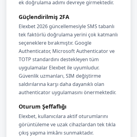
ek doğrulama adımı devreye girmektedir.
Güçlendirilmiş 2FA
Elexbet 2026 güncellemesiyle SMS tabanlı
tek faktörlü doğrulama yerini çok katmanlı
seçeneklere bırakmıştır. Google
Authenticator, Microsoft Authenticator ve
TOTP standardını destekleyen tüm
uygulamalar Elexbet ile uyumludur.
Güvenlik uzmanları, SIM değiştirme
saldırılarına karşı daha dayanıklı olan
authenticator uygulamasını önermektedir.
Oturum Şeffaflığı
Elexbet, kullanıcılara aktif oturumlarını
görüntüleme ve uzak cihazlardan tek tıkla
çıkış yapma imkânı sunmaktadır.