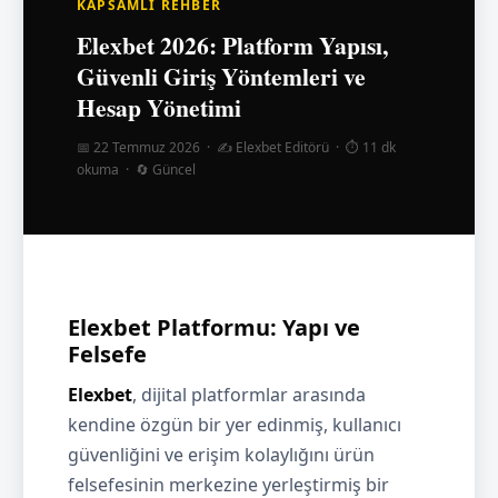
KAPSAMLI REHBER
Elexbet 2026: Platform Yapısı,
Güvenli Giriş Yöntemleri ve
Hesap Yönetimi
📅 22 Temmuz 2026 · ✍ Elexbet Editörü · ⏱ 11 dk
okuma · 🔄 Güncel
Elexbet Platformu: Yapı ve
Felsefe
Elexbet
, dijital platformlar arasında
kendine özgün bir yer edinmiş, kullanıcı
güvenliğini ve erişim kolaylığını ürün
felsefesinin merkezine yerleştirmiş bir