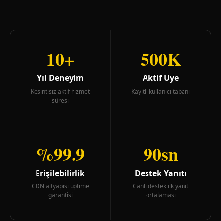
10+
500K
Yıl Deneyim
Aktif Üye
Kesintisiz aktif hizmet
Kayıtlı kullanıcı tabanı
süresi
%99.9
90sn
Erişilebilirlik
Destek Yanıtı
CDN altyapısı uptime
Canlı destek ilk yanıt
garantisi
ortalaması