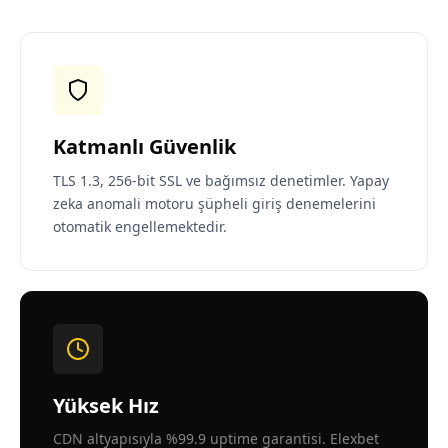
Katmanlı Güvenlik
TLS 1.3, 256-bit SSL ve bağımsız denetimler. Yapay
zeka anomali motoru şüpheli giriş denemelerini
otomatik engellemektedir.
Yüksek Hız
CDN altyapısıyla %99.9 uptime garantisi. Elexbet