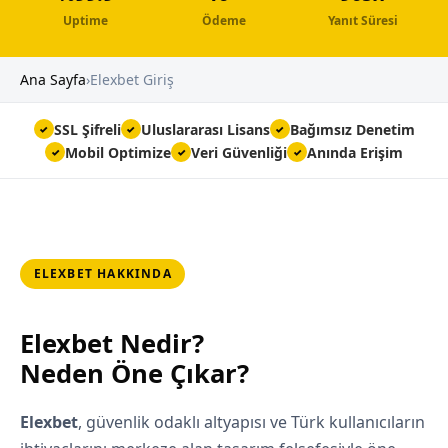
Uptime
Ödeme
Yanıt Süresi
Ana Sayfa
›
Elexbet Giriş
SSL Şifreli
Uluslararası Lisans
Bağımsız Denetim
✓
✓
✓
Mobil Optimize
Veri Güvenliği
Anında Erişim
✓
✓
✓
ELEXBET HAKKINDA
Elexbet Nedir?
Neden Öne Çıkar?
Elexbet
, güvenlik odaklı altyapısı ve Türk kullanıcıların