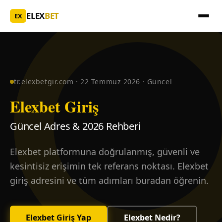
ELEX
BET
EX
tr.elexbetgir.com · 22 Temmuz 2026 · Güncel
Elexbet Giriş
Güncel Adres & 2026 Rehberi
Elexbet platformuna doğrulanmış, güvenli ve
kesintisiz erişimin tek referans noktası. Elexbet
giriş adresini ve tüm adımları buradan öğrenin.
Elexbet Giriş Yap
Elexbet Nedir?