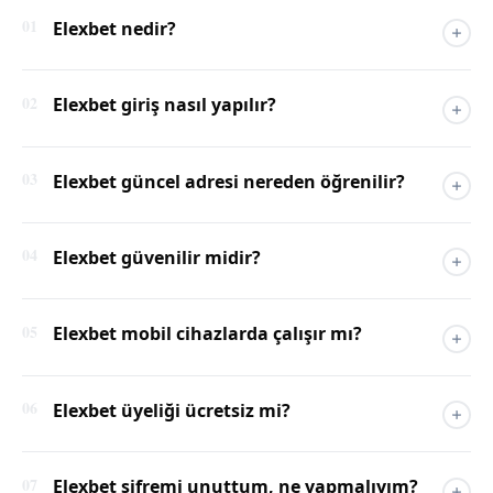
01
Elexbet nedir?
Elexbet, uluslararası lisans kapsamında faaliyet
02
Elexbet giriş nasıl yapılır?
gösteren, Türk kullanıcılara tam Türkçe arayüz ve 7/24
destek sunan dijital eğlence ve interaktif içerik
platformudur. Güvenlik odaklı altyapısı ve kesintisiz
tr.elexbetgir.com üzerinden doğrulanmış güncel
03
Elexbet güncel adresi nereden öğrenilir?
erişim altyapısıyla kullanıcı memnuniyetini öncelikli
Elexbet giriş adresini edinin. Adresi tarayıcınıza
hedef olarak benimseyen Elexbet, yıllar içinde güçlü
doğrudan yazın; URL'de kilit simgesi ve "https://"
bir üye tabanı oluşturmuştur.
olduğunu doğrulayın. Kullanıcı adı ve şifrenizi giriş
Elexbet güncel giriş adresi için tr.elexbetgir.com
04
Elexbet güvenilir midir?
formuna girin, Giriş butonuna tıklayın. 2FA aktifse
sayfasını düzenli olarak takip edin. Adres değişiklikleri
SMS ya da authenticator kodunuzu da girerek işlemi
anlık olarak güncellenmektedir. Arama motorlarından
tamamlayın.
ulaşılan sonuçlar her zaman resmi adres
Evet. Elexbet, uluslararası lisans çerçevesinde faaliyet
05
Elexbet mobil cihazlarda çalışır mı?
olmayabileceğinden, doğrulama için bu sayfayı
göstermekte olup bağımsız güvenlik denetimlerinden
kullanın ve adresi tarayıcınızda yer imi olarak
geçmektedir. 256-bit SSL şifreleme, TLS 1.3 protokolü
kaydedin.
ve yapay zeka destekli anomali tespiti, platformun
Evet. Elexbet'in 2026'da yenilenen duyarlı (responsive)
06
Elexbet üyeliği ücretsiz mi?
güvenlik standartlarını yüksek tutmaktadır.
arayüzü iOS ve Android'in tüm güncel sürümlerinde
sorunsuz çalışmaktadır. Ek uygulama indirmeye gerek
kalmadan mobil tarayıcıdan Elexbet giriş yapabilir,
Evet, Elexbet üyeliği tamamen ücretsizdir. Güncel
07
Elexbet şifremi unuttum, ne yapmalıyım?