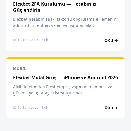
Elexbet 2FA Kurulumu — Hesabınızı
Güçlendirin
Elexbet hesabınıza iki faktörlü doğrulama eklemenin
adım adım rehberi ve en iyi uygulamalar.
Oku →
📅 18 Tem 2026 · 5 dk
MOBIL
Elexbet Mobil Giriş — iPhone ve Android 2026
Akıllı telefondan Elexbet giriş yapmanın en hızlı ve
güvenli yolu; tarayıcı karşılaştırması.
Oku →
📅 15 Tem 2026 · 4 dk