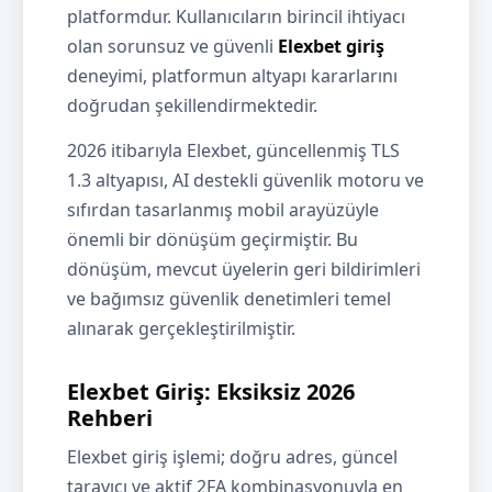
platformdur. Kullanıcıların birincil ihtiyacı
olan sorunsuz ve güvenli
Elexbet giriş
deneyimi, platformun altyapı kararlarını
doğrudan şekillendirmektedir.
2026 itibarıyla Elexbet, güncellenmiş TLS
1.3 altyapısı, AI destekli güvenlik motoru ve
sıfırdan tasarlanmış mobil arayüzüyle
önemli bir dönüşüm geçirmiştir. Bu
dönüşüm, mevcut üyelerin geri bildirimleri
ve bağımsız güvenlik denetimleri temel
alınarak gerçekleştirilmiştir.
Elexbet Giriş: Eksiksiz 2026
Rehberi
Elexbet giriş işlemi; doğru adres, güncel
tarayıcı ve aktif 2FA kombinasyonuyla en