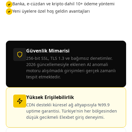
Banka, e-cüzdan ve kripto dahil 10+ ödeme yöntemi
✓
Yeni üyelere özel hoş geldin avantajları
✓
Güvenlik Mimarisi
256-bit SSL, TLS 1.3 ve bağımsız denetimler.
2026 güncellemesiyle eklenen AI anomali
motoru alışılmadık girişimleri gerçek zamanlı
tespit etmektedir.
Yüksek Erişilebilirlik
CDN destekli küresel ağ altyapısıyla %99.9
uptime garantisi. Türkiye'nin her bölgesinden
düşük gecikmeli Elexbet giriş deneyimi.