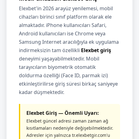
Elexbet'in 2026 arayüz yenilemesi, mobil
cihazları birinci sınıf platform olarak ele
almaktadır. iPhone kullanıcıları Safari,
Android kullanıcıları ise Chrome veya
Samsung Internet aracılığıyla ek uygulama
indirmeksizin tam özellikli
Elexbet giriş
deneyimi yaşayabilmektedir. Mobil
tarayıcıların biyometrik otomatik
doldurma özelliği (Face ID, parmak izi)
etkinleştirilirse giriş süresi birkaç saniyeye
kadar düşmektedir.
Elexbet Giriş — Önemli Uyarı:
Elexbet güncel adresi zaman zaman ağ
kısıtlamaları nedeniyle değişebilmektedir.
Adresler için yalnızca tr.elexbetgir.com'u