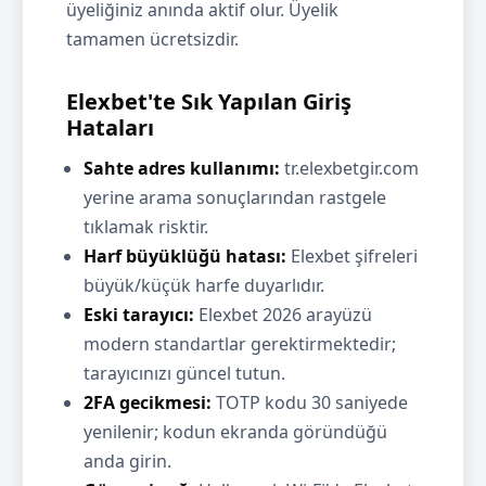
üyeliğiniz anında aktif olur. Üyelik
tamamen ücretsizdir.
Elexbet'te Sık Yapılan Giriş
Hataları
Sahte adres kullanımı:
tr.elexbetgir.com
yerine arama sonuçlarından rastgele
tıklamak risktir.
Harf büyüklüğü hatası:
Elexbet şifreleri
büyük/küçük harfe duyarlıdır.
Eski tarayıcı:
Elexbet 2026 arayüzü
modern standartlar gerektirmektedir;
tarayıcınızı güncel tutun.
2FA gecikmesi:
TOTP kodu 30 saniyede
yenilenir; kodun ekranda göründüğü
anda girin.